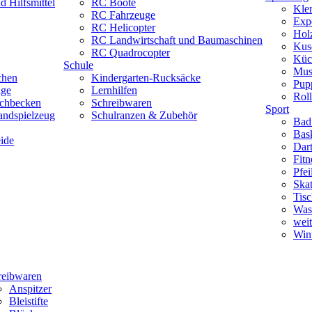
 Hilfsmittel
RC Boote
Kle
RC Fahrzeuge
Exp
RC Helicopter
Hol
RC Landwirtschaft und Baumaschinen
Kus
RC Quadrocopter
Küc
Schule
Mus
chen
Kindergarten-Rucksäcke
Pup
uge
Lernhilfen
Roll
schbecken
Schreibwaren
Sport
andspielzeug
Schulranzen & Zubehör
Bad
Bask
ide
Dar
Fitn
Pfe
Skat
Tisc
Was
weit
Wint
reibwaren
Anspitzer
Bleistifte