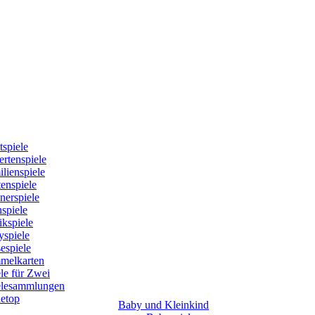
tspiele
rtenspiele
lienspiele
enspiele
nerspiele
spiele
kspiele
yspiele
espiele
melkarten
le für Zwei
elesammlungen
letop
Baby und Kleinkind