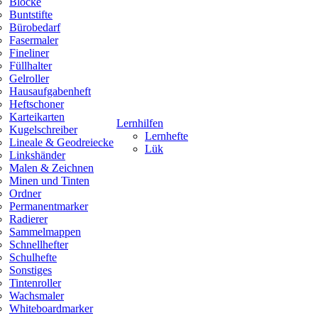
Blöcke
Buntstifte
Bürobedarf
Fasermaler
Fineliner
Füllhalter
Gelroller
Hausaufgabenheft
Heftschoner
Karteikarten
Lernhilfen
Kugelschreiber
Lernhefte
Lineale & Geodreiecke
Lük
Linkshänder
Malen & Zeichnen
Minen und Tinten
Ordner
Permanentmarker
Radierer
Sammelmappen
Schnellhefter
Schulhefte
Sonstiges
Tintenroller
Wachsmaler
Whiteboardmarker