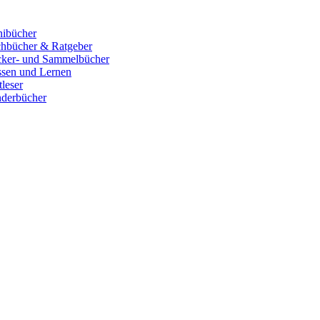
ibücher
hbücher & Ratgeber
cker- und Sammelbücher
sen und Lernen
tleser
derbücher