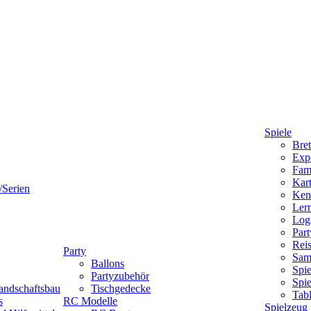
Spiele
Bret
Expe
Fami
Kart
/Serien
Ken
Lern
Logi
Part
Reis
Party
Sam
Ballons
Spie
Partyzubehör
Spi
andschaftsbau
Tischgedecke
Tab
s
RC Modelle
Spielzeug