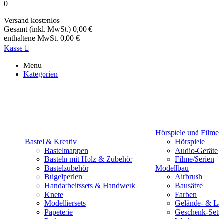
0
Versand
kostenlos
Gesamt (inkl. MwSt.)
0,00 €
enthaltene MwSt.
0,00 €
Kasse

Menu
Kategorien
Hörspiele und Filme
Bastel & Kreativ
Hörspiele
Bastelmappen
Audio-Geräte
Basteln mit Holz & Zubehör
Filme/Serien
Bastelzubehör
Modellbau
Bügelperlen
Airbrush
Handarbeitssets & Handwerk
Bausätze
Knete
Farben
Modelliersets
Gelände- & L
Papeterie
Geschenk-Set