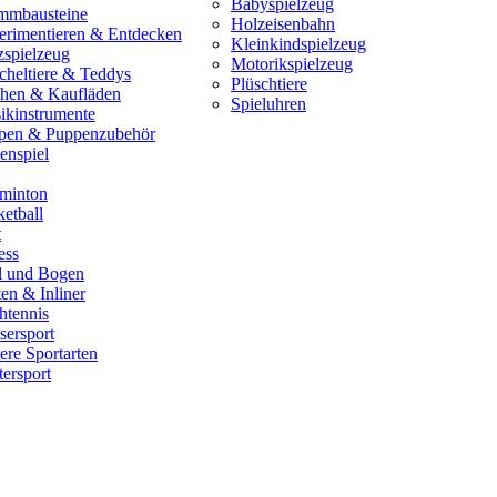
Babyspielzeug
mmbausteine
Holzeisenbahn
erimentieren & Entdecken
Kleinkindspielzeug
zspielzeug
Motorikspielzeug
cheltiere & Teddys
Plüschtiere
hen & Kaufläden
Spieluhren
ikinstrumente
pen & Puppenzubehör
enspiel
minton
etball
t
ess
il und Bogen
en & Inliner
htennis
sersport
ere Sportarten
ersport