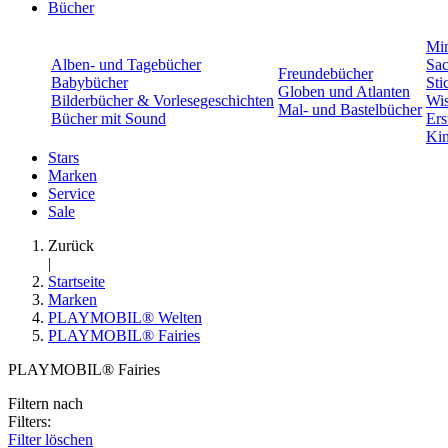
Bücher
Min
Alben- und Tagebücher
Sac
Freundebücher
Babybücher
Sti
Globen und Atlanten
Bilderbücher & Vorlesegeschichten
Wis
Mal- und Bastelbücher
Bücher mit Sound
Ers
Kin
Stars
Marken
Service
Sale
Zurück
|
Startseite
Marken
PLAYMOBIL® Welten
PLAYMOBIL® Fairies
PLAYMOBIL® Fairies
Filtern nach
Filters:
Filter löschen