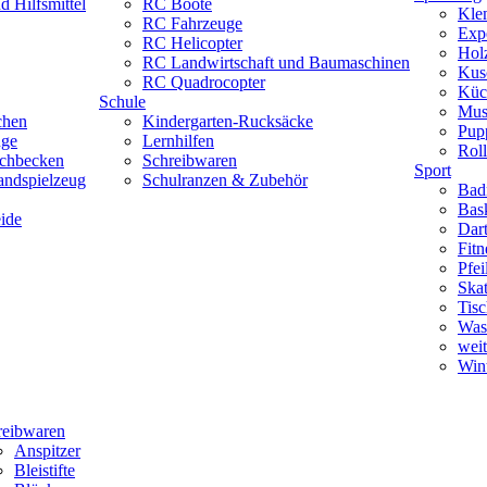
 Hilfsmittel
RC Boote
Kle
RC Fahrzeuge
Exp
RC Helicopter
Hol
RC Landwirtschaft und Baumaschinen
Kus
RC Quadrocopter
Küc
Schule
Mus
chen
Kindergarten-Rucksäcke
Pup
uge
Lernhilfen
Roll
schbecken
Schreibwaren
Sport
andspielzeug
Schulranzen & Zubehör
Bad
Bask
ide
Dar
Fitn
Pfe
Skat
Tisc
Was
weit
Wint
reibwaren
Anspitzer
Bleistifte