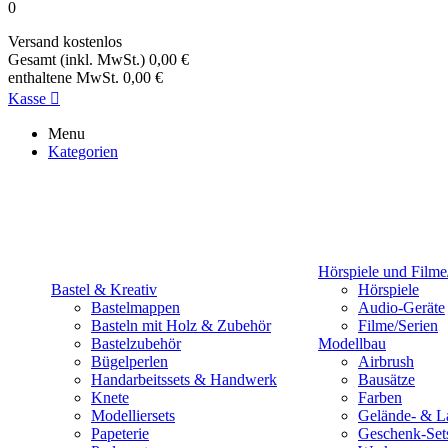
0
Versand
kostenlos
Gesamt (inkl. MwSt.)
0,00 €
enthaltene MwSt.
0,00 €
Kasse

Menu
Kategorien
Hörspiele und Filme
Bastel & Kreativ
Hörspiele
Bastelmappen
Audio-Geräte
Basteln mit Holz & Zubehör
Filme/Serien
Bastelzubehör
Modellbau
Bügelperlen
Airbrush
Handarbeitssets & Handwerk
Bausätze
Knete
Farben
Modelliersets
Gelände- & L
Papeterie
Geschenk-Set