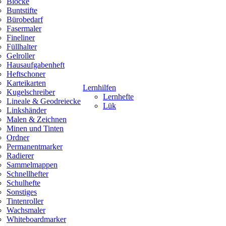
Blöcke
Buntstifte
Bürobedarf
Fasermaler
Fineliner
Füllhalter
Gelroller
Hausaufgabenheft
Heftschoner
Karteikarten
Lernhilfen
Kugelschreiber
Lernhefte
Lineale & Geodreiecke
Lük
Linkshänder
Malen & Zeichnen
Minen und Tinten
Ordner
Permanentmarker
Radierer
Sammelmappen
Schnellhefter
Schulhefte
Sonstiges
Tintenroller
Wachsmaler
Whiteboardmarker