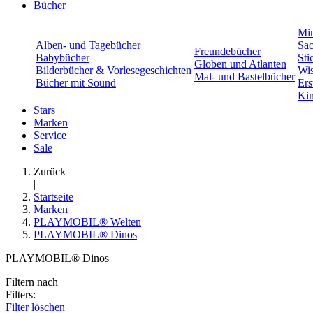
Bücher
Min
Alben- und Tagebücher
Sac
Freundebücher
Babybücher
Sti
Globen und Atlanten
Bilderbücher & Vorlesegeschichten
Wis
Mal- und Bastelbücher
Bücher mit Sound
Ers
Kin
Stars
Marken
Service
Sale
Zurück
|
Startseite
Marken
PLAYMOBIL® Welten
PLAYMOBIL® Dinos
PLAYMOBIL® Dinos
Filtern nach
Filters:
Filter löschen