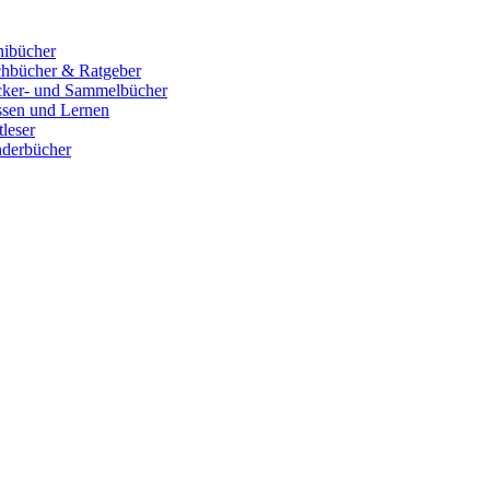
ibücher
hbücher & Ratgeber
cker- und Sammelbücher
sen und Lernen
tleser
derbücher