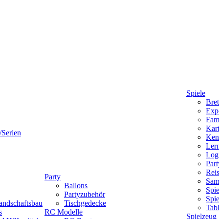
Spiele
Bret
Expe
Fami
Kart
/Serien
Ken
Lern
Logi
Part
Reis
Party
Sam
Ballons
Spie
Partyzubehör
Spi
andschaftsbau
Tischgedecke
Tab
s
RC Modelle
Spielzeug