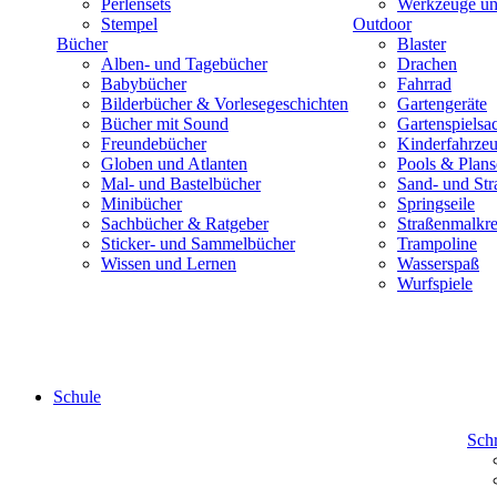
Perlensets
Werkzeuge und
Stempel
Outdoor
Bücher
Blaster
Alben- und Tagebücher
Drachen
Babybücher
Fahrrad
Bilderbücher & Vorlesegeschichten
Gartengeräte
Bücher mit Sound
Gartenspielsa
Freundebücher
Kinderfahrze
Globen und Atlanten
Pools & Plan
Mal- und Bastelbücher
Sand- und Str
Minibücher
Springseile
Sachbücher & Ratgeber
Straßenmalkre
Sticker- und Sammelbücher
Trampoline
Wissen und Lernen
Wasserspaß
Wurfspiele
Schule
Sch