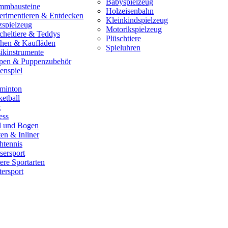
Babyspielzeug
mmbausteine
Holzeisenbahn
erimentieren & Entdecken
Kleinkindspielzeug
zspielzeug
Motorikspielzeug
cheltiere & Teddys
Plüschtiere
hen & Kaufläden
Spieluhren
ikinstrumente
pen & Puppenzubehör
enspiel
minton
etball
t
ess
il und Bogen
en & Inliner
htennis
sersport
ere Sportarten
ersport