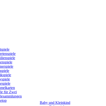
tspiele
rtenspiele
lienspiele
enspiele
nerspiele
spiele
kspiele
yspiele
espiele
melkarten
le für Zwei
elesammlungen
letop
Baby und Kleinkind