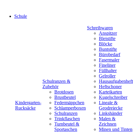
Schule
Schreibwaren
Anspitzer
Bleistifte
Blöcke
Buntstifte
Bürobedarf
Fasermaler
Fineliner
Füllhalter
Gelroller
Schulranzen &
Hausaufgabenheft
Zubehör
Heftschoner
Brotdosen
Karteikarten
Brustbeutel
Kugelschreiber
Kindergarten-
Federmäppchen
Lineale &
Rucksäcke
Schlamperboxen
Geodreiecke
Schulranzen
Linkshänder
Trinkflaschen
Malen &
Turnbeutel &
Zeichnen
Sportaschen
Minen und Tinten