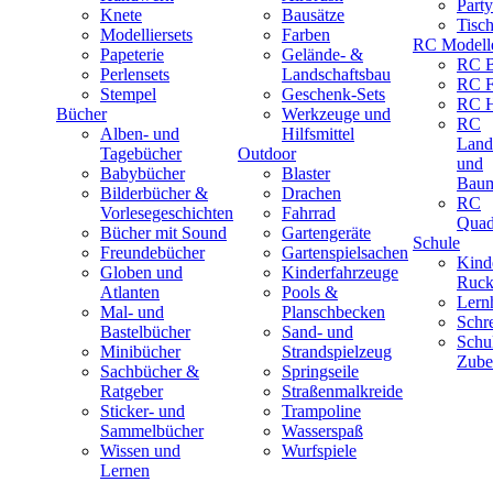
Part
Knete
Bausätze
Tisc
Modelliersets
Farben
RC Modell
Papeterie
Gelände- &
RC B
Perlensets
Landschaftsbau
RC F
Stempel
Geschenk-Sets
RC H
Bücher
Werkzeuge und
RC
Alben- und
Hilfsmittel
Land
Tagebücher
Outdoor
und
Babybücher
Blaster
Baum
Bilderbücher &
Drachen
RC
Vorlesegeschichten
Fahrrad
Quad
Bücher mit Sound
Gartengeräte
Schule
Freundebücher
Gartenspielsachen
Kind
Globen und
Kinderfahrzeuge
Ruck
Atlanten
Pools &
Lernh
Mal- und
Planschbecken
Schr
Bastelbücher
Sand- und
Schu
Minibücher
Strandspielzeug
Zube
Sachbücher &
Springseile
Ratgeber
Straßenmalkreide
Sticker- und
Trampoline
Sammelbücher
Wasserspaß
Wissen und
Wurfspiele
Lernen