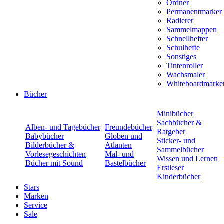
Ordner
Permanentmarker
Radierer
Sammelmappen
Schnellhefter
Schulhefte
Sonstiges
Tintenroller
Wachsmaler
Whiteboardmarke
Bücher
Minibücher
Sachbücher &
Alben- und Tagebücher
Freundebücher
Ratgeber
Babybücher
Globen und
Sticker- und
Bilderbücher &
Atlanten
Sammelbücher
Vorlesegeschichten
Mal- und
Wissen und Lernen
Bücher mit Sound
Bastelbücher
Erstleser
Kinderbücher
Stars
Marken
Service
Sale