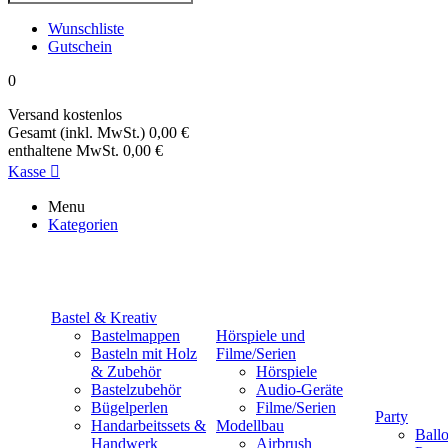
Wunschliste
Gutschein
0
Versand
kostenlos
Gesamt (inkl. MwSt.)
0,00 €
enthaltene MwSt.
0,00 €
Kasse

Menu
Kategorien
Bastel & Kreativ
Bastelmappen
Hörspiele und
Basteln mit Holz
Filme/Serien
& Zubehör
Hörspiele
Bastelzubehör
Audio-Geräte
Bügelperlen
Filme/Serien
Party
Handarbeitssets &
Modellbau
Ball
Handwerk
Airbrush