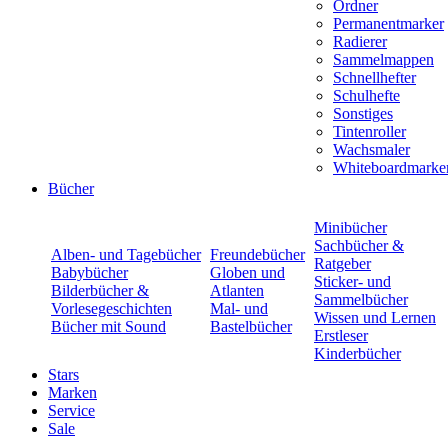
Ordner
Permanentmarker
Radierer
Sammelmappen
Schnellhefter
Schulhefte
Sonstiges
Tintenroller
Wachsmaler
Whiteboardmarke
Bücher
Minibücher
Sachbücher &
Alben- und Tagebücher
Freundebücher
Ratgeber
Babybücher
Globen und
Sticker- und
Bilderbücher &
Atlanten
Sammelbücher
Vorlesegeschichten
Mal- und
Wissen und Lernen
Bücher mit Sound
Bastelbücher
Erstleser
Kinderbücher
Stars
Marken
Service
Sale