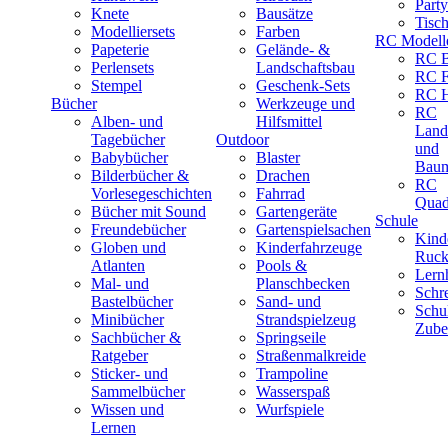
Part
Knete
Bausätze
Tisc
Modelliersets
Farben
RC Modell
Papeterie
Gelände- &
RC B
Perlensets
Landschaftsbau
RC F
Stempel
Geschenk-Sets
RC H
Bücher
Werkzeuge und
RC
Alben- und
Hilfsmittel
Land
Tagebücher
Outdoor
und
Babybücher
Blaster
Baum
Bilderbücher &
Drachen
RC
Vorlesegeschichten
Fahrrad
Quad
Bücher mit Sound
Gartengeräte
Schule
Freundebücher
Gartenspielsachen
Kind
Globen und
Kinderfahrzeuge
Ruck
Atlanten
Pools &
Lernh
Mal- und
Planschbecken
Schr
Bastelbücher
Sand- und
Schu
Minibücher
Strandspielzeug
Zube
Sachbücher &
Springseile
Ratgeber
Straßenmalkreide
Sticker- und
Trampoline
Sammelbücher
Wasserspaß
Wissen und
Wurfspiele
Lernen