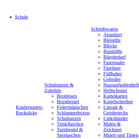
Schule
Schreibwaren
Anspitzer
Bleistifte
Blöcke
Buntstifte
Bürobedarf
Fasermaler
Fineliner
Füllhalter
Gelroller
Schulranzen &
Hausaufgabenheft
Zubehör
Heftschoner
Brotdosen
Karteikarten
Brustbeutel
Kugelschreiber
Kindergarten-
Federmäppchen
Lineale &
Rucksäcke
Schlamperboxen
Geodreiecke
Schulranzen
Linkshänder
Trinkflaschen
Malen &
Turnbeutel &
Zeichnen
Sportaschen
Minen und Tinten