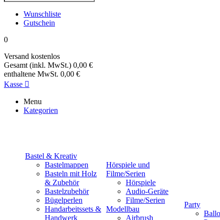
Wunschliste
Gutschein
0
Versand
kostenlos
Gesamt (inkl. MwSt.)
0,00 €
enthaltene MwSt.
0,00 €
Kasse

Menu
Kategorien
Bastel & Kreativ
Bastelmappen
Hörspiele und
Basteln mit Holz
Filme/Serien
& Zubehör
Hörspiele
Bastelzubehör
Audio-Geräte
Bügelperlen
Filme/Serien
Party
Handarbeitssets &
Modellbau
Ball
Handwerk
Airbrush