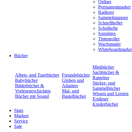
Ordner
Permanentmarker
Radierer
Sammelmappen
Schnellhefter
Schulhefte
Sonstiges
Tintenroller
Wachsmaler
Whiteboardmarke
Bücher
Minibücher
Sachbücher &
Alben- und Tagebücher
Freundebücher
Ratgeber
Babybücher
Globen und
Sticker- und
Bilderbücher &
Atlanten
Sammelbücher
Vorlesegeschichten
Mal- und
Wissen und Lernen
Bücher mit Sound
Bastelbücher
Erstleser
Kinderbücher
Stars
Marken
Service
Sale