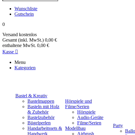
Wunschliste
Gutschein
0
Versand
kostenlos
Gesamt (inkl. MwSt.)
0,00 €
enthaltene MwSt.
0,00 €
Kasse

Menu
Kategorien
Bastel & Kreativ
Bastelmappen
Hörspiele und
Basteln mit Holz
Filme/Serien
& Zubehör
Hörspiele
Bastelzubehör
Audio-Geräte
Bügelperlen
Filme/Serien
Party
Handarbeitssets &
Modellbau
Ball
Handwerk
Airbrush