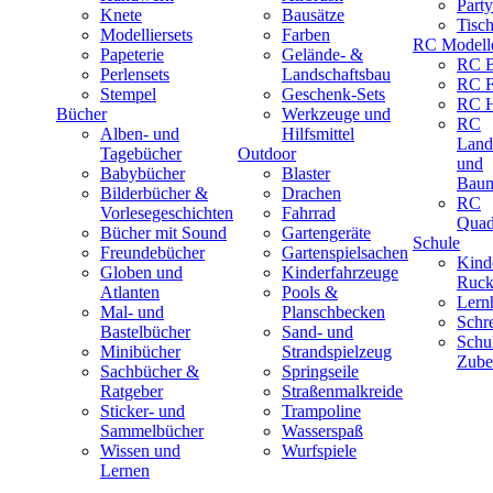
Part
Knete
Bausätze
Tisc
Modelliersets
Farben
RC Modell
Papeterie
Gelände- &
RC B
Perlensets
Landschaftsbau
RC F
Stempel
Geschenk-Sets
RC H
Bücher
Werkzeuge und
RC
Alben- und
Hilfsmittel
Land
Tagebücher
Outdoor
und
Babybücher
Blaster
Baum
Bilderbücher &
Drachen
RC
Vorlesegeschichten
Fahrrad
Quad
Bücher mit Sound
Gartengeräte
Schule
Freundebücher
Gartenspielsachen
Kind
Globen und
Kinderfahrzeuge
Ruck
Atlanten
Pools &
Lernh
Mal- und
Planschbecken
Schr
Bastelbücher
Sand- und
Schu
Minibücher
Strandspielzeug
Zube
Sachbücher &
Springseile
Ratgeber
Straßenmalkreide
Sticker- und
Trampoline
Sammelbücher
Wasserspaß
Wissen und
Wurfspiele
Lernen