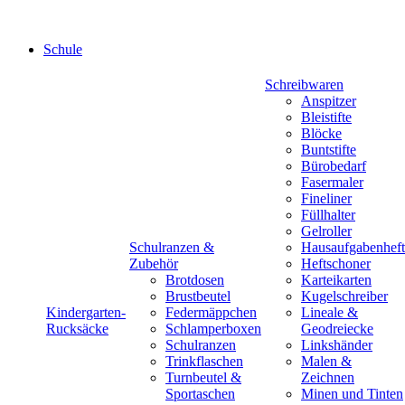
Schule
Schreibwaren
Anspitzer
Bleistifte
Blöcke
Buntstifte
Bürobedarf
Fasermaler
Fineliner
Füllhalter
Gelroller
Schulranzen &
Hausaufgabenheft
Zubehör
Heftschoner
Brotdosen
Karteikarten
Brustbeutel
Kugelschreiber
Kindergarten-
Federmäppchen
Lineale &
Rucksäcke
Schlamperboxen
Geodreiecke
Schulranzen
Linkshänder
Trinkflaschen
Malen &
Turnbeutel &
Zeichnen
Sportaschen
Minen und Tinten