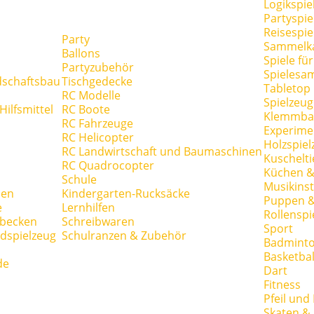
Logikspie
Partyspie
Reisespie
Party
Sammelk
Ballons
Spiele fü
Partyzubehör
Spielesa
dschaftsbau
Tischgedecke
Tabletop
RC Modelle
Spielzeug
ilfsmittel
RC Boote
Klemmba
RC Fahrzeuge
Experime
RC Helicopter
Holzspiel
RC Landwirtschaft und Baumaschinen
Kuschelti
RC Quadrocopter
Küchen &
Schule
Musikins
hen
Kindergarten-Rucksäcke
Puppen 
e
Lernhilfen
Rollenspi
hbecken
Schreibwaren
Sport
dspielzeug
Schulranzen & Zubehör
Badmint
Basketbal
de
Dart
Fitness
Pfeil und
Skaten & 