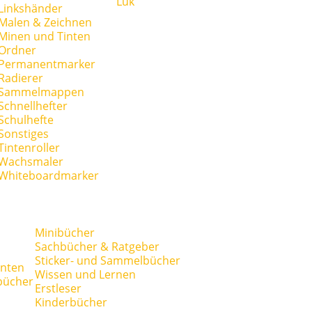
Lük
Linkshänder
Malen & Zeichnen
Minen und Tinten
Ordner
Permanentmarker
Radierer
Sammelmappen
Schnellhefter
Schulhefte
Sonstiges
Tintenroller
Wachsmaler
Whiteboardmarker
Minibücher
Sachbücher & Ratgeber
Sticker- und Sammelbücher
anten
Wissen und Lernen
bücher
Erstleser
Kinderbücher