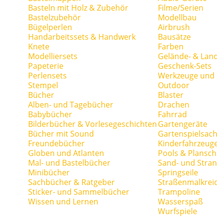
Basteln mit Holz & Zubehör
Filme/Serien
Bastelzubehör
Modellbau
Bügelperlen
Airbrush
Handarbeitssets & Handwerk
Bausätze
Knete
Farben
Modelliersets
Gelände- & Lan
Papeterie
Geschenk-Sets
Perlensets
Werkzeuge und H
Stempel
Outdoor
Bücher
Blaster
Alben- und Tagebücher
Drachen
Babybücher
Fahrrad
Bilderbücher & Vorlesegeschichten
Gartengeräte
Bücher mit Sound
Gartenspielsac
Freundebücher
Kinderfahrzeug
Globen und Atlanten
Pools & Plansc
Mal- und Bastelbücher
Sand- und Stran
Minibücher
Springseile
Sachbücher & Ratgeber
Straßenmalkrei
Sticker- und Sammelbücher
Trampoline
Wissen und Lernen
Wasserspaß
Wurfspiele