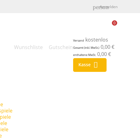
person
Anmelden
0
kostenlos
Versand
0,00 €
Wunschliste
Gutschein
Gesamt (inkl. MwSt.)
0,00 €
enthaltene MwSt.

Kasse
le
piele
piele
ele
iele
e