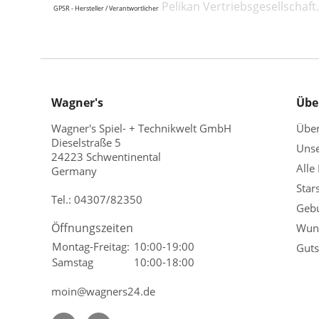
Pelikan Vertriebsgesellschaf
GPSR - Hersteller / Verantwortlicher
Wagner's
Übe
Wagner's Spiel- + Technikwelt GmbH
Übe
Dieselstraße 5
Unse
24223 Schwentinental
Alle
Germany
Star
Tel.:
04307/82350
Gebu
Öffnungszeiten
Wuns
Montag-Freitag:
10:00-19:00
Guts
Samstag
10:00-18:00
moin@wagners24.de