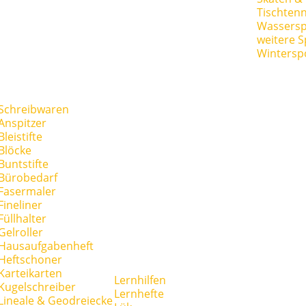
Tischtenn
Wassersp
weitere S
Wintersp
Schreibwaren
Anspitzer
Bleistifte
Blöcke
Buntstifte
Bürobedarf
Fasermaler
Fineliner
Füllhalter
Gelroller
Hausaufgabenheft
Heftschoner
Karteikarten
Lernhilfen
Kugelschreiber
Lernhefte
Lineale & Geodreiecke