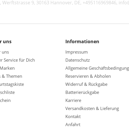
t., Werftstrasse 9, 30163 Hannover, DE, +495116969846, inf
r uns
Informationen
r uns
Impressum
r Service für Dich
Datenschutz
 Marken
Allgemeine Geschäftsbedingun
s & Themen
Reservieren & Abholen
rtstagskiste
Widerruf & Rückgabe
chliste
Batterierückgabe
chein
Karriere
Versandkosten & Lieferung
Kontakt
Anfahrt