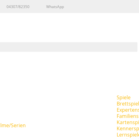
04307/82350
WhatsApp
Spiele
Brettspie
Expertens
Familiens
Kartenspi
ilme/Serien
Kennersp
Lernspiel