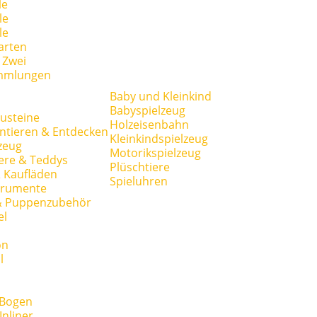
le
le
le
arten
r Zwei
mmlungen
Baby und Kleinkind
Babyspielzeug
usteine
Holzeisenbahn
ntieren & Entdecken
Kleinkindspielzeug
zeug
Motorikspielzeug
ere & Teddys
Plüschtiere
 Kaufläden
Spieluhren
trumente
& Puppenzubehör
el
on
l
 Bogen
Inliner