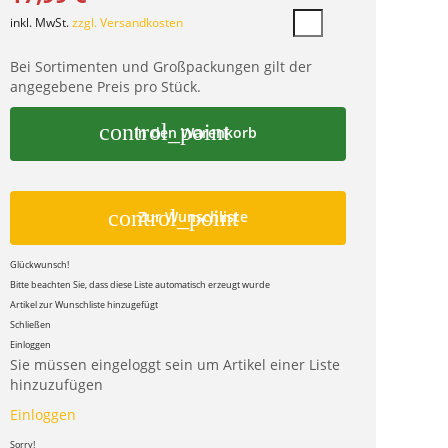
inkl. MwSt.
zzgl. Versandkosten
Bei Sortimenten und Großpackungen gilt der
angegebene Preis pro Stück.
control_point
In den Warenkorb
control_point
Zur Wunschliste
Glückwunsch!
Bitte beachten Sie, dass diese Liste automatisch erzeugt wurde
Artikel zur Wunschliste hinzugefügt
Schließen
Einloggen
Sie müssen eingeloggt sein um Artikel einer Liste
hinzuzufügen
Einloggen
Sorry!