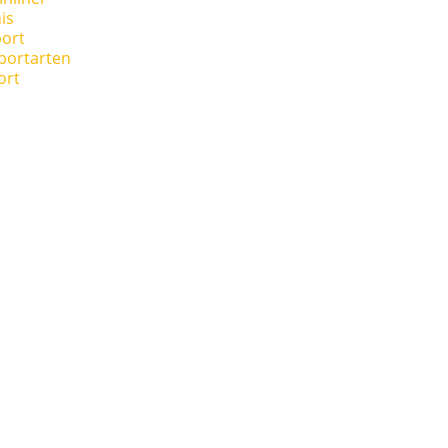
is
ort
portarten
ort