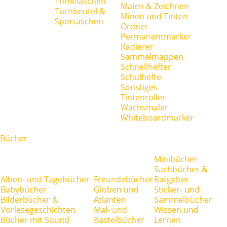
Trinkflaschen
Malen & Zeichnen
Turnbeutel &
Minen und Tinten
Sportaschen
Ordner
Permanentmarker
Radierer
Sammelmappen
Schnellhefter
Schulhefte
Sonstiges
Tintenroller
Wachsmaler
Whiteboardmarker
Bücher
Minibücher
Sachbücher &
Alben- und Tagebücher
Freundebücher
Ratgeber
Babybücher
Globen und
Sticker- und
Bilderbücher &
Atlanten
Sammelbücher
Vorlesegeschichten
Mal- und
Wissen und
Bücher mit Sound
Bastelbücher
Lernen