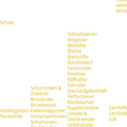
weit
Wint
Schule
Schreibwaren
Anspitzer
Bleistifte
Blöcke
Buntstifte
Bürobedarf
Fasermaler
Fineliner
Füllhalter
Gelroller
Schulranzen &
Hausaufgabenheft
Zubehör
Heftschoner
Brotdosen
Karteikarten
Brustbeutel
Kugelschreiber
Lernhilf
Kindergarten-
Federmäppchen
Lineale &
Lernhef
Rucksäcke
Schlamperboxen
Geodreiecke
Lük
Schulranzen
Linkshänder