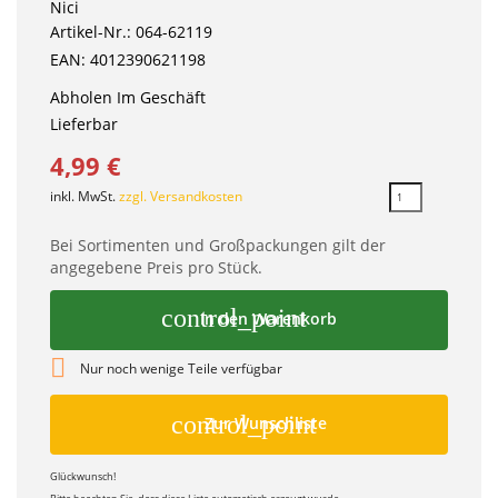
Nici
Artikel-Nr.: 064-62119
EAN: 4012390621198
Abholen Im Geschäft
Lieferbar
4,99 €
inkl. MwSt.
zzgl. Versandkosten
Bei Sortimenten und Großpackungen gilt der
angegebene Preis pro Stück.
control_point
In den Warenkorb

Nur noch wenige Teile verfügbar
control_point
Zur Wunschliste
Glückwunsch!