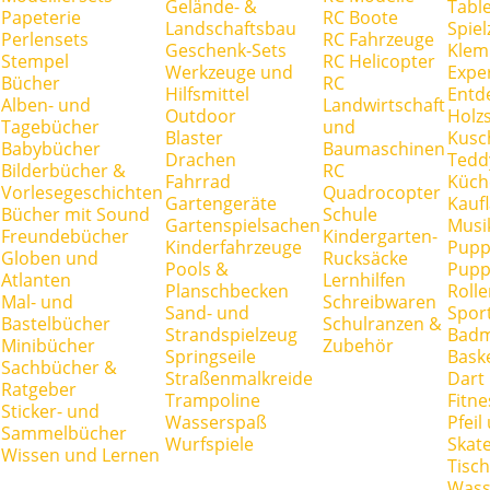
Gelände- &
Tabl
Papeterie
RC Boote
Landschaftsbau
Spie
Perlensets
RC Fahrzeuge
Geschenk-Sets
Klem
Stempel
RC Helicopter
Werkzeuge und
Expe
Bücher
RC
Hilfsmittel
Entd
Alben- und
Landwirtschaft
Outdoor
Holz
Tagebücher
und
Blaster
Kusc
Babybücher
Baumaschinen
Drachen
Tedd
Bilderbücher &
RC
Fahrrad
Küch
Vorlesegeschichten
Quadrocopter
Gartengeräte
Kauf
Bücher mit Sound
Schule
Gartenspielsachen
Musi
Freundebücher
Kindergarten-
Kinderfahrzeuge
Pupp
Globen und
Rucksäcke
Pools &
Pupp
Atlanten
Lernhilfen
Planschbecken
Rolle
Mal- und
Schreibwaren
Sand- und
Spor
Bastelbücher
Schulranzen &
Strandspielzeug
Badm
Minibücher
Zubehör
Springseile
Baske
Sachbücher &
Straßenmalkreide
Dart
Ratgeber
Trampoline
Fitne
Sticker- und
Wasserspaß
Pfei
Sammelbücher
Wurfspiele
Skate
Wissen und Lernen
Tisc
Wass