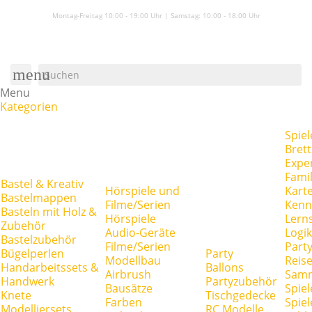
Montag-Freitag 10:00 - 19:00 Uhr | Samstag:
10:00 - 18:00 Uhr
menu
Menu
Kategorien
Spiel
Brett
Expe
Famil
Bastel & Kreativ
Hörspiele und
Kart
Bastelmappen
Filme/Serien
Kenn
Basteln mit Holz &
Hörspiele
Lerns
Zubehör
Audio-Geräte
Logik
Bastelzubehör
Filme/Serien
Party
Bügelperlen
Party
Modellbau
Reise
Handarbeitssets &
Ballons
Airbrush
Samm
Handwerk
Partyzubehör
Bausätze
Spiel
Knete
Tischgedecke
Farben
Spie
Modelliersets
RC Modelle