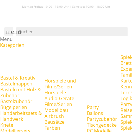
Montag-Freitag 10:00 - 19:00 Uhr | Samstag:
10:00 - 18:00 Uhr
menu
Menu
Kategorien
Spiel
Brett
Expe
Famil
Bastel & Kreativ
Hörspiele und
Kart
Bastelmappen
Filme/Serien
Kenn
Basteln mit Holz &
Hörspiele
Lerns
Zubehör
Audio-Geräte
Logik
Bastelzubehör
Filme/Serien
Party
Bügelperlen
Party
Modellbau
Reise
Handarbeitssets &
Ballons
Airbrush
Samm
Handwerk
Partyzubehör
Bausätze
Spiel
Knete
Tischgedecke
Farben
Spie
Modelliersets
RC Modelle