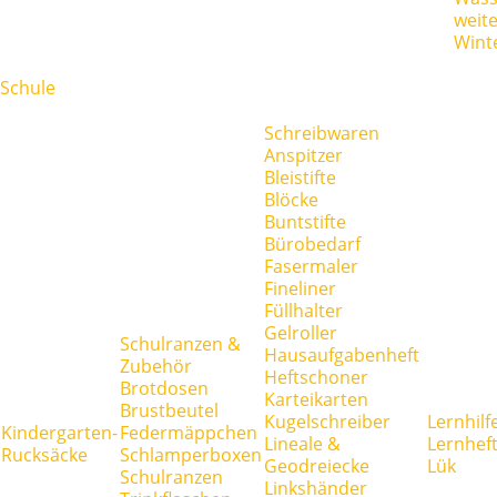
weit
Wint
Schule
Schreibwaren
Anspitzer
Bleistifte
Blöcke
Buntstifte
Bürobedarf
Fasermaler
Fineliner
Füllhalter
Gelroller
Schulranzen &
Hausaufgabenheft
Zubehör
Heftschoner
Brotdosen
Karteikarten
Brustbeutel
Kugelschreiber
Lernhilf
Kindergarten-
Federmäppchen
Lineale &
Lernhef
Rucksäcke
Schlamperboxen
Geodreiecke
Lük
Schulranzen
Linkshänder