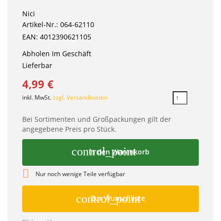
Nici
Artikel-Nr.: 064-62110
EAN: 4012390621105
Abholen Im Geschäft
Lieferbar
4,99 €
inkl. MwSt.
zzgl. Versandkosten
Bei Sortimenten und Großpackungen gilt der
angegebene Preis pro Stück.
control_point
In den Warenkorb

Nur noch wenige Teile verfügbar
control_point
Zur Wunschliste