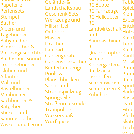
Gelände- &
Tabl
Papeterie
RC Boote
Landschaftsbau
Spie
Perlensets
RC Fahrzeuge
Geschenk-Sets
Klem
Stempel
RC Helicopter
Werkzeuge und
Expe
Bücher
RC
Hilfsmittel
Entd
Alben- und
Landwirtschaft
Outdoor
Holz
Tagebücher
und
Blaster
Kusc
Babybücher
Baumaschinen
Drachen
Tedd
Bilderbücher &
RC
Fahrrad
Küch
Vorlesegeschichten
Quadrocopter
Gartengeräte
Kauf
Bücher mit Sound
Schule
Gartenspielsachen
Musi
Freundebücher
Kindergarten-
Kinderfahrzeuge
Pupp
Globen und
Rucksäcke
Pools &
Pupp
Atlanten
Lernhilfen
Planschbecken
Rolle
Mal- und
Schreibwaren
Sand- und
Spor
Bastelbücher
Schulranzen &
Strandspielzeug
Badm
Minibücher
Zubehör
Springseile
Baske
Sachbücher &
Straßenmalkreide
Dart
Ratgeber
Trampoline
Fitne
Sticker- und
Wasserspaß
Pfei
Sammelbücher
Wurfspiele
Skate
Wissen und Lernen
Tisc
Wass