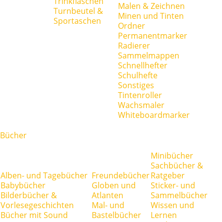
Trinkflaschen
Malen & Zeichnen
Turnbeutel &
Minen und Tinten
Sportaschen
Ordner
Permanentmarker
Radierer
Sammelmappen
Schnellhefter
Schulhefte
Sonstiges
Tintenroller
Wachsmaler
Whiteboardmarker
Bücher
Minibücher
Sachbücher &
Alben- und Tagebücher
Freundebücher
Ratgeber
Babybücher
Globen und
Sticker- und
Bilderbücher &
Atlanten
Sammelbücher
Vorlesegeschichten
Mal- und
Wissen und
Bücher mit Sound
Bastelbücher
Lernen