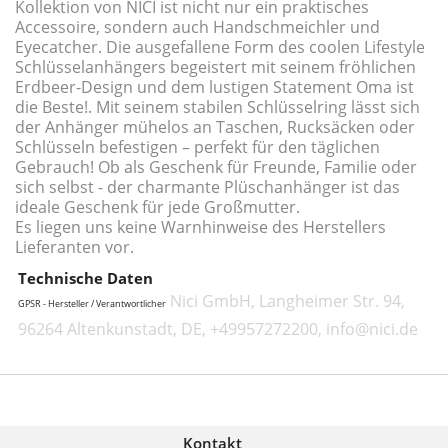
Kollektion von NICI ist nicht nur ein praktisches
Accessoire, sondern auch Handschmeichler und
Eyecatcher. Die ausgefallene Form des coolen Lifestyle
Schlüsselanhängers begeistert mit seinem fröhlichen
Erdbeer-Design und dem lustigen Statement Oma ist
die Beste!. Mit seinem stabilen Schlüsselring lässt sich
der Anhänger mühelos an Taschen, Rucksäcken oder
Schlüsseln befestigen – perfekt für den täglichen
Gebrauch! Ob als Geschenk für Freunde, Familie oder
sich selbst - der charmante Plüschanhänger ist das
ideale Geschenk für jede Großmutter.
Es liegen uns keine Warnhinweise des Herstellers
Lieferanten vor.
Technische Daten
Nici GmbH, Langheimer Str. 94,
GPSR - Hersteller / Verantwortlicher
96264 Altenkunstadt, DE, +49957272200, info@nici.de
Kontakt