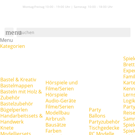
Montag-Freitag 10:00 - 19:00 Uhr | Samstag:
10:00 - 18:00 Uhr
menu
Menu
Kategorien
Spiel
Brett
Expe
Famil
Bastel & Kreativ
Hörspiele und
Kart
Bastelmappen
Filme/Serien
Kenn
Basteln mit Holz &
Hörspiele
Lerns
Zubehör
Audio-Geräte
Logik
Bastelzubehör
Filme/Serien
Party
Bügelperlen
Party
Modellbau
Reise
Handarbeitssets &
Ballons
Airbrush
Samm
Handwerk
Partyzubehör
Bausätze
Spiel
Knete
Tischgedecke
Farben
Spie
Modelliersets
RC Modelle