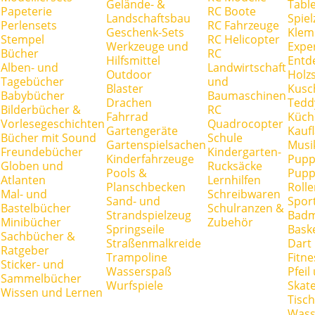
Gelände- &
Tabl
Papeterie
RC Boote
Landschaftsbau
Spie
Perlensets
RC Fahrzeuge
Geschenk-Sets
Klem
Stempel
RC Helicopter
Werkzeuge und
Expe
Bücher
RC
Hilfsmittel
Entd
Alben- und
Landwirtschaft
Outdoor
Holz
Tagebücher
und
Blaster
Kusc
Babybücher
Baumaschinen
Drachen
Tedd
Bilderbücher &
RC
Fahrrad
Küch
Vorlesegeschichten
Quadrocopter
Gartengeräte
Kauf
Bücher mit Sound
Schule
Gartenspielsachen
Musi
Freundebücher
Kindergarten-
Kinderfahrzeuge
Pupp
Globen und
Rucksäcke
Pools &
Pupp
Atlanten
Lernhilfen
Planschbecken
Rolle
Mal- und
Schreibwaren
Sand- und
Spor
Bastelbücher
Schulranzen &
Strandspielzeug
Badm
Minibücher
Zubehör
Springseile
Baske
Sachbücher &
Straßenmalkreide
Dart
Ratgeber
Trampoline
Fitne
Sticker- und
Wasserspaß
Pfei
Sammelbücher
Wurfspiele
Skate
Wissen und Lernen
Tisc
Wass