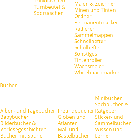
Trinkflaschen
Malen & Zeichnen
Turnbeutel &
Minen und Tinten
Sportaschen
Ordner
Permanentmarker
Radierer
Sammelmappen
Schnellhefter
Schulhefte
Sonstiges
Tintenroller
Wachsmaler
Whiteboardmarker
Bücher
Minibücher
Sachbücher &
Alben- und Tagebücher
Freundebücher
Ratgeber
Babybücher
Globen und
Sticker- und
Bilderbücher &
Atlanten
Sammelbücher
Vorlesegeschichten
Mal- und
Wissen und
Bücher mit Sound
Bastelbücher
Lernen