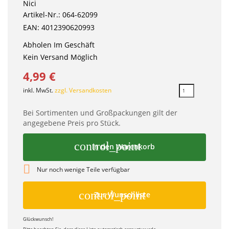
Nici
Artikel-Nr.: 064-62099
EAN: 4012390620993
Abholen Im Geschäft
Kein Versand Möglich
4,99 €
inkl. MwSt.
zzgl. Versandkosten
Bei Sortimenten und Großpackungen gilt der
angegebene Preis pro Stück.
control_point
In den Warenkorb

Nur noch wenige Teile verfügbar
control_point
Zur Wunschliste
Glückwunsch!