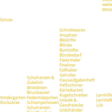
weit
Wint
Schule
Schreibwaren
Anspitzer
Bleistifte
Blöcke
Buntstifte
Bürobedarf
Fasermaler
Fineliner
Füllhalter
Gelroller
Schulranzen &
Hausaufgabenheft
Zubehör
Heftschoner
Brotdosen
Karteikarten
Brustbeutel
Kugelschreiber
Lernhilf
Kindergarten-
Federmäppchen
Lineale &
Lernhef
Rucksäcke
Schlamperboxen
Geodreiecke
Lük
Schulranzen
Linkshänder