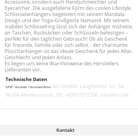
Accessoire, sondern auch Handschmeichler und
Eyecatcher. Die ausgefallene Form des coolen Lifestyle
Schlüsselanhängers begeistert mit seinem Mandala
Design und der Yoga-Grußgeste Namasté. Mit seinem
stabilen Schlüsselring lässt sich der Anhänger mühelos
an Taschen, Rucksäcken oder Schlüsseln befestigen –
perfekt für den täglichen Gebrauch! Ob als Geschenk
für Freunde, Familie oder sich selbst - der charmante
Plüschanhänger ist das ideale Geschenk für jedes Alter,
Geschlecht und jeden Anlass.
Es liegen uns keine Warnhinweise des Herstellers
Lieferanten vor.
Technische Daten
Nici GmbH, Langheimer Str. 94,
GPSR - Hersteller / Verantwortlicher
96264 Altenkunstadt, DE, +49957272200, info@nici.de
Kontakt