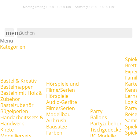
Montag-Freitag 10:00 - 19:00 Uhr | Samstag:
10:00 - 18:00 Uhr
menu
Menu
Kategorien
Spiel
Brett
Expe
Famil
Bastel & Kreativ
Hörspiele und
Kart
Bastelmappen
Filme/Serien
Kenn
Basteln mit Holz &
Hörspiele
Lerns
Zubehör
Audio-Geräte
Logik
Bastelzubehör
Filme/Serien
Party
Bügelperlen
Party
Modellbau
Reise
Handarbeitssets &
Ballons
Airbrush
Samm
Handwerk
Partyzubehör
Bausätze
Spiel
Knete
Tischgedecke
Farben
Spie
Modelliersets
RC Modelle