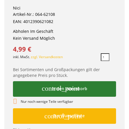
Nici
Artikel-Nr.: 064-62108
EAN: 4012390621082
Abholen Im Geschäft
Kein Versand Möglich
4,99 €
inkl. MwSt.
zzgl. Versandkosten
Bei Sortimenten und Großpackungen gilt der
angegebene Preis pro Stück.
control_point
In den Warenkorb

Nur noch wenige Teile verfügbar
control_point
Zur Wunschliste