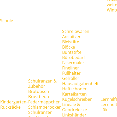
weit
Wint
Schule
Schreibwaren
Anspitzer
Bleistifte
Blöcke
Buntstifte
Bürobedarf
Fasermaler
Fineliner
Füllhalter
Gelroller
Schulranzen &
Hausaufgabenheft
Zubehör
Heftschoner
Brotdosen
Karteikarten
Brustbeutel
Kugelschreiber
Lernhilf
Kindergarten-
Federmäppchen
Lineale &
Lernhef
Rucksäcke
Schlamperboxen
Geodreiecke
Lük
Schulranzen
Linkshänder