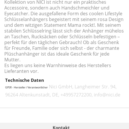
Kollektion von NICI ist nicht nur ein praktisches
Accessoire, sondern auch Handschmeichler und
Eyecatcher. Die ausgefallene Form des coolen Lifestyle
Schlüsselanhängers begeistert mit seinem rosa Design
und dem witzigen Statement Mama rockt!. Mit seinem
stabilen Schlüsselring lässt sich der Anhänger mühelos
an Taschen, Rucksäcken oder Schlüsseln befestigen –
perfekt für den täglichen Gebrauch! Ob als Geschenk
für Freunde, Familie oder sich selbst - der charmante
Plüschanhänger ist das ideale Geschenk für jede
Mutter.
Es liegen uns keine Warnhinweise des Herstellers
Lieferanten vor.
Technische Daten
Nici GmbH, Langheimer Str. 94,
GPSR - Hersteller / Verantwortlicher
96264 Altenkunstadt, DE, +49957272200, info@nici.de
Kontakt