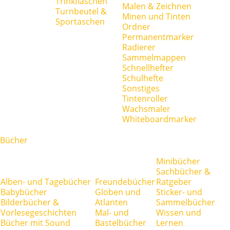
Trinkflaschen
Malen & Zeichnen
Turnbeutel &
Minen und Tinten
Sportaschen
Ordner
Permanentmarker
Radierer
Sammelmappen
Schnellhefter
Schulhefte
Sonstiges
Tintenroller
Wachsmaler
Whiteboardmarker
Bücher
Minibücher
Sachbücher &
Alben- und Tagebücher
Freundebücher
Ratgeber
Babybücher
Globen und
Sticker- und
Bilderbücher &
Atlanten
Sammelbücher
Vorlesegeschichten
Mal- und
Wissen und
Bücher mit Sound
Bastelbücher
Lernen