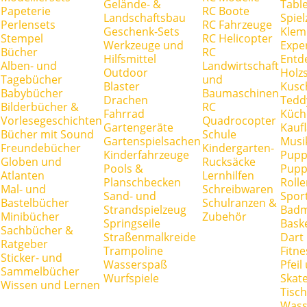
Gelände- &
Tabl
Papeterie
RC Boote
Landschaftsbau
Spie
Perlensets
RC Fahrzeuge
Geschenk-Sets
Klem
Stempel
RC Helicopter
Werkzeuge und
Expe
Bücher
RC
Hilfsmittel
Entd
Alben- und
Landwirtschaft
Outdoor
Holz
Tagebücher
und
Blaster
Kusc
Babybücher
Baumaschinen
Drachen
Tedd
Bilderbücher &
RC
Fahrrad
Küch
Vorlesegeschichten
Quadrocopter
Gartengeräte
Kauf
Bücher mit Sound
Schule
Gartenspielsachen
Musi
Freundebücher
Kindergarten-
Kinderfahrzeuge
Pupp
Globen und
Rucksäcke
Pools &
Pupp
Atlanten
Lernhilfen
Planschbecken
Rolle
Mal- und
Schreibwaren
Sand- und
Spor
Bastelbücher
Schulranzen &
Strandspielzeug
Badm
Minibücher
Zubehör
Springseile
Baske
Sachbücher &
Straßenmalkreide
Dart
Ratgeber
Trampoline
Fitne
Sticker- und
Wasserspaß
Pfei
Sammelbücher
Wurfspiele
Skate
Wissen und Lernen
Tisc
Wass