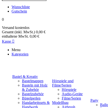
Wunschliste
Gutschein
0
Versand
kostenlos
Gesamt (inkl. MwSt.)
0,00 €
enthaltene MwSt.
0,00 €
Kasse

Menu
Kategorien
Bastel & Kreativ
Bastelmappen
Hörspiele und
Basteln mit Holz
Filme/Serien
& Zubehör
Hörspiele
Bastelzubehör
Audio-Geräte
Bügelperlen
Filme/Serien
Party
Handarbeitssets &
Modellbau
Ball
Handwerk
Airbrush