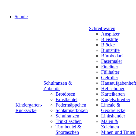
Schule
Schreibwaren
Anspitzer
Bleistifte
Blöcke
Buntstifte
Bürobedarf
Fasermaler
Fineliner
Füllhalter
Gelroller
Schulranzen &
Hausaufgabenheft
Zubehör
Heftschoner
Brotdosen
Karteikarten
Brustbeutel
Kugelschreiber
Kindergarten-
Federmäppchen
Lineale &
Rucksäcke
Schlamperboxen
Geodreiecke
Schulranzen
Linkshänder
Trinkflaschen
Malen &
Turnbeutel &
Zeichnen
Sportaschen
Minen und Tinten