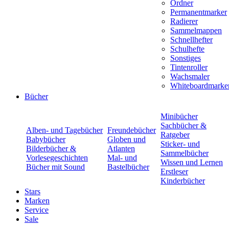
Ordner
Permanentmarker
Radierer
Sammelmappen
Schnellhefter
Schulhefte
Sonstiges
Tintenroller
Wachsmaler
Whiteboardmarke
Bücher
Minibücher
Sachbücher &
Alben- und Tagebücher
Freundebücher
Ratgeber
Babybücher
Globen und
Sticker- und
Bilderbücher &
Atlanten
Sammelbücher
Vorlesegeschichten
Mal- und
Wissen und Lernen
Bücher mit Sound
Bastelbücher
Erstleser
Kinderbücher
Stars
Marken
Service
Sale