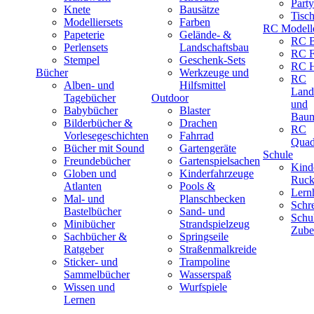
Part
Knete
Bausätze
Tisc
Modelliersets
Farben
RC Modell
Papeterie
Gelände- &
RC B
Perlensets
Landschaftsbau
RC F
Stempel
Geschenk-Sets
RC H
Bücher
Werkzeuge und
RC
Alben- und
Hilfsmittel
Land
Tagebücher
Outdoor
und
Babybücher
Blaster
Baum
Bilderbücher &
Drachen
RC
Vorlesegeschichten
Fahrrad
Quad
Bücher mit Sound
Gartengeräte
Schule
Freundebücher
Gartenspielsachen
Kind
Globen und
Kinderfahrzeuge
Ruck
Atlanten
Pools &
Lernh
Mal- und
Planschbecken
Schr
Bastelbücher
Sand- und
Schu
Minibücher
Strandspielzeug
Zube
Sachbücher &
Springseile
Ratgeber
Straßenmalkreide
Sticker- und
Trampoline
Sammelbücher
Wasserspaß
Wissen und
Wurfspiele
Lernen