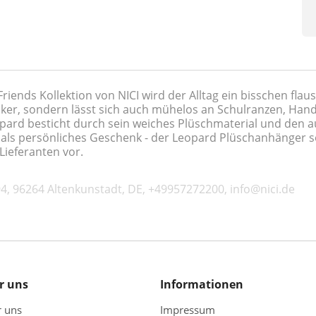
iends Kollektion von NICI wird der Alltag ein bisschen flau
ucker, sondern lässt sich auch mühelos an Schulranzen, Han
pard besticht durch sein weiches Plüschmaterial und den a
r als persönliches Geschenk - der Leopard Plüschanhänger so
Lieferanten vor.
4, 96264 Altenkunstadt, DE, +49957272200, info@nici.de
r uns
Informationen
r uns
Impressum