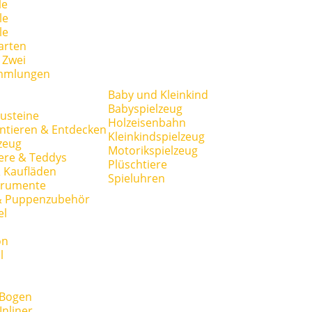
le
le
le
arten
r Zwei
mmlungen
Baby und Kleinkind
Babyspielzeug
usteine
Holzeisenbahn
ntieren & Entdecken
Kleinkindspielzeug
zeug
Motorikspielzeug
ere & Teddys
Plüschtiere
 Kaufläden
Spieluhren
trumente
& Puppenzubehör
el
on
l
 Bogen
Inliner