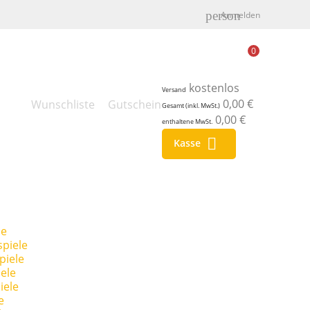
person
Anmelden
0
kostenlos
Versand
0,00 €
Wunschliste
Gutschein
Gesamt (inkl. MwSt.)
0,00 €
enthaltene MwSt.

Kasse
le
piele
piele
ele
iele
e