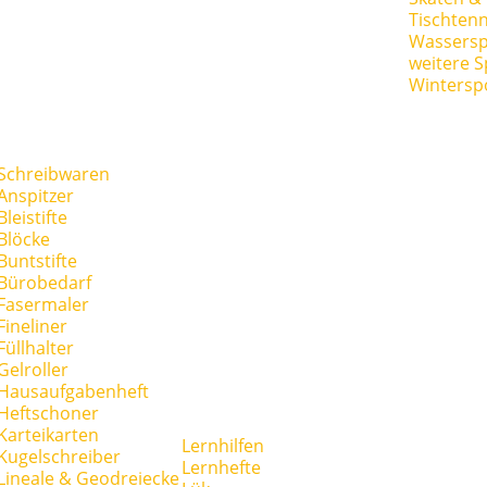
Tischtenn
Wassersp
weitere S
Wintersp
Schreibwaren
Anspitzer
Bleistifte
Blöcke
Buntstifte
Bürobedarf
Fasermaler
Fineliner
Füllhalter
Gelroller
Hausaufgabenheft
Heftschoner
Karteikarten
Lernhilfen
Kugelschreiber
Lernhefte
Lineale & Geodreiecke