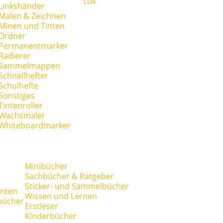
Lük
Linkshänder
Malen & Zeichnen
Minen und Tinten
Ordner
Permanentmarker
Radierer
Sammelmappen
Schnellhefter
Schulhefte
Sonstiges
Tintenroller
Wachsmaler
Whiteboardmarker
Minibücher
Sachbücher & Ratgeber
Sticker- und Sammelbücher
anten
Wissen und Lernen
bücher
Erstleser
Kinderbücher