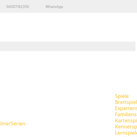
04307/82350
WhatsApp
Spiele
Brettspie
Expertens
Familiens
Kartenspi
ilme/Serien
Kennersp
Lernspiel