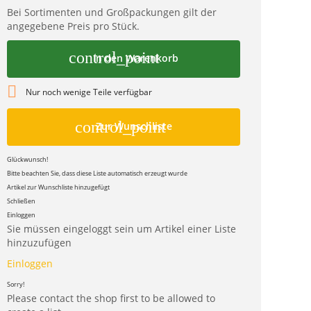
Bei Sortimenten und Großpackungen gilt der
angegebene Preis pro Stück.
control_point
In den Warenkorb

Nur noch wenige Teile verfügbar
control_point
Zur Wunschliste
Glückwunsch!
Bitte beachten Sie, dass diese Liste automatisch erzeugt wurde
Artikel zur Wunschliste hinzugefügt
Schließen
Einloggen
Sie müssen eingeloggt sein um Artikel einer Liste
hinzuzufügen
Einloggen
Sorry!
Please contact the shop first to be allowed to