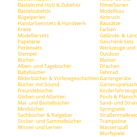
Basteln mit Holz & Zubehör
Filme/Serien
Bastelzubehör
Modellbau
Bügelperlen
Airbrush
Handarbeitssets & Handwerk
Bausätze
Knete
Farben
Modelliersets
Gelände- & Lan
Papeterie
Geschenk-Sets
Perlensets
Werkzeuge und H
Stempel
Outdoor
Bücher
Blaster
Alben- und Tagebücher
Drachen
Babybücher
Fahrrad
Bilderbücher & Vorlesegeschichten
Gartengeräte
Bücher mit Sound
Gartenspielsac
Freundebücher
Kinderfahrzeug
Globen und Atlanten
Pools & Plansc
Mal- und Bastelbücher
Sand- und Stran
Minibücher
Springseile
Sachbücher & Ratgeber
Straßenmalkrei
Sticker- und Sammelbücher
Trampoline
Wissen und Lernen
Wasserspaß
Wurfspiele