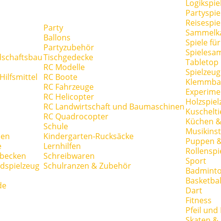
Logikspie
Partyspie
Reisespie
Party
Sammelk
Ballons
Spiele fü
Partyzubehör
Spielesa
dschaftsbau
Tischgedecke
Tabletop
RC Modelle
Spielzeug
ilfsmittel
RC Boote
Klemmba
RC Fahrzeuge
Experime
RC Helicopter
Holzspiel
RC Landwirtschaft und Baumaschinen
Kuschelti
RC Quadrocopter
Küchen &
Schule
Musikins
hen
Kindergarten-Rucksäcke
Puppen 
e
Lernhilfen
Rollenspi
hbecken
Schreibwaren
Sport
dspielzeug
Schulranzen & Zubehör
Badmint
Basketbal
de
Dart
Fitness
Pfeil und
Skaten & 