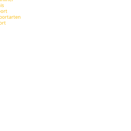
is
ort
portarten
ort