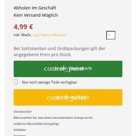
Abholen Im Geschäft
Kein Versand Möglich
4,99 €
inkl. MwSt.
zzgl. Versandkosten
Bei Sortimenten und Großpackungen gilt der
angegebene Preis pro Stück.
control_point
In den Warenkorb

Nur noch wenige Teile verfügbar
control_point
Zur Wunschliste
Glückwunsch!
Bitte beachten Sie, dass diese Liste automatisch erzeugt wurde
Artikel zur Wunschliste hinzugefügt
Schließen
Einloggen