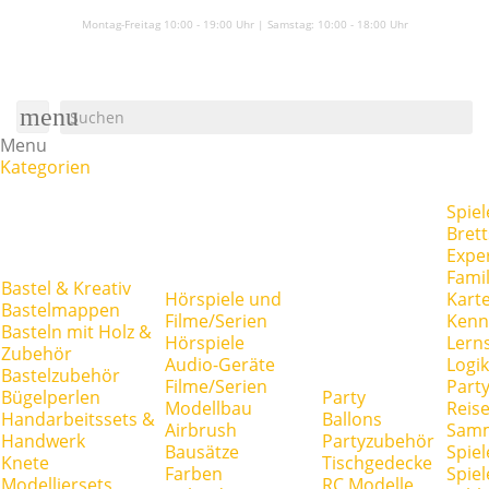
Montag-Freitag 10:00 - 19:00 Uhr | Samstag:
10:00 - 18:00 Uhr
menu
Menu
Kategorien
Spiel
Brett
Expe
Famil
Bastel & Kreativ
Hörspiele und
Kart
Bastelmappen
Filme/Serien
Kenn
Basteln mit Holz &
Hörspiele
Lerns
Zubehör
Audio-Geräte
Logik
Bastelzubehör
Filme/Serien
Party
Bügelperlen
Party
Modellbau
Reise
Handarbeitssets &
Ballons
Airbrush
Samm
Handwerk
Partyzubehör
Bausätze
Spiel
Knete
Tischgedecke
Farben
Spie
Modelliersets
RC Modelle