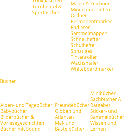
Trinkflaschen
Malen & Zeichnen
Turnbeutel &
Minen und Tinten
Sportaschen
Ordner
Permanentmarker
Radierer
Sammelmappen
Schnellhefter
Schulhefte
Sonstiges
Tintenroller
Wachsmaler
Whiteboardmarker
Bücher
Minibücher
Sachbücher &
Alben- und Tagebücher
Freundebücher
Ratgeber
Babybücher
Globen und
Sticker- und
Bilderbücher &
Atlanten
Sammelbücher
Vorlesegeschichten
Mal- und
Wissen und
Bücher mit Sound
Bastelbücher
Lernen