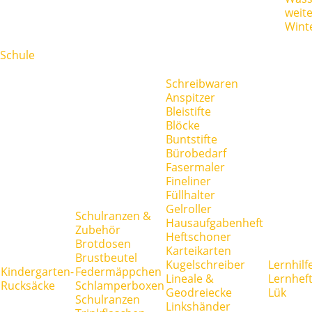
weit
Wint
Schule
Schreibwaren
Anspitzer
Bleistifte
Blöcke
Buntstifte
Bürobedarf
Fasermaler
Fineliner
Füllhalter
Gelroller
Schulranzen &
Hausaufgabenheft
Zubehör
Heftschoner
Brotdosen
Karteikarten
Brustbeutel
Kugelschreiber
Lernhilf
Kindergarten-
Federmäppchen
Lineale &
Lernhef
Rucksäcke
Schlamperboxen
Geodreiecke
Lük
Schulranzen
Linkshänder