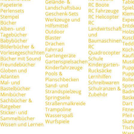
Gelände- &
Tabl
Papeterie
RC Boote
Landschaftsbau
Spie
Perlensets
RC Fahrzeuge
Geschenk-Sets
Klem
Stempel
RC Helicopter
Werkzeuge und
Expe
Bücher
RC
Hilfsmittel
Entd
Alben- und
Landwirtschaft
Outdoor
Holz
Tagebücher
und
Blaster
Kusc
Babybücher
Baumaschinen
Drachen
Tedd
Bilderbücher &
RC
Fahrrad
Küch
Vorlesegeschichten
Quadrocopter
Gartengeräte
Kauf
Bücher mit Sound
Schule
Gartenspielsachen
Musi
Freundebücher
Kindergarten-
Kinderfahrzeuge
Pupp
Globen und
Rucksäcke
Pools &
Pupp
Atlanten
Lernhilfen
Planschbecken
Rolle
Mal- und
Schreibwaren
Sand- und
Spor
Bastelbücher
Schulranzen &
Strandspielzeug
Badm
Minibücher
Zubehör
Springseile
Baske
Sachbücher &
Straßenmalkreide
Dart
Ratgeber
Trampoline
Fitne
Sticker- und
Wasserspaß
Pfei
Sammelbücher
Wurfspiele
Skate
Wissen und Lernen
Tisc
Wass