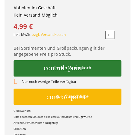
Abholen Im Geschäft
Kein Versand Möglich
4,99 €
inkl. MwSt.
zzgl. Versandkosten
Bei Sortimenten und Großpackungen gilt der
angegebene Preis pro Stück.
control_point
In den Warenkorb

Nur noch wenige Teile verfügbar
control_point
Zur Wunschliste
Glückwunsch!
Bitte beachten Sie, dass diese Liste automatisch erzeugt wurde
Artikel zur Wunschliste hinzugefügt
Schließen
Einloggen