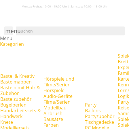
Montag-Freitag 10:00 - 19:00 Uhr | Samstag:
10:00 - 18:00 Uhr
menu
Menu
Kategorien
Spiel
Brett
Expe
Famil
Bastel & Kreativ
Hörspiele und
Kart
Bastelmappen
Filme/Serien
Kenn
Basteln mit Holz &
Hörspiele
Lerns
Zubehör
Audio-Geräte
Logik
Bastelzubehör
Filme/Serien
Party
Bügelperlen
Party
Modellbau
Reise
Handarbeitssets &
Ballons
Airbrush
Samm
Handwerk
Partyzubehör
Bausätze
Spiel
Knete
Tischgedecke
Farben
Spie
Modelliersets
RC Modelle