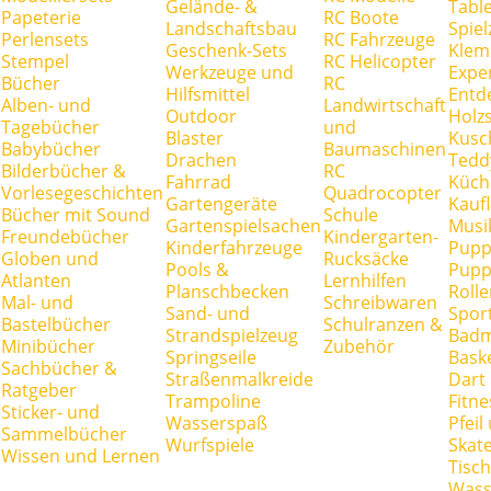
Gelände- &
Tabl
Papeterie
RC Boote
Landschaftsbau
Spie
Perlensets
RC Fahrzeuge
Geschenk-Sets
Klem
Stempel
RC Helicopter
Werkzeuge und
Expe
Bücher
RC
Hilfsmittel
Entd
Alben- und
Landwirtschaft
Outdoor
Holz
Tagebücher
und
Blaster
Kusc
Babybücher
Baumaschinen
Drachen
Tedd
Bilderbücher &
RC
Fahrrad
Küch
Vorlesegeschichten
Quadrocopter
Gartengeräte
Kauf
Bücher mit Sound
Schule
Gartenspielsachen
Musi
Freundebücher
Kindergarten-
Kinderfahrzeuge
Pupp
Globen und
Rucksäcke
Pools &
Pupp
Atlanten
Lernhilfen
Planschbecken
Rolle
Mal- und
Schreibwaren
Sand- und
Spor
Bastelbücher
Schulranzen &
Strandspielzeug
Badm
Minibücher
Zubehör
Springseile
Baske
Sachbücher &
Straßenmalkreide
Dart
Ratgeber
Trampoline
Fitne
Sticker- und
Wasserspaß
Pfei
Sammelbücher
Wurfspiele
Skate
Wissen und Lernen
Tisc
Wass