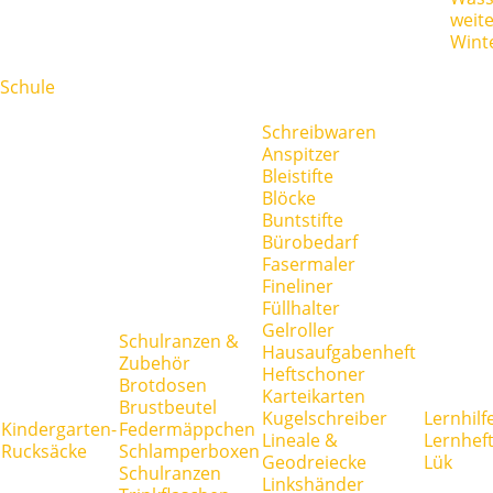
weit
Wint
Schule
Schreibwaren
Anspitzer
Bleistifte
Blöcke
Buntstifte
Bürobedarf
Fasermaler
Fineliner
Füllhalter
Gelroller
Schulranzen &
Hausaufgabenheft
Zubehör
Heftschoner
Brotdosen
Karteikarten
Brustbeutel
Kugelschreiber
Lernhilf
Kindergarten-
Federmäppchen
Lineale &
Lernhef
Rucksäcke
Schlamperboxen
Geodreiecke
Lük
Schulranzen
Linkshänder