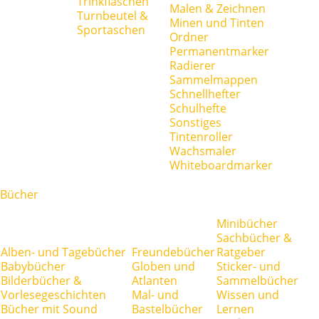
Trinkflaschen
Malen & Zeichnen
Turnbeutel &
Minen und Tinten
Sportaschen
Ordner
Permanentmarker
Radierer
Sammelmappen
Schnellhefter
Schulhefte
Sonstiges
Tintenroller
Wachsmaler
Whiteboardmarker
Bücher
Minibücher
Sachbücher &
Alben- und Tagebücher
Freundebücher
Ratgeber
Babybücher
Globen und
Sticker- und
Bilderbücher &
Atlanten
Sammelbücher
Vorlesegeschichten
Mal- und
Wissen und
Bücher mit Sound
Bastelbücher
Lernen