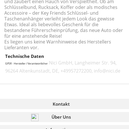
und zaubert einen Hauch von Verspieltheit. Ob am
Schlüsselbund, Rucksack, Koffer oder als modisches
Accessoire – der Key Friends Schlüssel- und
Taschenanhänger verleiht jedem Look das gewisse
Etwas. Ideal als liebevolles Geschenk für die
bestandene Führerscheinprüfung, das neue Auto oder
für eine anstehende Reise!
Es liegen uns keine Warnhinweise des Herstellers
Lieferanten vor.
Technische Daten
Nici GmbH, Langheimer Str. 94,
GPSR - Hersteller / Verantwortlicher
96264 Altenkunstadt, DE, +49957272200, info@nici.de
Kontakt
Über Uns