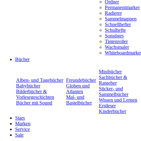
Ordner
Permanentmarker
Radierer
Sammelmappen
Schnellhefter
Schulhefte
Sonstiges
Tintenroller
Wachsmaler
Whiteboardmarke
Bücher
Minibücher
Sachbücher &
Alben- und Tagebücher
Freundebücher
Ratgeber
Babybücher
Globen und
Sticker- und
Bilderbücher &
Atlanten
Sammelbücher
Vorlesegeschichten
Mal- und
Wissen und Lernen
Bücher mit Sound
Bastelbücher
Erstleser
Kinderbücher
Stars
Marken
Service
Sale