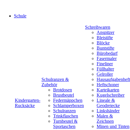
Schule
Schreibwaren
Anspitzer
Bleistifte
Blöcke
Buntstifte
Bürobedarf
Fasermaler
Fineliner
Füllhalter
Gelroller
Schulranzen &
Hausaufgabenheft
Zubehör
Heftschoner
Brotdosen
Karteikarten
Brustbeutel
Kugelschreiber
Kindergarten-
Federmäppchen
Lineale &
Rucksäcke
Schlamperboxen
Geodreiecke
Schulranzen
Linkshänder
Trinkflaschen
Malen &
Turnbeutel &
Zeichnen
Sportaschen
Minen und Tinten