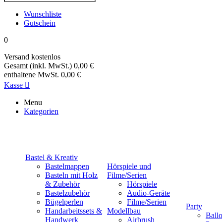
Wunschliste
Gutschein
0
Versand
kostenlos
Gesamt (inkl. MwSt.)
0,00 €
enthaltene MwSt.
0,00 €
Kasse

Menu
Kategorien
Bastel & Kreativ
Bastelmappen
Hörspiele und
Basteln mit Holz
Filme/Serien
& Zubehör
Hörspiele
Bastelzubehör
Audio-Geräte
Bügelperlen
Filme/Serien
Party
Handarbeitssets &
Modellbau
Ball
Handwerk
Airbrush