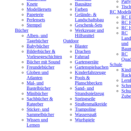
Part
Knete
Bausätze
Tisc
Modelliersets
Farben
RC Modell
Papeterie
Gelände- &
RC B
Perlensets
Landschaftsbau
RC F
Stempel
Geschenk-Sets
RC H
Bücher
Werkzeuge und
RC
Alben- und
Hilfsmittel
Land
Tagebücher
Outdoor
und
Babybücher
Blaster
Baum
Bilderbücher &
Drachen
RC
Vorlesegeschichten
Fahrrad
Quad
Bücher mit Sound
Gartengeräte
Schule
Freundebücher
Gartenspielsachen
Kind
Globen und
Kinderfahrzeuge
Ruck
Atlanten
Pools &
Lernh
Mal- und
Planschbecken
Schr
Bastelbücher
Sand- und
Schu
Minibücher
Strandspielzeug
Zube
Sachbücher &
Springseile
Ratgeber
Straßenmalkreide
Sticker- und
Trampoline
Sammelbücher
Wasserspaß
Wissen und
Wurfspiele
Lernen