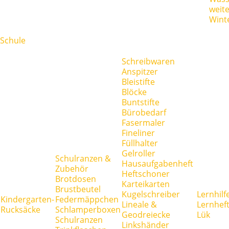
weit
Wint
Schule
Schreibwaren
Anspitzer
Bleistifte
Blöcke
Buntstifte
Bürobedarf
Fasermaler
Fineliner
Füllhalter
Gelroller
Schulranzen &
Hausaufgabenheft
Zubehör
Heftschoner
Brotdosen
Karteikarten
Brustbeutel
Kugelschreiber
Lernhilf
Kindergarten-
Federmäppchen
Lineale &
Lernhef
Rucksäcke
Schlamperboxen
Geodreiecke
Lük
Schulranzen
Linkshänder