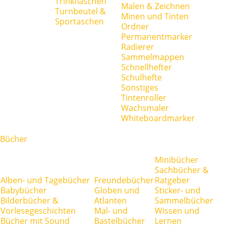
Trinkflaschen
Malen & Zeichnen
Turnbeutel &
Minen und Tinten
Sportaschen
Ordner
Permanentmarker
Radierer
Sammelmappen
Schnellhefter
Schulhefte
Sonstiges
Tintenroller
Wachsmaler
Whiteboardmarker
Bücher
Minibücher
Sachbücher &
Alben- und Tagebücher
Freundebücher
Ratgeber
Babybücher
Globen und
Sticker- und
Bilderbücher &
Atlanten
Sammelbücher
Vorlesegeschichten
Mal- und
Wissen und
Bücher mit Sound
Bastelbücher
Lernen