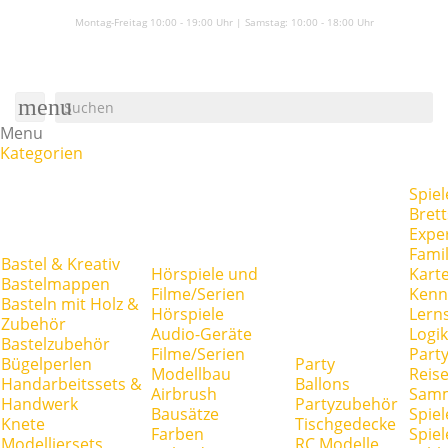
Montag-Freitag 10:00 - 19:00 Uhr | Samstag:
10:00 - 18:00 Uhr
menu
Menu
Kategorien
Spiel
Brett
Expe
Famil
Bastel & Kreativ
Hörspiele und
Kart
Bastelmappen
Filme/Serien
Kenn
Basteln mit Holz &
Hörspiele
Lerns
Zubehör
Audio-Geräte
Logik
Bastelzubehör
Filme/Serien
Party
Bügelperlen
Party
Modellbau
Reise
Handarbeitssets &
Ballons
Airbrush
Samm
Handwerk
Partyzubehör
Bausätze
Spiel
Knete
Tischgedecke
Farben
Spie
Modelliersets
RC Modelle