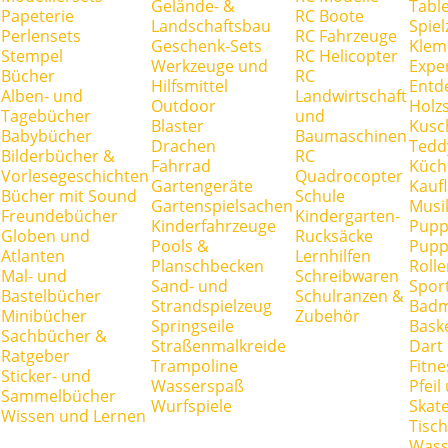
Gelände- &
Tabl
Papeterie
RC Boote
Landschaftsbau
Spie
Perlensets
RC Fahrzeuge
Geschenk-Sets
Klem
Stempel
RC Helicopter
Werkzeuge und
Expe
Bücher
RC
Hilfsmittel
Entd
Alben- und
Landwirtschaft
Outdoor
Holz
Tagebücher
und
Blaster
Kusc
Babybücher
Baumaschinen
Drachen
Tedd
Bilderbücher &
RC
Fahrrad
Küch
Vorlesegeschichten
Quadrocopter
Gartengeräte
Kauf
Bücher mit Sound
Schule
Gartenspielsachen
Musi
Freundebücher
Kindergarten-
Kinderfahrzeuge
Pupp
Globen und
Rucksäcke
Pools &
Pupp
Atlanten
Lernhilfen
Planschbecken
Rolle
Mal- und
Schreibwaren
Sand- und
Spor
Bastelbücher
Schulranzen &
Strandspielzeug
Badm
Minibücher
Zubehör
Springseile
Baske
Sachbücher &
Straßenmalkreide
Dart
Ratgeber
Trampoline
Fitne
Sticker- und
Wasserspaß
Pfei
Sammelbücher
Wurfspiele
Skate
Wissen und Lernen
Tisc
Wass