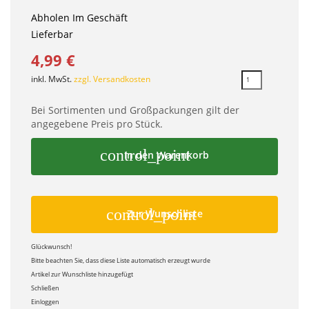
Abholen Im Geschäft
Lieferbar
4,99 €
inkl. MwSt.
zzgl. Versandkosten
Bei Sortimenten und Großpackungen gilt der
angegebene Preis pro Stück.
control_point
In den Warenkorb
control_point
Zur Wunschliste
Glückwunsch!
Bitte beachten Sie, dass diese Liste automatisch erzeugt wurde
Artikel zur Wunschliste hinzugefügt
Schließen
Einloggen