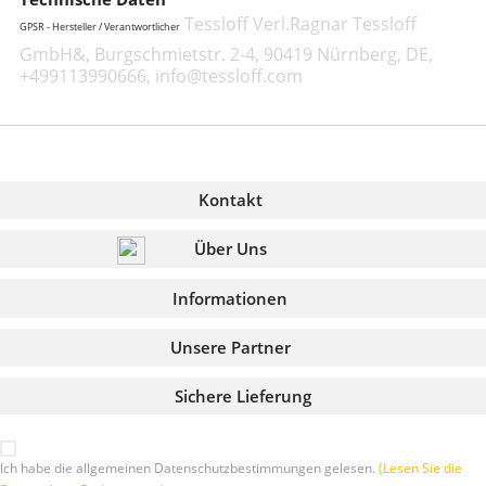
Tessloff Verl.Ragnar Tessloff
GPSR - Hersteller / Verantwortlicher
GmbH&, Burgschmietstr. 2-4, 90419 Nürnberg, DE,
+499113990666, info@tessloff.com
Kontakt
Über Uns
Informationen
Unsere Partner
Sichere Lieferung
Ich habe die allgemeinen Datenschutzbestimmungen gelesen.
(Lesen Sie die