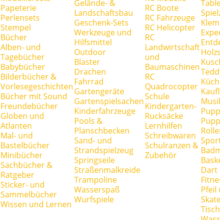
Gelände- &
Tabl
Papeterie
RC Boote
Landschaftsbau
Spie
Perlensets
RC Fahrzeuge
Geschenk-Sets
Klem
Stempel
RC Helicopter
Werkzeuge und
Expe
Bücher
RC
Hilfsmittel
Entd
Alben- und
Landwirtschaft
Outdoor
Holz
Tagebücher
und
Blaster
Kusc
Babybücher
Baumaschinen
Drachen
Tedd
Bilderbücher &
RC
Fahrrad
Küch
Vorlesegeschichten
Quadrocopter
Gartengeräte
Kauf
Bücher mit Sound
Schule
Gartenspielsachen
Musi
Freundebücher
Kindergarten-
Kinderfahrzeuge
Pupp
Globen und
Rucksäcke
Pools &
Pupp
Atlanten
Lernhilfen
Planschbecken
Rolle
Mal- und
Schreibwaren
Sand- und
Spor
Bastelbücher
Schulranzen &
Strandspielzeug
Badm
Minibücher
Zubehör
Springseile
Baske
Sachbücher &
Straßenmalkreide
Dart
Ratgeber
Trampoline
Fitne
Sticker- und
Wasserspaß
Pfei
Sammelbücher
Wurfspiele
Skate
Wissen und Lernen
Tisc
Wass