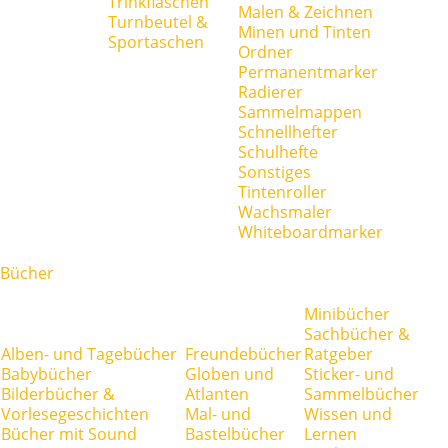
Trinkflaschen
Malen & Zeichnen
Turnbeutel &
Minen und Tinten
Sportaschen
Ordner
Permanentmarker
Radierer
Sammelmappen
Schnellhefter
Schulhefte
Sonstiges
Tintenroller
Wachsmaler
Whiteboardmarker
Bücher
Minibücher
Sachbücher &
Alben- und Tagebücher
Freundebücher
Ratgeber
Babybücher
Globen und
Sticker- und
Bilderbücher &
Atlanten
Sammelbücher
Vorlesegeschichten
Mal- und
Wissen und
Bücher mit Sound
Bastelbücher
Lernen