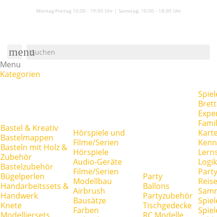
Montag-Freitag 10:00 - 19:00 Uhr | Samstag:
10:00 - 18:00 Uhr
menu
Menu
Kategorien
Spiel
Brett
Expe
Famil
Bastel & Kreativ
Hörspiele und
Kart
Bastelmappen
Filme/Serien
Kenn
Basteln mit Holz &
Hörspiele
Lerns
Zubehör
Audio-Geräte
Logik
Bastelzubehör
Filme/Serien
Party
Bügelperlen
Party
Modellbau
Reise
Handarbeitssets &
Ballons
Airbrush
Samm
Handwerk
Partyzubehör
Bausätze
Spiel
Knete
Tischgedecke
Farben
Spie
Modelliersets
RC Modelle