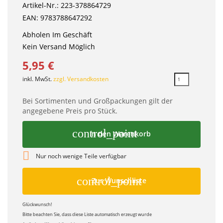
Artikel-Nr.: 223-378864729
EAN: 9783788647292
Abholen Im Geschäft
Kein Versand Möglich
5,95 €
inkl. MwSt.
zzgl. Versandkosten
Bei Sortimenten und Großpackungen gilt der
angegebene Preis pro Stück.
control_point
In den Warenkorb

Nur noch wenige Teile verfügbar
control_point
Zur Wunschliste
Glückwunsch!
Bitte beachten Sie, dass diese Liste automatisch erzeugt wurde