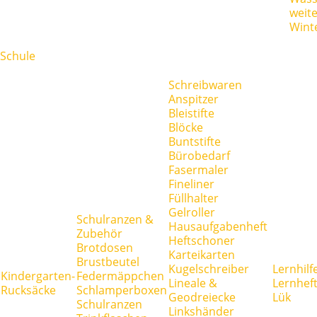
weit
Wint
Schule
Schreibwaren
Anspitzer
Bleistifte
Blöcke
Buntstifte
Bürobedarf
Fasermaler
Fineliner
Füllhalter
Gelroller
Schulranzen &
Hausaufgabenheft
Zubehör
Heftschoner
Brotdosen
Karteikarten
Brustbeutel
Kugelschreiber
Lernhilf
Kindergarten-
Federmäppchen
Lineale &
Lernhef
Rucksäcke
Schlamperboxen
Geodreiecke
Lük
Schulranzen
Linkshänder