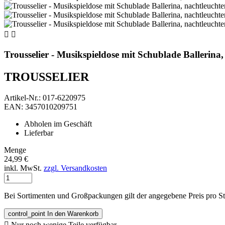


Trousselier - Musikspieldose mit Schublade Ballerina
TROUSSELIER
Artikel-Nr.: 017-6220975
EAN: 3457010209751
Abholen im Geschäft
Lieferbar
Menge
24,99 €
inkl. MwSt.
zzgl. Versandkosten
Bei Sortimenten und Großpackungen gilt der angegebene Preis pro S
control_point
In den Warenkorb

Nur noch wenige Teile verfügbar