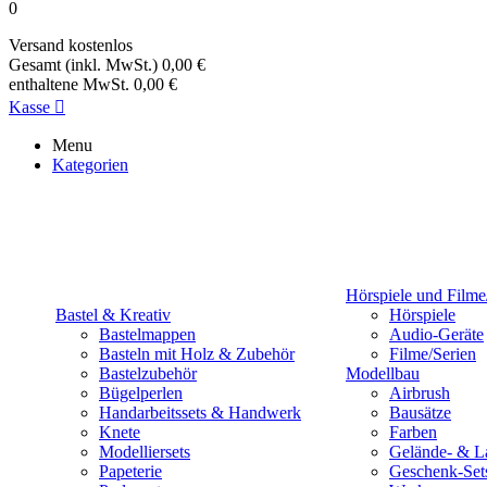
0
Versand
kostenlos
Gesamt (inkl. MwSt.)
0,00 €
enthaltene MwSt.
0,00 €
Kasse

Menu
Kategorien
Hörspiele und Filme
Bastel & Kreativ
Hörspiele
Bastelmappen
Audio-Geräte
Basteln mit Holz & Zubehör
Filme/Serien
Bastelzubehör
Modellbau
Bügelperlen
Airbrush
Handarbeitssets & Handwerk
Bausätze
Knete
Farben
Modelliersets
Gelände- & L
Papeterie
Geschenk-Set