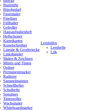
Blöcke
Buntstifte
Bürobedarf
Fasermaler
Fineliner
Füllhalter
Gelroller
Hausaufgabenheft
Heftschoner
Karteikarten
Lernhilfen
Kugelschreiber
Lernhefte
Lineale & Geodreiecke
Lük
Linkshänder
Malen & Zeichnen
Minen und Tinten
Ordner
Permanentmarker
Radierer
Sammelmappen
Schnellhefter
Schulhefte
Sonstiges
Tintenroller
Wachsmaler
Whiteboardmarker