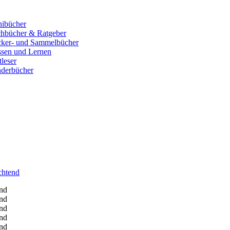
ibücher
hbücher & Ratgeber
cker- und Sammelbücher
sen und Lernen
tleser
derbücher
chtend