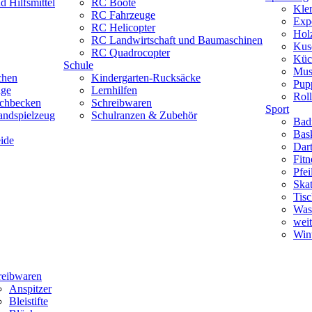
 Hilfsmittel
RC Boote
Kle
RC Fahrzeuge
Exp
RC Helicopter
Hol
RC Landwirtschaft und Baumaschinen
Kus
RC Quadrocopter
Küc
Schule
Mus
chen
Kindergarten-Rucksäcke
Pup
uge
Lernhilfen
Roll
schbecken
Schreibwaren
Sport
andspielzeug
Schulranzen & Zubehör
Bad
Bask
ide
Dar
Fitn
Pfe
Skat
Tisc
Was
weit
Wint
reibwaren
Anspitzer
Bleistifte