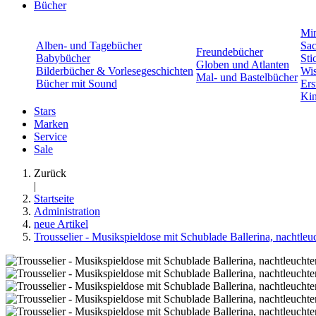
Bücher
Min
Alben- und Tagebücher
Sac
Freundebücher
Babybücher
Sti
Globen und Atlanten
Bilderbücher & Vorlesegeschichten
Wis
Mal- und Bastelbücher
Bücher mit Sound
Ers
Kin
Stars
Marken
Service
Sale
Zurück
|
Startseite
Administration
neue Artikel
Trousselier - Musikspieldose mit Schublade Ballerina, nachtleu