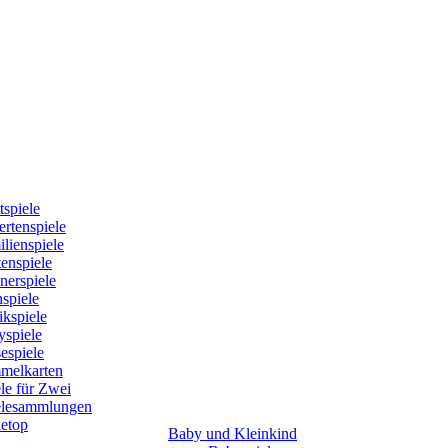
tspiele
rtenspiele
lienspiele
enspiele
nerspiele
spiele
kspiele
yspiele
espiele
melkarten
le für Zwei
elesammlungen
letop
Baby und Kleinkind