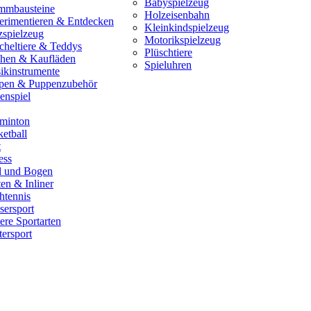
Babyspielzeug
mmbausteine
Holzeisenbahn
erimentieren & Entdecken
Kleinkindspielzeug
zspielzeug
Motorikspielzeug
cheltiere & Teddys
Plüschtiere
hen & Kaufläden
Spieluhren
ikinstrumente
pen & Puppenzubehör
enspiel
minton
etball
t
ess
il und Bogen
en & Inliner
htennis
sersport
ere Sportarten
ersport