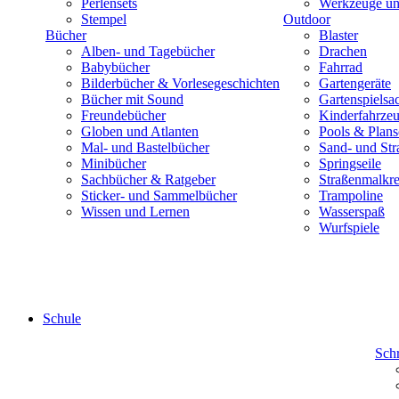
Perlensets
Werkzeuge und
Stempel
Outdoor
Bücher
Blaster
Alben- und Tagebücher
Drachen
Babybücher
Fahrrad
Bilderbücher & Vorlesegeschichten
Gartengeräte
Bücher mit Sound
Gartenspielsa
Freundebücher
Kinderfahrze
Globen und Atlanten
Pools & Plan
Mal- und Bastelbücher
Sand- und Str
Minibücher
Springseile
Sachbücher & Ratgeber
Straßenmalkre
Sticker- und Sammelbücher
Trampoline
Wissen und Lernen
Wasserspaß
Wurfspiele
Schule
Sch