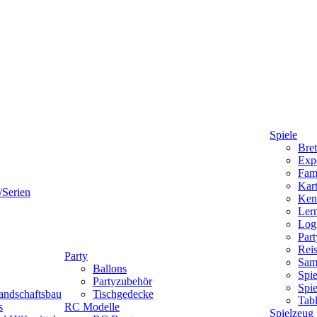
Spiele
Bret
Expe
Fami
Kart
/Serien
Ken
Lern
Logi
Part
Reis
Party
Sam
Ballons
Spie
Partyzubehör
Spi
andschaftsbau
Tischgedecke
Tab
s
RC Modelle
Spielzeug