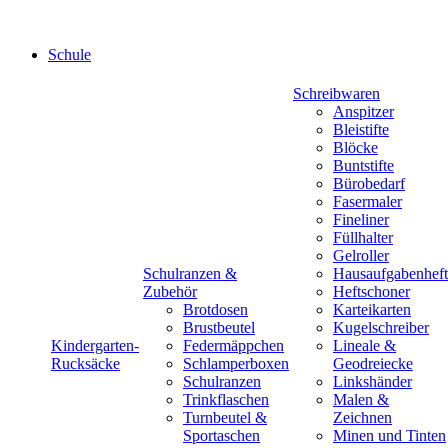
Schule
Schreibwaren
Anspitzer
Bleistifte
Blöcke
Buntstifte
Bürobedarf
Fasermaler
Fineliner
Füllhalter
Gelroller
Schulranzen &
Hausaufgabenheft
Zubehör
Heftschoner
Brotdosen
Karteikarten
Brustbeutel
Kugelschreiber
Kindergarten-
Federmäppchen
Lineale &
Rucksäcke
Schlamperboxen
Geodreiecke
Schulranzen
Linkshänder
Trinkflaschen
Malen &
Turnbeutel &
Zeichnen
Sportaschen
Minen und Tinten