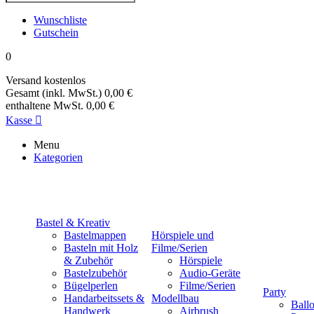
Wunschliste
Gutschein
0
Versand
kostenlos
Gesamt (inkl. MwSt.)
0,00 €
enthaltene MwSt.
0,00 €
Kasse

Menu
Kategorien
Bastel & Kreativ
Bastelmappen
Hörspiele und
Basteln mit Holz
Filme/Serien
& Zubehör
Hörspiele
Bastelzubehör
Audio-Geräte
Bügelperlen
Filme/Serien
Party
Handarbeitssets &
Modellbau
Ball
Handwerk
Airbrush