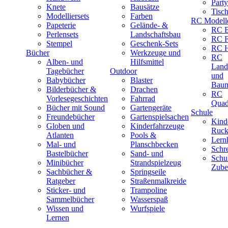
Part
Knete
Bausätze
Tisc
Modelliersets
Farben
RC Modell
Papeterie
Gelände- &
RC B
Perlensets
Landschaftsbau
RC F
Stempel
Geschenk-Sets
RC H
Bücher
Werkzeuge und
RC
Alben- und
Hilfsmittel
Land
Tagebücher
Outdoor
und
Babybücher
Blaster
Baum
Bilderbücher &
Drachen
RC
Vorlesegeschichten
Fahrrad
Quad
Bücher mit Sound
Gartengeräte
Schule
Freundebücher
Gartenspielsachen
Kind
Globen und
Kinderfahrzeuge
Ruck
Atlanten
Pools &
Lernh
Mal- und
Planschbecken
Schr
Bastelbücher
Sand- und
Schu
Minibücher
Strandspielzeug
Zube
Sachbücher &
Springseile
Ratgeber
Straßenmalkreide
Sticker- und
Trampoline
Sammelbücher
Wasserspaß
Wissen und
Wurfspiele
Lernen