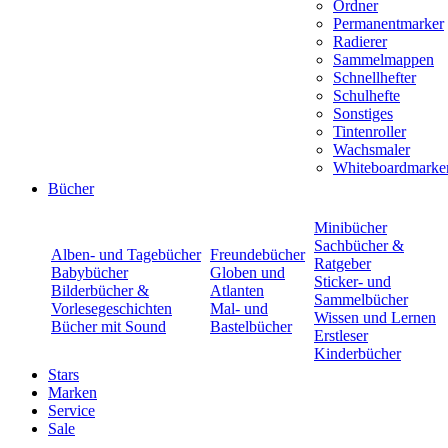
Ordner
Permanentmarker
Radierer
Sammelmappen
Schnellhefter
Schulhefte
Sonstiges
Tintenroller
Wachsmaler
Whiteboardmarke
Bücher
Minibücher
Sachbücher &
Alben- und Tagebücher
Freundebücher
Ratgeber
Babybücher
Globen und
Sticker- und
Bilderbücher &
Atlanten
Sammelbücher
Vorlesegeschichten
Mal- und
Wissen und Lernen
Bücher mit Sound
Bastelbücher
Erstleser
Kinderbücher
Stars
Marken
Service
Sale