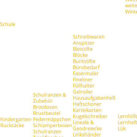
weit
Wint
Schule
Schreibwaren
Anspitzer
Bleistifte
Blöcke
Buntstifte
Bürobedarf
Fasermaler
Fineliner
Füllhalter
Gelroller
Schulranzen &
Hausaufgabenheft
Zubehör
Heftschoner
Brotdosen
Karteikarten
Brustbeutel
Kugelschreiber
Lernhilf
Kindergarten-
Federmäppchen
Lineale &
Lernhef
Rucksäcke
Schlamperboxen
Geodreiecke
Lük
Schulranzen
Linkshänder