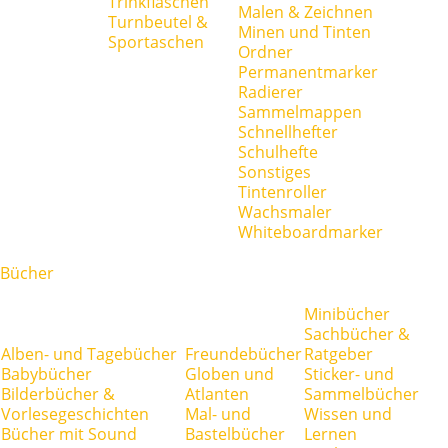
Trinkflaschen
Malen & Zeichnen
Turnbeutel &
Minen und Tinten
Sportaschen
Ordner
Permanentmarker
Radierer
Sammelmappen
Schnellhefter
Schulhefte
Sonstiges
Tintenroller
Wachsmaler
Whiteboardmarker
Bücher
Minibücher
Sachbücher &
Alben- und Tagebücher
Freundebücher
Ratgeber
Babybücher
Globen und
Sticker- und
Bilderbücher &
Atlanten
Sammelbücher
Vorlesegeschichten
Mal- und
Wissen und
Bücher mit Sound
Bastelbücher
Lernen