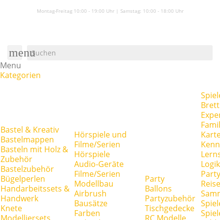
Montag-Freitag 10:00 - 19:00 Uhr | Samstag:
10:00 - 18:00 Uhr
menu
Menu
Kategorien
Spiel
Brett
Expe
Famil
Bastel & Kreativ
Hörspiele und
Kart
Bastelmappen
Filme/Serien
Kenn
Basteln mit Holz &
Hörspiele
Lerns
Zubehör
Audio-Geräte
Logik
Bastelzubehör
Filme/Serien
Party
Bügelperlen
Party
Modellbau
Reise
Handarbeitssets &
Ballons
Airbrush
Samm
Handwerk
Partyzubehör
Bausätze
Spiel
Knete
Tischgedecke
Farben
Spie
Modelliersets
RC Modelle