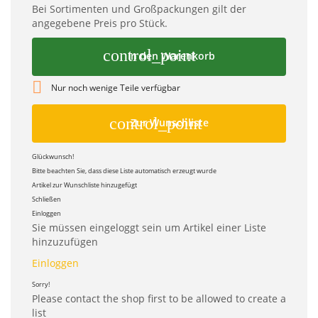
Bei Sortimenten und Großpackungen gilt der
angegebene Preis pro Stück.
control_point
In den Warenkorb

Nur noch wenige Teile verfügbar
control_point
Zur Wunschliste
Glückwunsch!
Bitte beachten Sie, dass diese Liste automatisch erzeugt wurde
Artikel zur Wunschliste hinzugefügt
Schließen
Einloggen
Sie müssen eingeloggt sein um Artikel einer Liste
hinzuzufügen
Einloggen
Sorry!
Please contact the shop first to be allowed to create a
list