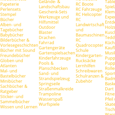
Gelände- &
Tabl
Papeterie
RC Boote
Landschaftsbau
Spie
Perlensets
RC Fahrzeuge
Geschenk-Sets
Klem
Stempel
RC Helicopter
Werkzeuge und
Expe
Bücher
RC
Hilfsmittel
Entd
Alben- und
Landwirtschaft
Outdoor
Holz
Tagebücher
und
Blaster
Kusc
Babybücher
Baumaschinen
Drachen
Tedd
Bilderbücher &
RC
Fahrrad
Küch
Vorlesegeschichten
Quadrocopter
Gartengeräte
Kauf
Bücher mit Sound
Schule
Gartenspielsachen
Musi
Freundebücher
Kindergarten-
Kinderfahrzeuge
Pupp
Globen und
Rucksäcke
Pools &
Pupp
Atlanten
Lernhilfen
Planschbecken
Rolle
Mal- und
Schreibwaren
Sand- und
Spor
Bastelbücher
Schulranzen &
Strandspielzeug
Badm
Minibücher
Zubehör
Springseile
Baske
Sachbücher &
Straßenmalkreide
Dart
Ratgeber
Trampoline
Fitne
Sticker- und
Wasserspaß
Pfei
Sammelbücher
Wurfspiele
Skate
Wissen und Lernen
Tisc
Wass