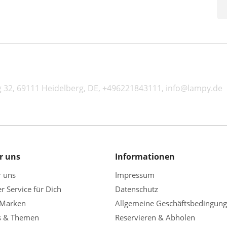
32, 69111 Heidelberg, DE, +496221843111, info@lampy.de
r uns
Informationen
r uns
Impressum
r Service für Dich
Datenschutz
 Marken
Allgemeine Geschäftsbedingun
s & Themen
Reservieren & Abholen