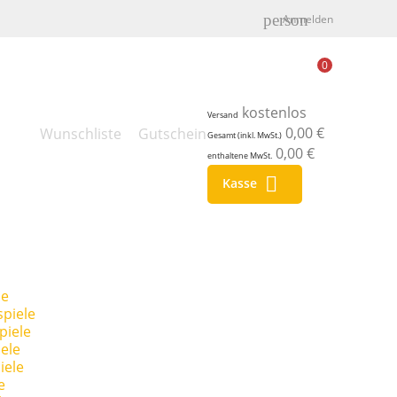
person
Anmelden
0
kostenlos
Versand
0,00 €
Wunschliste
Gutschein
Gesamt (inkl. MwSt.)
0,00 €
enthaltene MwSt.

Kasse
le
piele
piele
ele
iele
e