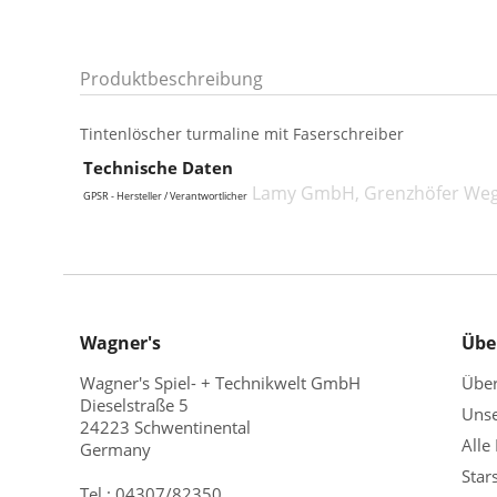
Produktbeschreibung
Tintenlöscher turmaline mit Faserschreiber
Technische Daten
Lamy GmbH, Grenzhöfer Weg 
GPSR - Hersteller / Verantwortlicher
Wagner's
Übe
Wagner's Spiel- + Technikwelt GmbH
Übe
Dieselstraße 5
Unse
24223 Schwentinental
Alle
Germany
Star
Tel.:
04307/82350