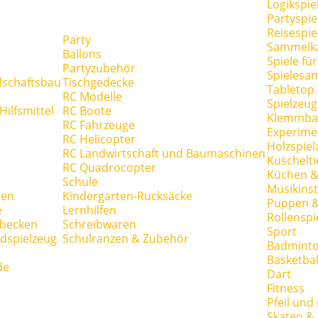
Logikspie
Partyspie
Reisespie
Party
Sammelk
Ballons
Spiele fü
Partyzubehör
Spielesa
dschaftsbau
Tischgedecke
Tabletop
RC Modelle
Spielzeug
ilfsmittel
RC Boote
Klemmba
RC Fahrzeuge
Experime
RC Helicopter
Holzspiel
RC Landwirtschaft und Baumaschinen
Kuschelti
RC Quadrocopter
Küchen &
Schule
Musikins
hen
Kindergarten-Rucksäcke
Puppen 
e
Lernhilfen
Rollenspi
hbecken
Schreibwaren
Sport
dspielzeug
Schulranzen & Zubehör
Badmint
Basketbal
de
Dart
Fitness
Pfeil und
Skaten & 