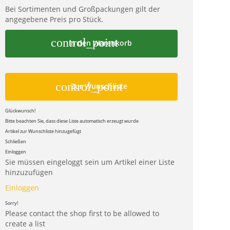
Bei Sortimenten und Großpackungen gilt der
angegebene Preis pro Stück.
control_point
In den Warenkorb
control_point
Zur Wunschliste
Glückwunsch!
Bitte beachten Sie, dass diese Liste automatisch erzeugt wurde
Artikel zur Wunschliste hinzugefügt
Schließen
Einloggen
Sie müssen eingeloggt sein um Artikel einer Liste
hinzuzufügen
Einloggen
Sorry!
Please contact the shop first to be allowed to
create a list