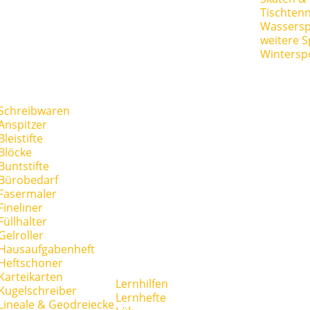
Tischtenn
Wassersp
weitere S
Wintersp
Schreibwaren
Anspitzer
Bleistifte
Blöcke
Buntstifte
Bürobedarf
Fasermaler
Fineliner
Füllhalter
Gelroller
Hausaufgabenheft
Heftschoner
Karteikarten
Lernhilfen
Kugelschreiber
Lernhefte
Lineale & Geodreiecke