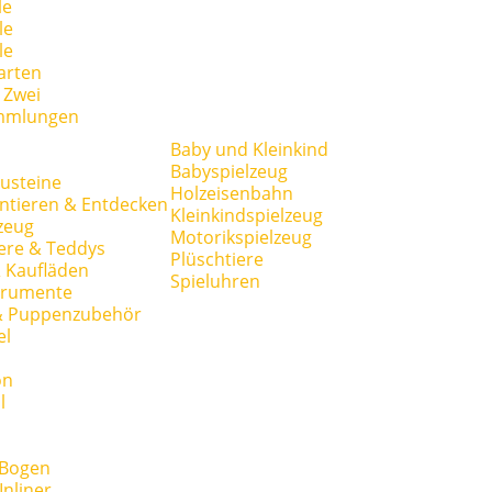
le
le
le
arten
r Zwei
mmlungen
Baby und Kleinkind
Babyspielzeug
usteine
Holzeisenbahn
ntieren & Entdecken
Kleinkindspielzeug
zeug
Motorikspielzeug
ere & Teddys
Plüschtiere
 Kaufläden
Spieluhren
trumente
& Puppenzubehör
el
on
l
 Bogen
Inliner