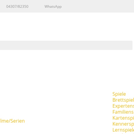
04307/82350
WhatsApp
Spiele
Brettspie
Expertens
Familiens
Kartenspi
ilme/Serien
Kennersp
Lernspiel