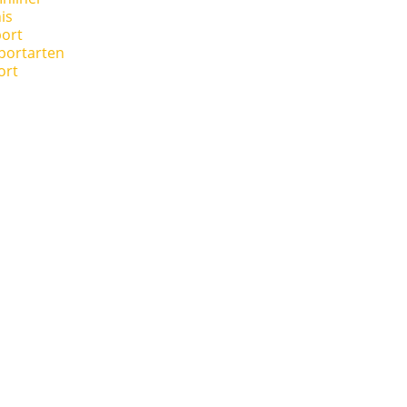
is
ort
portarten
ort