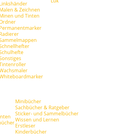
Lük
Linkshänder
Malen & Zeichnen
Minen und Tinten
Ordner
Permanentmarker
Radierer
Sammelmappen
Schnellhefter
Schulhefte
Sonstiges
Tintenroller
Wachsmaler
Whiteboardmarker
Minibücher
Sachbücher & Ratgeber
Sticker- und Sammelbücher
anten
Wissen und Lernen
bücher
Erstleser
Kinderbücher