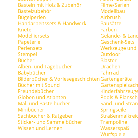
Basteln mit Holz & Zubehör
Filme/Serien
Bastelzubehör
Modellbau
Bügelperlen
Airbrush
Handarbeitssets & Handwerk
Bausätze
Knete
Farben
Modelliersets
Gelände- & Lan
Papeterie
Geschenk-Sets
Perlensets
Werkzeuge und H
Stempel
Outdoor
Bücher
Blaster
Alben- und Tagebücher
Drachen
Babybücher
Fahrrad
Bilderbücher & Vorlesegeschichten
Gartengeräte
Bücher mit Sound
Gartenspielsac
Freundebücher
Kinderfahrzeug
Globen und Atlanten
Pools & Plansc
Mal- und Bastelbücher
Sand- und Stran
Minibücher
Springseile
Sachbücher & Ratgeber
Straßenmalkrei
Sticker- und Sammelbücher
Trampoline
Wissen und Lernen
Wasserspaß
Wurfspiele