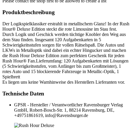
Please contact the shop first to be allowed to create a list
Produktbeschreibung
Der Logikspielklassiker erstrahlt in metallischem Glanz! In der Rush
Hour® Deluxe Edition steckt die rote Limousine im Stau fest.
Durch Logik und Geschick werden tüchtige Knobler den Weg aus
dem Stau finden. Insgesamt 120 Aufgabenkarten in 5
Schwierigkeitsstufen sorgen für vollen Rätselspaß. Die Autos und
LKWs in Metalloptik sind dabei ein echter Hingucker und machen
die Rush Hour Deluxe Edition zum perfekten Geschenk für jeden
Rush Hour® Fan.Lieferumfang: 120 Aufgabenkarten mit Lösungen
(5 Schwierigkeitsstufen, vom Anfänger bis zum Großmeister), 1
rotes Auto und 15 blockierende Fahrzeuge in Metallic-Optik, 1
Spielbrett
Es liegen uns keine Warnhinweise des Herstellers Lieferanten vor.
Technische Daten
GPSR - Hersteller / Verantwortlicher
Ravensburger Verlag
GmbH, Robert-Bosch-Str. 1, 88214 Ravensburg, DE,
+49751861619, info@Ravensburger.de