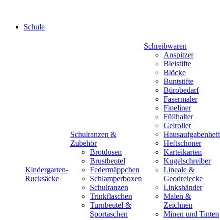
Schule
Schreibwaren
Anspitzer
Bleistifte
Blöcke
Buntstifte
Bürobedarf
Fasermaler
Fineliner
Füllhalter
Gelroller
Schulranzen &
Hausaufgabenheft
Zubehör
Heftschoner
Brotdosen
Karteikarten
Brustbeutel
Kugelschreiber
Kindergarten-
Federmäppchen
Lineale &
Rucksäcke
Schlamperboxen
Geodreiecke
Schulranzen
Linkshänder
Trinkflaschen
Malen &
Turnbeutel &
Zeichnen
Sportaschen
Minen und Tinten