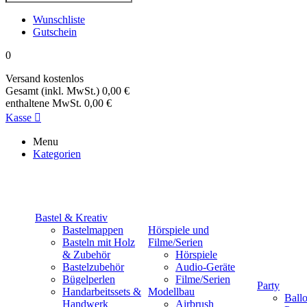
Wunschliste
Gutschein
0
Versand
kostenlos
Gesamt (inkl. MwSt.)
0,00 €
enthaltene MwSt.
0,00 €
Kasse

Menu
Kategorien
Bastel & Kreativ
Bastelmappen
Hörspiele und
Basteln mit Holz
Filme/Serien
& Zubehör
Hörspiele
Bastelzubehör
Audio-Geräte
Bügelperlen
Filme/Serien
Party
Handarbeitssets &
Modellbau
Ball
Handwerk
Airbrush