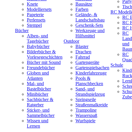
Part
Knete
Bausätze
Tisc
Modelliersets
Farben
RC Modell
Papeterie
Gelände- &
RC B
Perlensets
Landschaftsbau
RC F
Stempel
Geschenk-Sets
RC H
Bücher
Werkzeuge und
RC
Alben- und
Hilfsmittel
Land
Tagebücher
Outdoor
und
Babybücher
Blaster
Baum
Bilderbücher &
Drachen
RC
Vorlesegeschichten
Fahrrad
Quad
Bücher mit Sound
Gartengeräte
Schule
Freundebücher
Gartenspielsachen
Kind
Globen und
Kinderfahrzeuge
Ruck
Atlanten
Pools &
Lernh
Mal- und
Planschbecken
Schr
Bastelbücher
Sand- und
Schu
Minibücher
Strandspielzeug
Zube
Sachbücher &
Springseile
Ratgeber
Straßenmalkreide
Sticker- und
Trampoline
Sammelbücher
Wasserspaß
Wissen und
Wurfspiele
Lernen