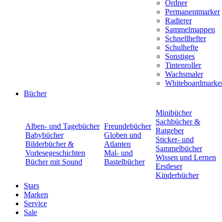
Ordner
Permanentmarker
Radierer
Sammelmappen
Schnellhefter
Schulhefte
Sonstiges
Tintenroller
Wachsmaler
Whiteboardmarke
Bücher
Minibücher
Sachbücher &
Alben- und Tagebücher
Freundebücher
Ratgeber
Babybücher
Globen und
Sticker- und
Bilderbücher &
Atlanten
Sammelbücher
Vorlesegeschichten
Mal- und
Wissen und Lernen
Bücher mit Sound
Bastelbücher
Erstleser
Kinderbücher
Stars
Marken
Service
Sale