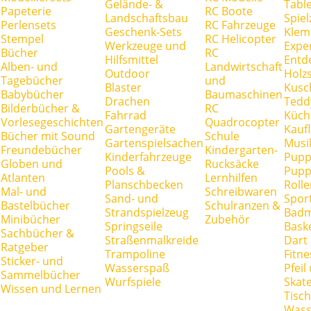
Gelände- &
Tabl
Papeterie
RC Boote
Landschaftsbau
Spie
Perlensets
RC Fahrzeuge
Geschenk-Sets
Klem
Stempel
RC Helicopter
Werkzeuge und
Expe
Bücher
RC
Hilfsmittel
Entd
Alben- und
Landwirtschaft
Outdoor
Holz
Tagebücher
und
Blaster
Kusc
Babybücher
Baumaschinen
Drachen
Tedd
Bilderbücher &
RC
Fahrrad
Küch
Vorlesegeschichten
Quadrocopter
Gartengeräte
Kauf
Bücher mit Sound
Schule
Gartenspielsachen
Musi
Freundebücher
Kindergarten-
Kinderfahrzeuge
Pupp
Globen und
Rucksäcke
Pools &
Pupp
Atlanten
Lernhilfen
Planschbecken
Rolle
Mal- und
Schreibwaren
Sand- und
Spor
Bastelbücher
Schulranzen &
Strandspielzeug
Badm
Minibücher
Zubehör
Springseile
Baske
Sachbücher &
Straßenmalkreide
Dart
Ratgeber
Trampoline
Fitne
Sticker- und
Wasserspaß
Pfei
Sammelbücher
Wurfspiele
Skate
Wissen und Lernen
Tisc
Wass