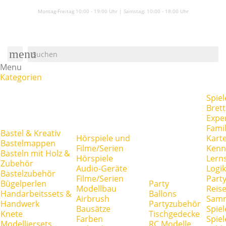
Montag-Freitag 10:00 - 19:00 Uhr | Samstag:
10:00 - 18:00 Uhr
menu
Menu
Kategorien
Spiel
Brett
Expe
Famil
Bastel & Kreativ
Hörspiele und
Kart
Bastelmappen
Filme/Serien
Kenn
Basteln mit Holz &
Hörspiele
Lerns
Zubehör
Audio-Geräte
Logik
Bastelzubehör
Filme/Serien
Party
Bügelperlen
Party
Modellbau
Reise
Handarbeitssets &
Ballons
Airbrush
Samm
Handwerk
Partyzubehör
Bausätze
Spiel
Knete
Tischgedecke
Farben
Spie
Modelliersets
RC Modelle