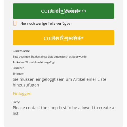
control_point
In den Warenkorb

Nur noch wenige Teile verfügbar
control_point
Zur Wunschliste
Glückwunsch!
Bitte beachten Sie, dass diese Liste automatisch erzeugt wurde
Artikel zur Wunschliste hinzugefügt
Schließen
Einloggen
Sie müssen eingeloggt sein um Artikel einer Liste
hinzuzufügen
Einloggen
Sorry!
Please contact the shop first to be allowed to create a
list