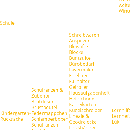
weit
Wint
Schule
Schreibwaren
Anspitzer
Bleistifte
Blöcke
Buntstifte
Bürobedarf
Fasermaler
Fineliner
Füllhalter
Gelroller
Schulranzen &
Hausaufgabenheft
Zubehör
Heftschoner
Brotdosen
Karteikarten
Brustbeutel
Kugelschreiber
Lernhilf
Kindergarten-
Federmäppchen
Lineale &
Lernhef
Rucksäcke
Schlamperboxen
Geodreiecke
Lük
Schulranzen
Linkshänder