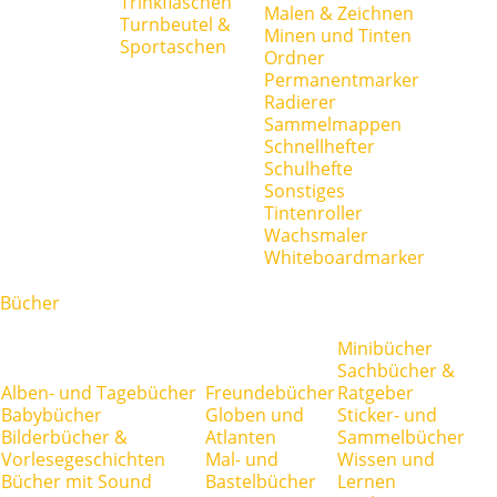
Trinkflaschen
Malen & Zeichnen
Turnbeutel &
Minen und Tinten
Sportaschen
Ordner
Permanentmarker
Radierer
Sammelmappen
Schnellhefter
Schulhefte
Sonstiges
Tintenroller
Wachsmaler
Whiteboardmarker
Bücher
Minibücher
Sachbücher &
Alben- und Tagebücher
Freundebücher
Ratgeber
Babybücher
Globen und
Sticker- und
Bilderbücher &
Atlanten
Sammelbücher
Vorlesegeschichten
Mal- und
Wissen und
Bücher mit Sound
Bastelbücher
Lernen