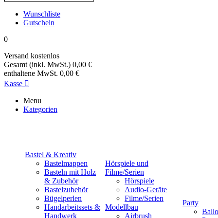
Wunschliste
Gutschein
0
Versand
kostenlos
Gesamt (inkl. MwSt.)
0,00 €
enthaltene MwSt.
0,00 €
Kasse

Menu
Kategorien
Bastel & Kreativ
Bastelmappen
Hörspiele und
Basteln mit Holz
Filme/Serien
& Zubehör
Hörspiele
Bastelzubehör
Audio-Geräte
Bügelperlen
Filme/Serien
Party
Handarbeitssets &
Modellbau
Ball
Handwerk
Airbrush