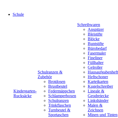
Schule
Schreibwaren
Anspitzer
Bleistifte
Blöcke
Buntstifte
Bürobedarf
Fasermaler
Fineliner
Füllhalter
Gelroller
Schulranzen &
Hausaufgabenheft
Zubehör
Heftschoner
Brotdosen
Karteikarten
Brustbeutel
Kugelschreiber
Kindergarten-
Federmäppchen
Lineale &
Rucksäcke
Schlamperboxen
Geodreiecke
Schulranzen
Linkshänder
Trinkflaschen
Malen &
Turnbeutel &
Zeichnen
Sportaschen
Minen und Tinten