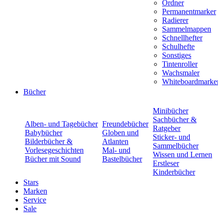
Ordner
Permanentmarker
Radierer
Sammelmappen
Schnellhefter
Schulhefte
Sonstiges
Tintenroller
Wachsmaler
Whiteboardmarke
Bücher
Minibücher
Sachbücher &
Alben- und Tagebücher
Freundebücher
Ratgeber
Babybücher
Globen und
Sticker- und
Bilderbücher &
Atlanten
Sammelbücher
Vorlesegeschichten
Mal- und
Wissen und Lernen
Bücher mit Sound
Bastelbücher
Erstleser
Kinderbücher
Stars
Marken
Service
Sale