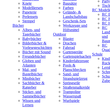
Part
Knete
Bausätze
Tisc
Modelliersets
Farben
RC Modell
Papeterie
Gelände- &
RC B
Perlensets
Landschaftsbau
RC F
Stempel
Geschenk-Sets
RC H
Bücher
Werkzeuge und
RC
Alben- und
Hilfsmittel
Land
Tagebücher
Outdoor
und
Babybücher
Blaster
Baum
Bilderbücher &
Drachen
RC
Vorlesegeschichten
Fahrrad
Quad
Bücher mit Sound
Gartengeräte
Schule
Freundebücher
Gartenspielsachen
Kind
Globen und
Kinderfahrzeuge
Ruck
Atlanten
Pools &
Lernh
Mal- und
Planschbecken
Schr
Bastelbücher
Sand- und
Schu
Minibücher
Strandspielzeug
Zube
Sachbücher &
Springseile
Ratgeber
Straßenmalkreide
Sticker- und
Trampoline
Sammelbücher
Wasserspaß
Wissen und
Wurfspiele
Lernen