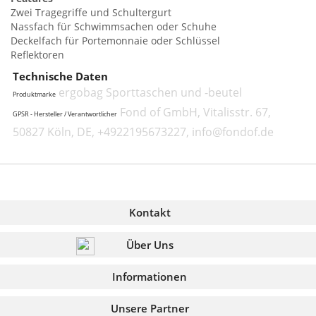
Zwei Tragegriffe und Schultergurt
Nassfach für Schwimmsachen oder Schuhe
Deckelfach für Portemonnaie oder Schlüssel
Reflektoren
Technische Daten
ergobag Sporttaschen und -beutel
Produktmarke
Fond of GmbH, Vitalisstr. 67,
GPSR - Hersteller / Verantwortlicher
50827 Köln, DE, +4922195673227, info@fondof.de
Kontakt
Über Uns
Informationen
Unsere Partner