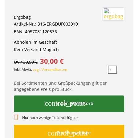
Ergobag
Artikel-Nr.: 316-ERGDUF0039Y0
EAN: 4057081120536
Abholen Im Geschäft
Kein Versand Möglich
30,00 €
UVP 39,99 €
inkl. MwSt.
zzgl. Versandkosten
Bei Sortimenten und Großpackungen gilt der
angegebene Preis pro Stück.
control_point
In den Warenkorb

Nur noch wenige Teile verfügbar
control_point
Zur Wunschliste