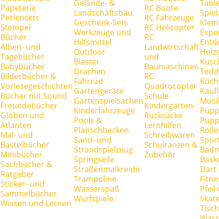
Gelände- &
Tabl
Papeterie
RC Boote
Landschaftsbau
Spie
Perlensets
RC Fahrzeuge
Geschenk-Sets
Klem
Stempel
RC Helicopter
Werkzeuge und
Expe
Bücher
RC
Hilfsmittel
Entd
Alben- und
Landwirtschaft
Outdoor
Holz
Tagebücher
und
Blaster
Kusc
Babybücher
Baumaschinen
Drachen
Tedd
Bilderbücher &
RC
Fahrrad
Küch
Vorlesegeschichten
Quadrocopter
Gartengeräte
Kauf
Bücher mit Sound
Schule
Gartenspielsachen
Musi
Freundebücher
Kindergarten-
Kinderfahrzeuge
Pupp
Globen und
Rucksäcke
Pools &
Pupp
Atlanten
Lernhilfen
Planschbecken
Rolle
Mal- und
Schreibwaren
Sand- und
Spor
Bastelbücher
Schulranzen &
Strandspielzeug
Badm
Minibücher
Zubehör
Springseile
Baske
Sachbücher &
Straßenmalkreide
Dart
Ratgeber
Trampoline
Fitne
Sticker- und
Wasserspaß
Pfei
Sammelbücher
Wurfspiele
Skate
Wissen und Lernen
Tisc
Wass