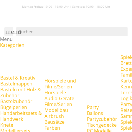
Montag-Freitag 10:00 - 19:00 Uhr | Samstag:
10:00 - 18:00 Uhr
menu
Menu
Kategorien
Spiel
Brett
Expe
Famil
Bastel & Kreativ
Hörspiele und
Kart
Bastelmappen
Filme/Serien
Kenn
Basteln mit Holz &
Hörspiele
Lerns
Zubehör
Audio-Geräte
Logik
Bastelzubehör
Filme/Serien
Party
Bügelperlen
Party
Modellbau
Reise
Handarbeitssets &
Ballons
Airbrush
Samm
Handwerk
Partyzubehör
Bausätze
Spiel
Knete
Tischgedecke
Farben
Spie
Modelliersets
RC Modelle