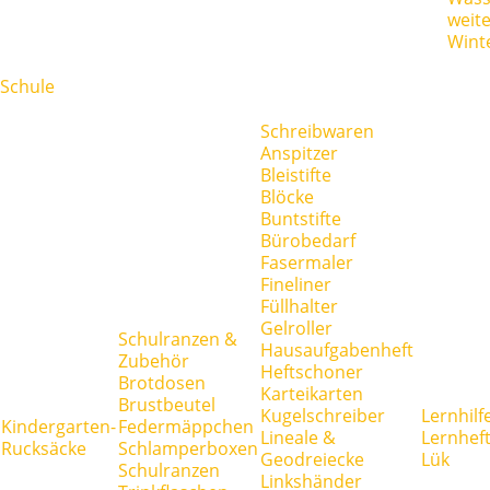
weit
Wint
Schule
Schreibwaren
Anspitzer
Bleistifte
Blöcke
Buntstifte
Bürobedarf
Fasermaler
Fineliner
Füllhalter
Gelroller
Schulranzen &
Hausaufgabenheft
Zubehör
Heftschoner
Brotdosen
Karteikarten
Brustbeutel
Kugelschreiber
Lernhilf
Kindergarten-
Federmäppchen
Lineale &
Lernhef
Rucksäcke
Schlamperboxen
Geodreiecke
Lük
Schulranzen
Linkshänder