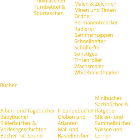
Trinkflaschen
Malen & Zeichnen
Turnbeutel &
Minen und Tinten
Sportaschen
Ordner
Permanentmarker
Radierer
Sammelmappen
Schnellhefter
Schulhefte
Sonstiges
Tintenroller
Wachsmaler
Whiteboardmarker
Bücher
Minibücher
Sachbücher &
Alben- und Tagebücher
Freundebücher
Ratgeber
Babybücher
Globen und
Sticker- und
Bilderbücher &
Atlanten
Sammelbücher
Vorlesegeschichten
Mal- und
Wissen und
Bücher mit Sound
Bastelbücher
Lernen