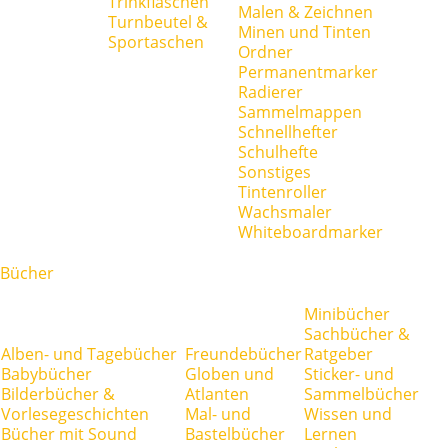
Trinkflaschen
Malen & Zeichnen
Turnbeutel &
Minen und Tinten
Sportaschen
Ordner
Permanentmarker
Radierer
Sammelmappen
Schnellhefter
Schulhefte
Sonstiges
Tintenroller
Wachsmaler
Whiteboardmarker
Bücher
Minibücher
Sachbücher &
Alben- und Tagebücher
Freundebücher
Ratgeber
Babybücher
Globen und
Sticker- und
Bilderbücher &
Atlanten
Sammelbücher
Vorlesegeschichten
Mal- und
Wissen und
Bücher mit Sound
Bastelbücher
Lernen