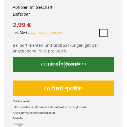
Abholen Im Geschäft
Lieferbar
2,99 €
inkl. MwSt.
zzgl. Versandkosten
Bei Sortimenten und Großpackungen gilt der
angegebene Preis pro Stück.
control_point
In den Warenkorb
control_point
Zur Wunschliste
Glückwunsch!
Bitte beachten Sie, dass diese Liste automatisch erzeugt wurde
Artikel zur Wunschliste hinzugefügt
Schließen
Einloggen