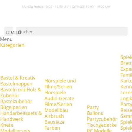
Montag-Freitag 10:00 - 19:00 Uhr | Samstag:
10:00 - 18:00 Uhr
menu
Menu
Kategorien
Spiel
Brett
Expe
Famil
Bastel & Kreativ
Hörspiele und
Kart
Bastelmappen
Filme/Serien
Kenn
Basteln mit Holz &
Hörspiele
Lerns
Zubehör
Audio-Geräte
Logik
Bastelzubehör
Filme/Serien
Party
Bügelperlen
Party
Modellbau
Reise
Handarbeitssets &
Ballons
Airbrush
Samm
Handwerk
Partyzubehör
Bausätze
Spiel
Knete
Tischgedecke
Farben
Spie
Modelliersets
RC Modelle