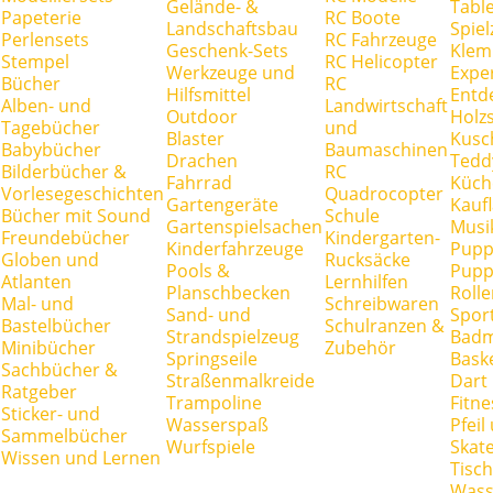
Gelände- &
Tabl
Papeterie
RC Boote
Landschaftsbau
Spie
Perlensets
RC Fahrzeuge
Geschenk-Sets
Klem
Stempel
RC Helicopter
Werkzeuge und
Expe
Bücher
RC
Hilfsmittel
Entd
Alben- und
Landwirtschaft
Outdoor
Holz
Tagebücher
und
Blaster
Kusc
Babybücher
Baumaschinen
Drachen
Tedd
Bilderbücher &
RC
Fahrrad
Küch
Vorlesegeschichten
Quadrocopter
Gartengeräte
Kauf
Bücher mit Sound
Schule
Gartenspielsachen
Musi
Freundebücher
Kindergarten-
Kinderfahrzeuge
Pupp
Globen und
Rucksäcke
Pools &
Pupp
Atlanten
Lernhilfen
Planschbecken
Rolle
Mal- und
Schreibwaren
Sand- und
Spor
Bastelbücher
Schulranzen &
Strandspielzeug
Badm
Minibücher
Zubehör
Springseile
Baske
Sachbücher &
Straßenmalkreide
Dart
Ratgeber
Trampoline
Fitne
Sticker- und
Wasserspaß
Pfei
Sammelbücher
Wurfspiele
Skate
Wissen und Lernen
Tisc
Wass