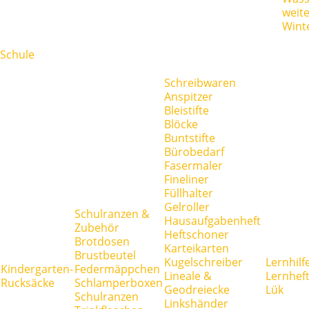
weit
Wint
Schule
Schreibwaren
Anspitzer
Bleistifte
Blöcke
Buntstifte
Bürobedarf
Fasermaler
Fineliner
Füllhalter
Gelroller
Schulranzen &
Hausaufgabenheft
Zubehör
Heftschoner
Brotdosen
Karteikarten
Brustbeutel
Kugelschreiber
Lernhilf
Kindergarten-
Federmäppchen
Lineale &
Lernhef
Rucksäcke
Schlamperboxen
Geodreiecke
Lük
Schulranzen
Linkshänder