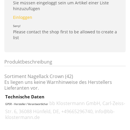
Sie müssen eingeloggt sein um Artikel einer Liste
hinzuzufügen
Einloggen
Sorry!
Please contact the shop first to be allowed to create a
list
Produktbeschreibung
Sortiment Nagellack Crown (42)
Es liegen uns keine Warnhinweise des Herstellers
Lieferanten vor.
Technische Daten
bb Klostermann GmbH, Carl-Zeiss-
GPSR - Hersteller / Verantwortlicher
Str. 6, 36088 Hünfeld, DE, +49665296740, info@bb-
klostermann.de