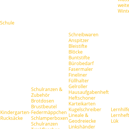
weit
Wint
Schule
Schreibwaren
Anspitzer
Bleistifte
Blöcke
Buntstifte
Bürobedarf
Fasermaler
Fineliner
Füllhalter
Gelroller
Schulranzen &
Hausaufgabenheft
Zubehör
Heftschoner
Brotdosen
Karteikarten
Brustbeutel
Kugelschreiber
Lernhilf
Kindergarten-
Federmäppchen
Lineale &
Lernhef
Rucksäcke
Schlamperboxen
Geodreiecke
Lük
Schulranzen
Linkshänder