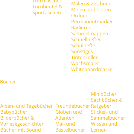
Trinkflaschen
Malen & Zeichnen
Turnbeutel &
Minen und Tinten
Sportaschen
Ordner
Permanentmarker
Radierer
Sammelmappen
Schnellhefter
Schulhefte
Sonstiges
Tintenroller
Wachsmaler
Whiteboardmarker
Bücher
Minibücher
Sachbücher &
Alben- und Tagebücher
Freundebücher
Ratgeber
Babybücher
Globen und
Sticker- und
Bilderbücher &
Atlanten
Sammelbücher
Vorlesegeschichten
Mal- und
Wissen und
Bücher mit Sound
Bastelbücher
Lernen