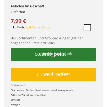
Abholen Im Geschäft
Lieferbar
7,99 €
inkl. MwSt.
zzgl. Versandkosten
Bei Sortimenten und Großpackungen gilt der
angegebene Preis pro Stück.
control_point
In den Warenkorb
control_point
Zur Wunschliste
Glückwunsch!
Bitte beachten Sie, dass diese Liste automatisch erzeugt wurde
Artikel zur Wunschliste hinzugefügt
Schließen
Einloggen