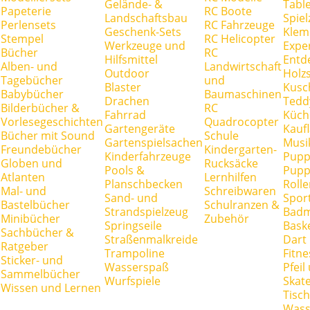
Gelände- &
Tabl
Papeterie
RC Boote
Landschaftsbau
Spie
Perlensets
RC Fahrzeuge
Geschenk-Sets
Klem
Stempel
RC Helicopter
Werkzeuge und
Expe
Bücher
RC
Hilfsmittel
Entd
Alben- und
Landwirtschaft
Outdoor
Holz
Tagebücher
und
Blaster
Kusc
Babybücher
Baumaschinen
Drachen
Tedd
Bilderbücher &
RC
Fahrrad
Küch
Vorlesegeschichten
Quadrocopter
Gartengeräte
Kauf
Bücher mit Sound
Schule
Gartenspielsachen
Musi
Freundebücher
Kindergarten-
Kinderfahrzeuge
Pupp
Globen und
Rucksäcke
Pools &
Pupp
Atlanten
Lernhilfen
Planschbecken
Rolle
Mal- und
Schreibwaren
Sand- und
Spor
Bastelbücher
Schulranzen &
Strandspielzeug
Badm
Minibücher
Zubehör
Springseile
Baske
Sachbücher &
Straßenmalkreide
Dart
Ratgeber
Trampoline
Fitne
Sticker- und
Wasserspaß
Pfei
Sammelbücher
Wurfspiele
Skate
Wissen und Lernen
Tisc
Wass