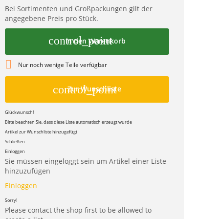
Bei Sortimenten und Großpackungen gilt der
angegebene Preis pro Stück.
control_point
In den Warenkorb

Nur noch wenige Teile verfügbar
control_point
Zur Wunschliste
Glückwunsch!
Bitte beachten Sie, dass diese Liste automatisch erzeugt wurde
Artikel zur Wunschliste hinzugefügt
Schließen
Einloggen
Sie müssen eingeloggt sein um Artikel einer Liste
hinzuzufügen
Einloggen
Sorry!
Please contact the shop first to be allowed to