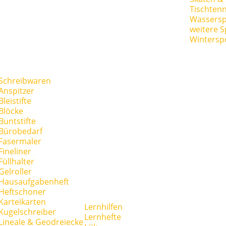
Tischtenn
Wassersp
weitere S
Wintersp
Schreibwaren
Anspitzer
Bleistifte
Blöcke
Buntstifte
Bürobedarf
Fasermaler
Fineliner
Füllhalter
Gelroller
Hausaufgabenheft
Heftschoner
Karteikarten
Lernhilfen
Kugelschreiber
Lernhefte
Lineale & Geodreiecke