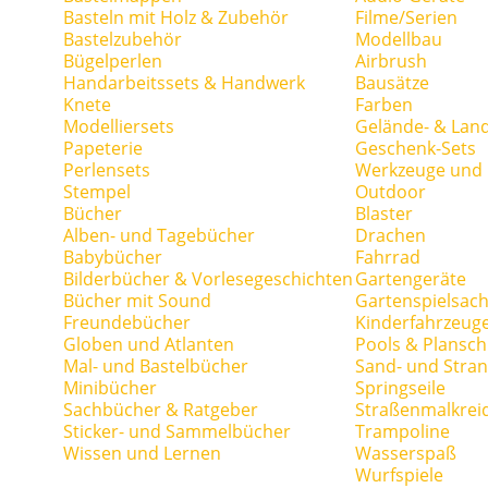
Basteln mit Holz & Zubehör
Filme/Serien
Bastelzubehör
Modellbau
Bügelperlen
Airbrush
Handarbeitssets & Handwerk
Bausätze
Knete
Farben
Modelliersets
Gelände- & Lan
Papeterie
Geschenk-Sets
Perlensets
Werkzeuge und H
Stempel
Outdoor
Bücher
Blaster
Alben- und Tagebücher
Drachen
Babybücher
Fahrrad
Bilderbücher & Vorlesegeschichten
Gartengeräte
Bücher mit Sound
Gartenspielsac
Freundebücher
Kinderfahrzeug
Globen und Atlanten
Pools & Plansc
Mal- und Bastelbücher
Sand- und Stran
Minibücher
Springseile
Sachbücher & Ratgeber
Straßenmalkrei
Sticker- und Sammelbücher
Trampoline
Wissen und Lernen
Wasserspaß
Wurfspiele