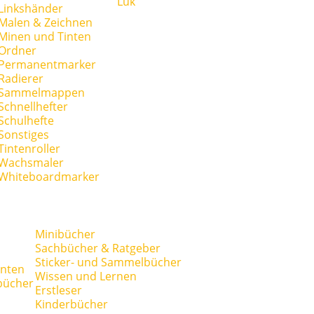
Lük
Linkshänder
Malen & Zeichnen
Minen und Tinten
Ordner
Permanentmarker
Radierer
Sammelmappen
Schnellhefter
Schulhefte
Sonstiges
Tintenroller
Wachsmaler
Whiteboardmarker
Minibücher
Sachbücher & Ratgeber
Sticker- und Sammelbücher
anten
Wissen und Lernen
bücher
Erstleser
Kinderbücher