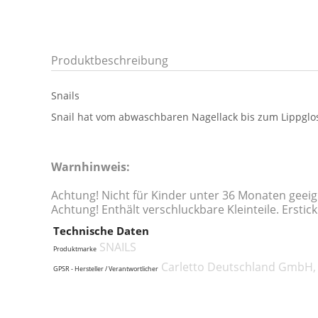
Produktbeschreibung
Snails
Snail hat vom abwaschbaren Nagellack bis zum Lippglos
Warnhinweis:
Achtung! Nicht für Kinder unter 36 Monaten geei
Achtung! Enthält verschluckbare Kleinteile. Erstic
Technische Daten
SNAILS
Produktmarke
Carletto Deutschland GmbH, 
GPSR - Hersteller / Verantwortlicher