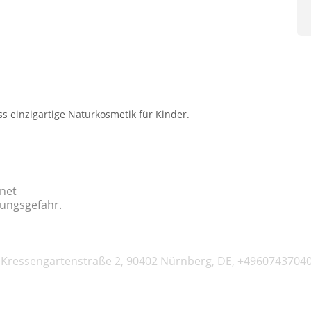
s einzigartige Naturkosmetik für Kinder.
gnet
kungsgefahr.
Kressengartenstraße 2, 90402 Nürnberg, DE, +49607437040