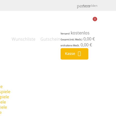
person
Anmelden
0
kostenlos
Versand
0,00 €
Wunschliste
Gutschein
Gesamt (inkl. MwSt.)
0,00 €
enthaltene MwSt.

Kasse
le
piele
piele
ele
iele
e