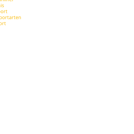
is
ort
portarten
ort