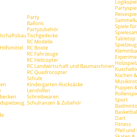
Logikspie
Partyspie
Reisespie
Party
Sammelk
Ballons
Spiele fü
Partyzubehör
Spielesa
dschaftsbau
Tischgedecke
Tabletop
RC Modelle
Spielzeug
ilfsmittel
RC Boote
Klemmba
RC Fahrzeuge
Experime
RC Helicopter
Holzspiel
RC Landwirtschaft und Baumaschinen
Kuschelti
RC Quadrocopter
Küchen &
Schule
Musikins
hen
Kindergarten-Rucksäcke
Puppen 
e
Lernhilfen
Rollenspi
hbecken
Schreibwaren
Sport
dspielzeug
Schulranzen & Zubehör
Badmint
Basketbal
de
Dart
Fitness
Pfeil und
Skaten & 