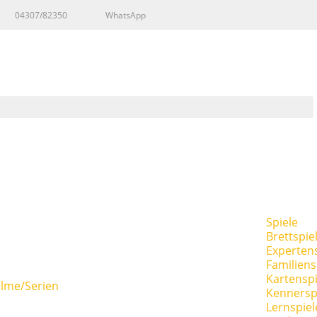
04307/82350
WhatsApp
Spiele
Brettspie
Expertens
Familiens
Kartenspi
ilme/Serien
Kennersp
Lernspiel