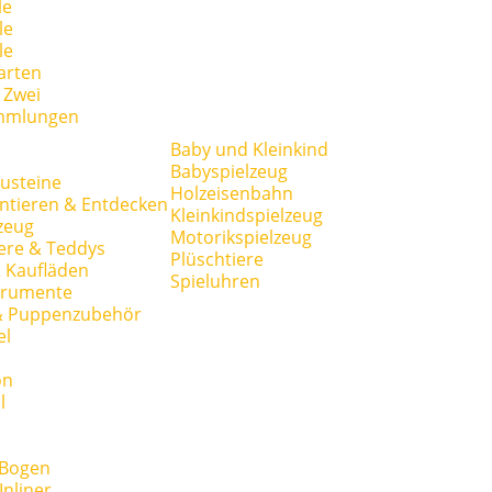
le
le
le
arten
r Zwei
mmlungen
Baby und Kleinkind
Babyspielzeug
usteine
Holzeisenbahn
ntieren & Entdecken
Kleinkindspielzeug
zeug
Motorikspielzeug
ere & Teddys
Plüschtiere
 Kaufläden
Spieluhren
trumente
& Puppenzubehör
el
on
l
 Bogen
Inliner