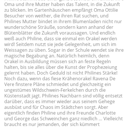
Oma und ihre Mutter haben das Talent, in die Zukunft
zu blicken. Im Gartenhäuschen empfängt Oma Ottilie
Besucher von weither, die ihren Rat suchen, und
Philines Mutter bindet in ihrem Blumenladen nicht nur
wunderschöne Sträuße, sondern kann anhand der
Blütenblätter die Zukunft voraussagen. Und endlich
weiß auch Philine, dass sie einmal ein Orakel werden
wird! Seitdem nutzt sie jede Gelegenheit, um sich im
Weissagen zu üben. Sogar in der Schule wendet sie ihre
magische Begabung an. Natürlich heimlich, denn
Orakel in Ausbildung müssen sich an feste Regeln
halten, bis sie alles über die Kunst der Prophezeiung
gelernt haben. Doch Geduld ist nicht Philines Stärke!
Noch dazu, wenn das fiese Krähenorakel Ravena De
Vere finstere Pläne schmiedet und gleichzeitig ein
ungestümes Wildschwein-Ferkelchen durch die
Küstenstadt jagt. Philines Nachbarn sind völlig entsetzt
darüber, dass es immer wieder aus seinem Gehege
ausbüxt und für Chaos im Städtchen sorgt. Aber
eigentlich finden Philine und ihre Freunde Charlotte
und George das Schweinchen ganz niedlich … Vielleicht
braucht es nur jemanden, der sich kümmert