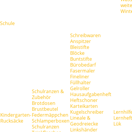
weit
Wint
Schule
Schreibwaren
Anspitzer
Bleistifte
Blöcke
Buntstifte
Bürobedarf
Fasermaler
Fineliner
Füllhalter
Gelroller
Schulranzen &
Hausaufgabenheft
Zubehör
Heftschoner
Brotdosen
Karteikarten
Brustbeutel
Kugelschreiber
Lernhilf
Kindergarten-
Federmäppchen
Lineale &
Lernhef
Rucksäcke
Schlamperboxen
Geodreiecke
Lük
Schulranzen
Linkshänder