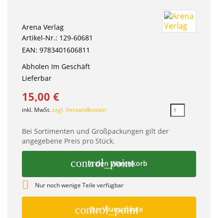
Arena Verlag
Artikel-Nr.: 129-60681
EAN: 9783401606811
Abholen Im Geschäft
Lieferbar
15,00 €
inkl. MwSt.
zzgl. Versandkosten
Bei Sortimenten und Großpackungen gilt der
angegebene Preis pro Stück.
control_point
In den Warenkorb

Nur noch wenige Teile verfügbar
control_point
Zur Wunschliste