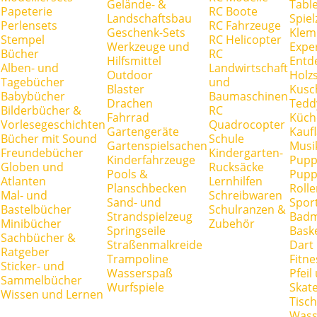
Gelände- &
Tabl
Papeterie
RC Boote
Landschaftsbau
Spie
Perlensets
RC Fahrzeuge
Geschenk-Sets
Klem
Stempel
RC Helicopter
Werkzeuge und
Expe
Bücher
RC
Hilfsmittel
Entd
Alben- und
Landwirtschaft
Outdoor
Holz
Tagebücher
und
Blaster
Kusc
Babybücher
Baumaschinen
Drachen
Tedd
Bilderbücher &
RC
Fahrrad
Küch
Vorlesegeschichten
Quadrocopter
Gartengeräte
Kauf
Bücher mit Sound
Schule
Gartenspielsachen
Musi
Freundebücher
Kindergarten-
Kinderfahrzeuge
Pupp
Globen und
Rucksäcke
Pools &
Pupp
Atlanten
Lernhilfen
Planschbecken
Rolle
Mal- und
Schreibwaren
Sand- und
Spor
Bastelbücher
Schulranzen &
Strandspielzeug
Badm
Minibücher
Zubehör
Springseile
Baske
Sachbücher &
Straßenmalkreide
Dart
Ratgeber
Trampoline
Fitne
Sticker- und
Wasserspaß
Pfei
Sammelbücher
Wurfspiele
Skate
Wissen und Lernen
Tisc
Wass