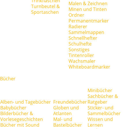
Trinkflaschen
Malen & Zeichnen
Turnbeutel &
Minen und Tinten
Sportaschen
Ordner
Permanentmarker
Radierer
Sammelmappen
Schnellhefter
Schulhefte
Sonstiges
Tintenroller
Wachsmaler
Whiteboardmarker
Bücher
Minibücher
Sachbücher &
Alben- und Tagebücher
Freundebücher
Ratgeber
Babybücher
Globen und
Sticker- und
Bilderbücher &
Atlanten
Sammelbücher
Vorlesegeschichten
Mal- und
Wissen und
Bücher mit Sound
Bastelbücher
Lernen