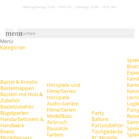
Montag-Freitag 10:00 - 19:00 Uhr | Samstag:
10:00 - 18:00 Uhr
menu
Menu
Kategorien
Spiel
Brett
Expe
Famil
Bastel & Kreativ
Hörspiele und
Kart
Bastelmappen
Filme/Serien
Kenn
Basteln mit Holz &
Hörspiele
Lerns
Zubehör
Audio-Geräte
Logik
Bastelzubehör
Filme/Serien
Party
Bügelperlen
Party
Modellbau
Reise
Handarbeitssets &
Ballons
Airbrush
Samm
Handwerk
Partyzubehör
Bausätze
Spiel
Knete
Tischgedecke
Farben
Spie
Modelliersets
RC Modelle