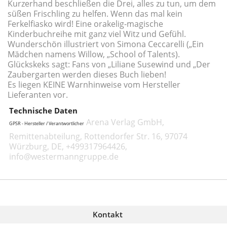
Kurzerhand beschließen die Drei, alles zu tun, um dem
süßen Frischling zu helfen. Wenn das mal kein
Ferkelfiasko wird! Eine orakelig-magische
Kinderbuchreihe mit ganz viel Witz und Gefühl.
Wunderschön illustriert von Simona Ceccarelli („Ein
Mädchen namens Willow, „School of Talents).
Glückskeks sagt: Fans von „Liliane Susewind und „Der
Zaubergarten werden dieses Buch lieben!
Es liegen KEINE Warnhinweise vom Hersteller
Lieferanten vor.
Technische Daten
Arena Verlag GmbH,
GPSR - Hersteller / Verantwortlicher
Remittenabteilung, Rottendorfer Str. 16, 97074
Würzburg, DE, +499317964426,
info@westermanngruppe.de
Kontakt