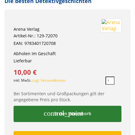
Die besten Detektivgeschichten
Arena Verlag
Artikel-Nr.: 129-72070
EAN: 9783401720708
Abholen Im Geschäft
Lieferbar
10,00 €
inkl. MwSt.
zzgl. Versandkosten
Bei Sortimenten und Großpackungen gilt der
angegebene Preis pro Stück.
control_point
In den Warenkorb