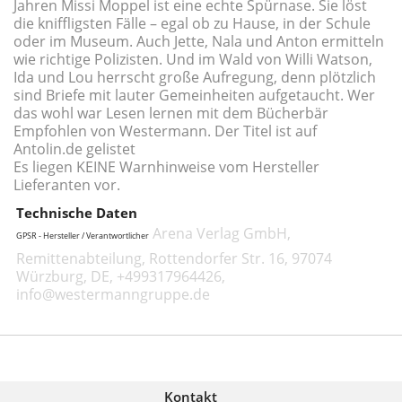
Jahren Missi Moppel ist eine echte Spürnase. Sie löst
die kniffligsten Fälle – egal ob zu Hause, in der Schule
oder im Museum. Auch Jette, Nala und Anton ermitteln
wie richtige Polizisten. Und im Wald von Willi Watson,
Ida und Lou herrscht große Aufregung, denn plötzlich
sind Briefe mit lauter Gemeinheiten aufgetaucht. Wer
das wohl war Lesen lernen mit dem Bücherbär
Empfohlen von Westermann. Der Titel ist auf
Antolin.de gelistet
Es liegen KEINE Warnhinweise vom Hersteller
Lieferanten vor.
Technische Daten
Arena Verlag GmbH,
GPSR - Hersteller / Verantwortlicher
Remittenabteilung, Rottendorfer Str. 16, 97074
Würzburg, DE, +499317964426,
info@westermanngruppe.de
Kontakt