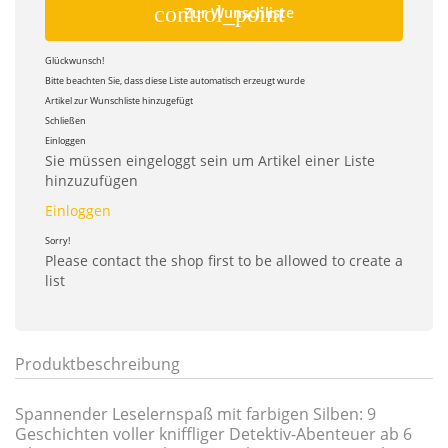
control_point
Zur Wunschliste
Glückwunsch!
Bitte beachten Sie, dass diese Liste automatisch erzeugt wurde
Artikel zur Wunschliste hinzugefügt
Schließen
Einloggen
Sie müssen eingeloggt sein um Artikel einer Liste
hinzuzufügen
Einloggen
Sorry!
Please contact the shop first to be allowed to create a
list
Produktbeschreibung
Spannender Leselernspaß mit farbigen Silben: 9
Geschichten voller kniffliger Detektiv-Abenteuer ab 6