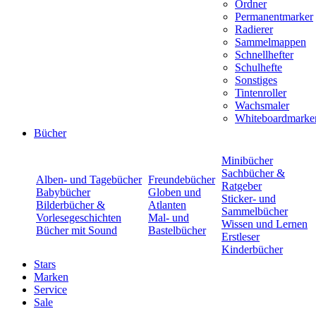
Ordner
Permanentmarker
Radierer
Sammelmappen
Schnellhefter
Schulhefte
Sonstiges
Tintenroller
Wachsmaler
Whiteboardmarke
Bücher
Minibücher
Sachbücher &
Alben- und Tagebücher
Freundebücher
Ratgeber
Babybücher
Globen und
Sticker- und
Bilderbücher &
Atlanten
Sammelbücher
Vorlesegeschichten
Mal- und
Wissen und Lernen
Bücher mit Sound
Bastelbücher
Erstleser
Kinderbücher
Stars
Marken
Service
Sale