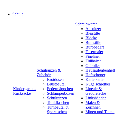
Schule
Schreibwaren
Anspitzer
Bleistifte
Blöcke
Buntstifte
Bürobedarf
Fasermaler
Fineliner
Füllhalter
Gelroller
Schulranzen &
Hausaufgabenheft
Zubehör
Heftschoner
Brotdosen
Karteikarten
Brustbeutel
Kugelschreiber
Kindergarten-
Federmäppchen
Lineale &
Rucksäcke
Schlamperboxen
Geodreiecke
Schulranzen
Linkshänder
Trinkflaschen
Malen &
Turnbeutel &
Zeichnen
Sportaschen
Minen und Tinten