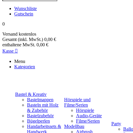
Wunschliste
Gutschein
0
Versand
kostenlos
Gesamt (inkl. MwSt.)
0,00 €
enthaltene MwSt.
0,00 €
Kasse

Menu
Kategorien
Bastel & Kreativ
Bastelmappen
Hörspiele und
Basteln mit Holz
Filme/Serien
& Zubehör
Hörspiele
Bastelzubehör
Audio-Geräte
Bügelperlen
Filme/Serien
Party
Handarbeitssets &
Modellbau
Ball
Handwerk
Airbrush