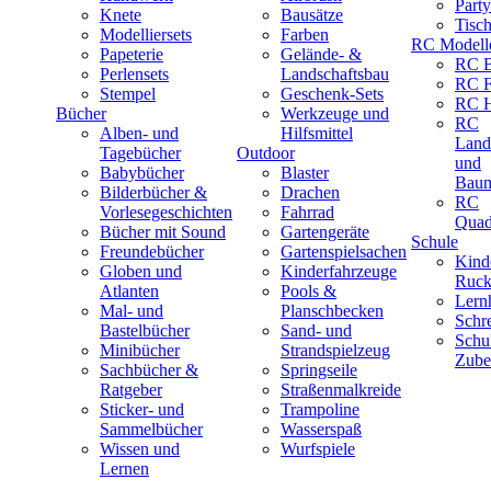
Part
Knete
Bausätze
Tisc
Modelliersets
Farben
RC Modell
Papeterie
Gelände- &
RC B
Perlensets
Landschaftsbau
RC F
Stempel
Geschenk-Sets
RC H
Bücher
Werkzeuge und
RC
Alben- und
Hilfsmittel
Land
Tagebücher
Outdoor
und
Babybücher
Blaster
Baum
Bilderbücher &
Drachen
RC
Vorlesegeschichten
Fahrrad
Quad
Bücher mit Sound
Gartengeräte
Schule
Freundebücher
Gartenspielsachen
Kind
Globen und
Kinderfahrzeuge
Ruck
Atlanten
Pools &
Lernh
Mal- und
Planschbecken
Schr
Bastelbücher
Sand- und
Schu
Minibücher
Strandspielzeug
Zube
Sachbücher &
Springseile
Ratgeber
Straßenmalkreide
Sticker- und
Trampoline
Sammelbücher
Wasserspaß
Wissen und
Wurfspiele
Lernen