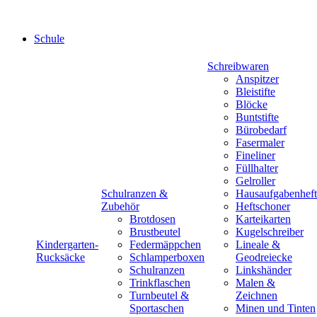
Schule
Schreibwaren
Anspitzer
Bleistifte
Blöcke
Buntstifte
Bürobedarf
Fasermaler
Fineliner
Füllhalter
Gelroller
Schulranzen &
Hausaufgabenheft
Zubehör
Heftschoner
Brotdosen
Karteikarten
Brustbeutel
Kugelschreiber
Kindergarten-
Federmäppchen
Lineale &
Rucksäcke
Schlamperboxen
Geodreiecke
Schulranzen
Linkshänder
Trinkflaschen
Malen &
Turnbeutel &
Zeichnen
Sportaschen
Minen und Tinten