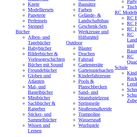
Part
Knete
Bausätze
Tisc
Modelliersets
Farben
RC Modell
Papeterie
Gelände- &
RC B
Perlensets
Landschaftsbau
RC F
Stempel
Geschenk-Sets
RC H
Bücher
Werkzeuge und
RC
Alben- und
Hilfsmittel
Land
Tagebücher
Outdoor
und
Babybücher
Blaster
Baum
Bilderbücher &
Drachen
RC
Vorlesegeschichten
Fahrrad
Quad
Bücher mit Sound
Gartengeräte
Schule
Freundebücher
Gartenspielsachen
Kind
Globen und
Kinderfahrzeuge
Ruck
Atlanten
Pools &
Lernh
Mal- und
Planschbecken
Schr
Bastelbücher
Sand- und
Schu
Minibücher
Strandspielzeug
Zube
Sachbücher &
Springseile
Ratgeber
Straßenmalkreide
Sticker- und
Trampoline
Sammelbücher
Wasserspaß
Wissen und
Wurfspiele
Lernen