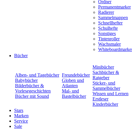
Ordner
Permanentmarker
Radierer
Sammelmappen
Schnellhefter
Schulhefte
Sonstiges
Tintenroller
Wachsmaler
Whiteboardmarke
Bücher
Minibücher
Sachbücher &
Alben- und Tagebücher
Freundebücher
Ratgeber
Babybücher
Globen und
Sticker- und
Bilderbücher &
Atlanten
Sammelbücher
Vorlesegeschichten
Mal- und
Wissen und Lernen
Bücher mit Sound
Bastelbücher
Erstleser
Kinderbücher
Stars
Marken
Service
Sale