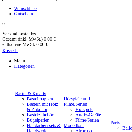
Wunschliste
Gutschein
0
Versand
kostenlos
Gesamt (inkl. MwSt.)
0,00 €
enthaltene MwSt.
0,00 €
Kasse

Menu
Kategorien
Bastel & Kreativ
Bastelmappen
Hörspiele und
Basteln mit Holz
Filme/Serien
& Zubehör
Hörspiele
Bastelzubehör
Audio-Geräte
Bügelperlen
Filme/Serien
Party
Handarbeitssets &
Modellbau
Ball
Handwerk
Airbrush