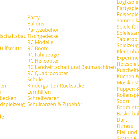
Logikspie
Partyspie
Reisespie
Party
Sammelk
Ballons
Spiele fü
Partyzubehör
Spielesa
dschaftsbau
Tischgedecke
Tabletop
RC Modelle
Spielzeug
ilfsmittel
RC Boote
Klemmba
RC Fahrzeuge
Experime
RC Helicopter
Holzspiel
RC Landwirtschaft und Baumaschinen
Kuschelti
RC Quadrocopter
Küchen &
Schule
Musikins
hen
Kindergarten-Rucksäcke
Puppen 
e
Lernhilfen
Rollenspi
hbecken
Schreibwaren
Sport
dspielzeug
Schulranzen & Zubehör
Badmint
Basketbal
de
Dart
Fitness
Pfeil und
Skaten & 