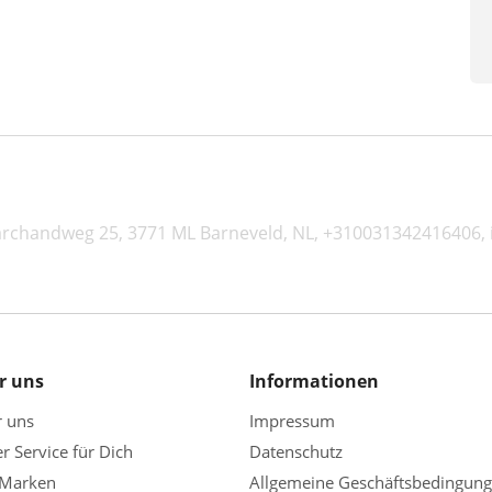
Marchandweg 25, 3771 ML Barneveld, NL, +310031342416406,
r uns
Informationen
r uns
Impressum
r Service für Dich
Datenschutz
 Marken
Allgemeine Geschäftsbedingun