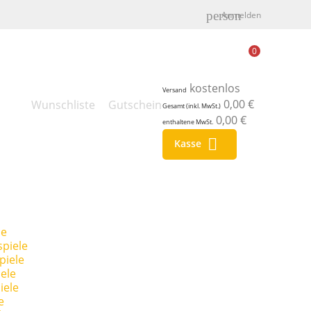
person
Anmelden
0
kostenlos
Versand
0,00 €
Wunschliste
Gutschein
Gesamt (inkl. MwSt.)
0,00 €
enthaltene MwSt.

Kasse
le
piele
piele
ele
iele
e