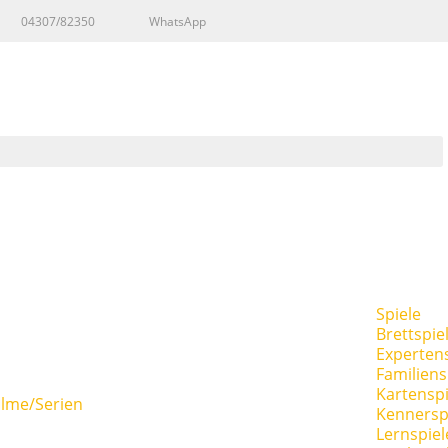
04307/82350
WhatsApp
Spiele
Brettspie
Expertens
Familiens
Kartenspi
ilme/Serien
Kennersp
Lernspiel