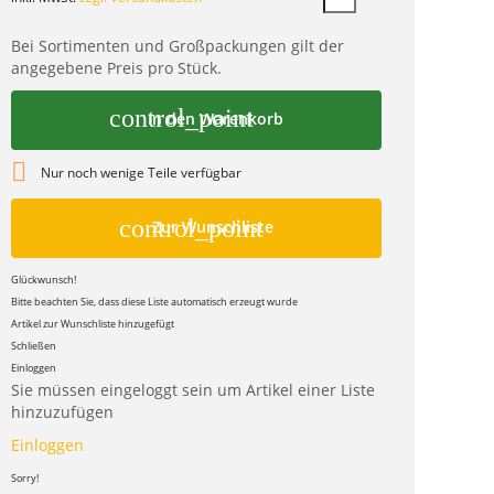
Bei Sortimenten und Großpackungen gilt der
angegebene Preis pro Stück.
control_point
In den Warenkorb

Nur noch wenige Teile verfügbar
control_point
Zur Wunschliste
Glückwunsch!
Bitte beachten Sie, dass diese Liste automatisch erzeugt wurde
Artikel zur Wunschliste hinzugefügt
Schließen
Einloggen
Sie müssen eingeloggt sein um Artikel einer Liste
hinzuzufügen
Einloggen
Sorry!