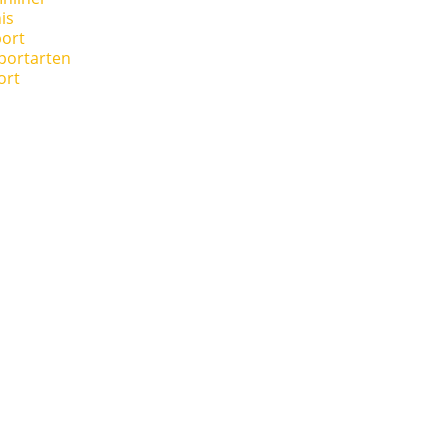
is
ort
portarten
ort