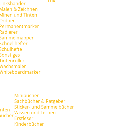
Lük
Linkshänder
Malen & Zeichnen
Minen und Tinten
Ordner
Permanentmarker
Radierer
Sammelmappen
Schnellhefter
Schulhefte
Sonstiges
Tintenroller
Wachsmaler
Whiteboardmarker
Minibücher
Sachbücher & Ratgeber
Sticker- und Sammelbücher
anten
Wissen und Lernen
bücher
Erstleser
Kinderbücher