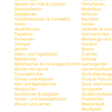
Basteln mit Holz & Zubehör
Filme/Serien
Bastelzubehör
Modellbau
Bügelperlen
Airbrush
Handarbeitssets & Handwerk
Bausätze
Knete
Farben
Modelliersets
Gelände- & Lan
Papeterie
Geschenk-Sets
Perlensets
Werkzeuge und H
Stempel
Outdoor
Bücher
Blaster
Alben- und Tagebücher
Drachen
Babybücher
Fahrrad
Bilderbücher & Vorlesegeschichten
Gartengeräte
Bücher mit Sound
Gartenspielsac
Freundebücher
Kinderfahrzeug
Globen und Atlanten
Pools & Plansc
Mal- und Bastelbücher
Sand- und Stran
Minibücher
Springseile
Sachbücher & Ratgeber
Straßenmalkrei
Sticker- und Sammelbücher
Trampoline
Wissen und Lernen
Wasserspaß
Wurfspiele