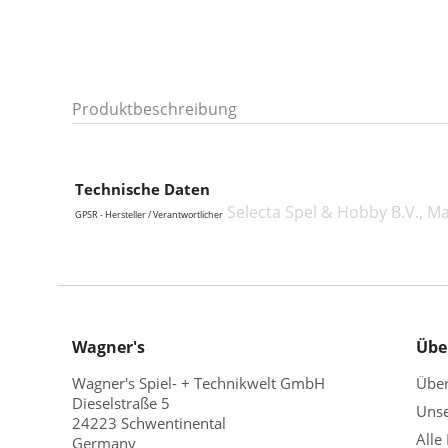
Produktbeschreibung
Technische Daten
Selecta Spel & Hobby B.V., 
GPSR - Hersteller / Verantwortlicher
Wagner's
Übe
Wagner's Spiel- + Technikwelt GmbH
Übe
Dieselstraße 5
Unse
24223 Schwentinental
Alle
Germany