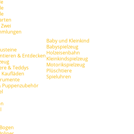
le
le
le
arten
r Zwei
mmlungen
Baby und Kleinkind
Babyspielzeug
usteine
Holzeisenbahn
ntieren & Entdecken
Kleinkindspielzeug
zeug
Motorikspielzeug
ere & Teddys
Plüschtiere
 Kaufläden
Spieluhren
trumente
& Puppenzubehör
el
on
l
 Bogen
Inliner