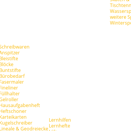
Tischtenn
Wassersp
weitere S
Wintersp
Schreibwaren
Anspitzer
Bleistifte
Blöcke
Buntstifte
Bürobedarf
Fasermaler
Fineliner
Füllhalter
Gelroller
Hausaufgabenheft
Heftschoner
Karteikarten
Lernhilfen
Kugelschreiber
Lernhefte
Lineale & Geodreiecke