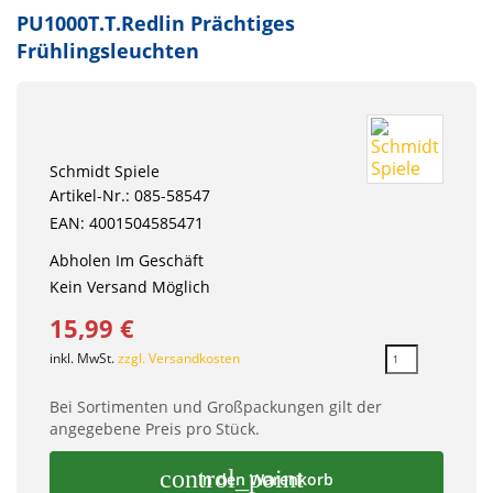
PU1000T.T.Redlin Prächtiges
Frühlingsleuchten
Schmidt Spiele
Artikel-Nr.: 085-58547
EAN: 4001504585471
Abholen Im Geschäft
Kein Versand Möglich
15,99 €
inkl. MwSt.
zzgl. Versandkosten
Bei Sortimenten und Großpackungen gilt der
angegebene Preis pro Stück.
control_point
In den Warenkorb