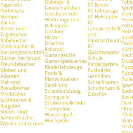
Gelände- &
Tabl
Papeterie
RC Boote
Landschaftsbau
Spie
Perlensets
RC Fahrzeuge
Geschenk-Sets
Klem
Stempel
RC Helicopter
Werkzeuge und
Expe
Bücher
RC
Hilfsmittel
Entd
Alben- und
Landwirtschaft
Outdoor
Holz
Tagebücher
und
Blaster
Kusc
Babybücher
Baumaschinen
Drachen
Tedd
Bilderbücher &
RC
Fahrrad
Küch
Vorlesegeschichten
Quadrocopter
Gartengeräte
Kauf
Bücher mit Sound
Schule
Gartenspielsachen
Musi
Freundebücher
Kindergarten-
Kinderfahrzeuge
Pupp
Globen und
Rucksäcke
Pools &
Pupp
Atlanten
Lernhilfen
Planschbecken
Rolle
Mal- und
Schreibwaren
Sand- und
Spor
Bastelbücher
Schulranzen &
Strandspielzeug
Badm
Minibücher
Zubehör
Springseile
Baske
Sachbücher &
Straßenmalkreide
Dart
Ratgeber
Trampoline
Fitne
Sticker- und
Wasserspaß
Pfei
Sammelbücher
Wurfspiele
Skate
Wissen und Lernen
Tisc
Wass