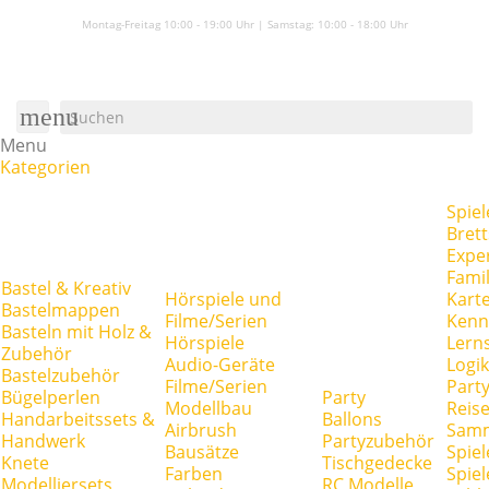
Montag-Freitag 10:00 - 19:00 Uhr | Samstag:
10:00 - 18:00 Uhr
menu
Menu
Kategorien
Spiel
Brett
Expe
Famil
Bastel & Kreativ
Hörspiele und
Kart
Bastelmappen
Filme/Serien
Kenn
Basteln mit Holz &
Hörspiele
Lerns
Zubehör
Audio-Geräte
Logik
Bastelzubehör
Filme/Serien
Party
Bügelperlen
Party
Modellbau
Reise
Handarbeitssets &
Ballons
Airbrush
Samm
Handwerk
Partyzubehör
Bausätze
Spiel
Knete
Tischgedecke
Farben
Spie
Modelliersets
RC Modelle