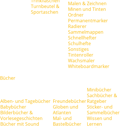
Trinkflaschen
Malen & Zeichnen
Turnbeutel &
Minen und Tinten
Sportaschen
Ordner
Permanentmarker
Radierer
Sammelmappen
Schnellhefter
Schulhefte
Sonstiges
Tintenroller
Wachsmaler
Whiteboardmarker
Bücher
Minibücher
Sachbücher &
Alben- und Tagebücher
Freundebücher
Ratgeber
Babybücher
Globen und
Sticker- und
Bilderbücher &
Atlanten
Sammelbücher
Vorlesegeschichten
Mal- und
Wissen und
Bücher mit Sound
Bastelbücher
Lernen