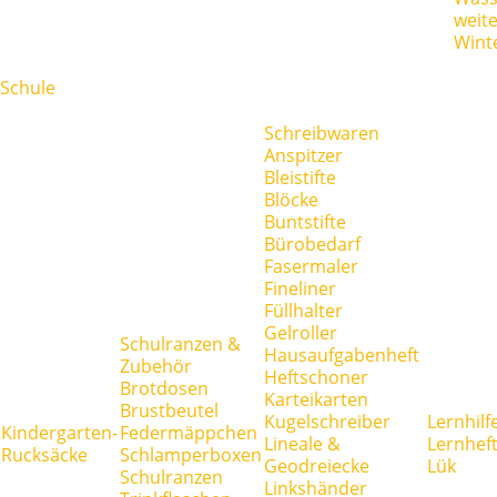
weit
Wint
Schule
Schreibwaren
Anspitzer
Bleistifte
Blöcke
Buntstifte
Bürobedarf
Fasermaler
Fineliner
Füllhalter
Gelroller
Schulranzen &
Hausaufgabenheft
Zubehör
Heftschoner
Brotdosen
Karteikarten
Brustbeutel
Kugelschreiber
Lernhilf
Kindergarten-
Federmäppchen
Lineale &
Lernhef
Rucksäcke
Schlamperboxen
Geodreiecke
Lük
Schulranzen
Linkshänder