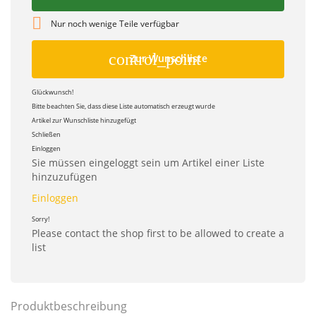

Nur noch wenige Teile verfügbar
control_point
Zur Wunschliste
Glückwunsch!
Bitte beachten Sie, dass diese Liste automatisch erzeugt wurde
Artikel zur Wunschliste hinzugefügt
Schließen
Einloggen
Sie müssen eingeloggt sein um Artikel einer Liste
hinzuzufügen
Einloggen
Sorry!
Please contact the shop first to be allowed to create a
list
Produktbeschreibung