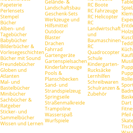
Gelände- &
Tabl
Papeterie
RC Boote
Landschaftsbau
Spie
Perlensets
RC Fahrzeuge
Geschenk-Sets
Klem
Stempel
RC Helicopter
Werkzeuge und
Expe
Bücher
RC
Hilfsmittel
Entd
Alben- und
Landwirtschaft
Outdoor
Holz
Tagebücher
und
Blaster
Kusc
Babybücher
Baumaschinen
Drachen
Tedd
Bilderbücher &
RC
Fahrrad
Küch
Vorlesegeschichten
Quadrocopter
Gartengeräte
Kauf
Bücher mit Sound
Schule
Gartenspielsachen
Musi
Freundebücher
Kindergarten-
Kinderfahrzeuge
Pupp
Globen und
Rucksäcke
Pools &
Pupp
Atlanten
Lernhilfen
Planschbecken
Rolle
Mal- und
Schreibwaren
Sand- und
Spor
Bastelbücher
Schulranzen &
Strandspielzeug
Badm
Minibücher
Zubehör
Springseile
Baske
Sachbücher &
Straßenmalkreide
Dart
Ratgeber
Trampoline
Fitne
Sticker- und
Wasserspaß
Pfei
Sammelbücher
Wurfspiele
Skate
Wissen und Lernen
Tisc
Wass