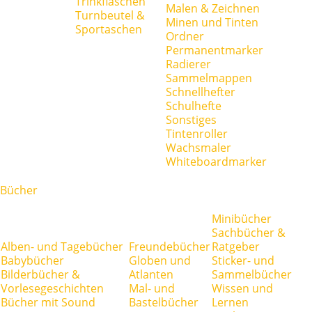
Trinkflaschen
Malen & Zeichnen
Turnbeutel &
Minen und Tinten
Sportaschen
Ordner
Permanentmarker
Radierer
Sammelmappen
Schnellhefter
Schulhefte
Sonstiges
Tintenroller
Wachsmaler
Whiteboardmarker
Bücher
Minibücher
Sachbücher &
Alben- und Tagebücher
Freundebücher
Ratgeber
Babybücher
Globen und
Sticker- und
Bilderbücher &
Atlanten
Sammelbücher
Vorlesegeschichten
Mal- und
Wissen und
Bücher mit Sound
Bastelbücher
Lernen