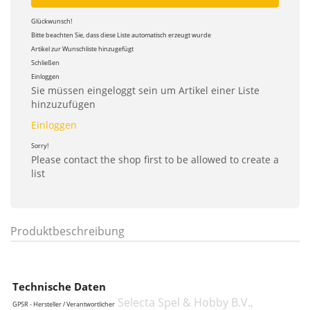
Glückwunsch!
Bitte beachten Sie, dass diese Liste automatisch erzeugt wurde
Artikel zur Wunschliste hinzugefügt
Schließen
Einloggen
Sie müssen eingeloggt sein um Artikel einer Liste
hinzuzufügen
Einloggen
Sorry!
Please contact the shop first to be allowed to create a
list
Produktbeschreibung
Technische Daten
Selecta Spel & Hobby B.V.,
GPSR - Hersteller / Verantwortlicher