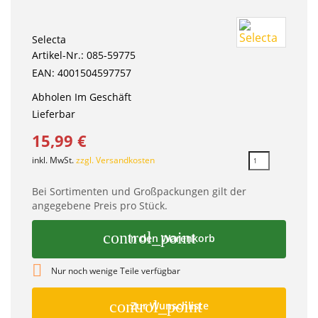
Selecta
Artikel-Nr.: 085-59775
EAN: 4001504597757
Abholen Im Geschäft
Lieferbar
15,99 €
inkl. MwSt.
zzgl. Versandkosten
Bei Sortimenten und Großpackungen gilt der
angegebene Preis pro Stück.
control_point
In den Warenkorb

Nur noch wenige Teile verfügbar
control_point
Zur Wunschliste