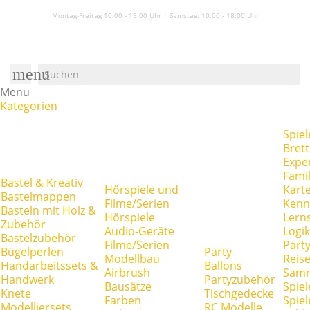
Montag-Freitag 10:00 - 19:00 Uhr | Samstag:
10:00 - 18:00 Uhr
menu
Menu
Kategorien
Spiel
Brett
Expe
Famil
Bastel & Kreativ
Hörspiele und
Kart
Bastelmappen
Filme/Serien
Kenn
Basteln mit Holz &
Hörspiele
Lerns
Zubehör
Audio-Geräte
Logik
Bastelzubehör
Filme/Serien
Party
Bügelperlen
Party
Modellbau
Reise
Handarbeitssets &
Ballons
Airbrush
Samm
Handwerk
Partyzubehör
Bausätze
Spiel
Knete
Tischgedecke
Farben
Spie
Modelliersets
RC Modelle