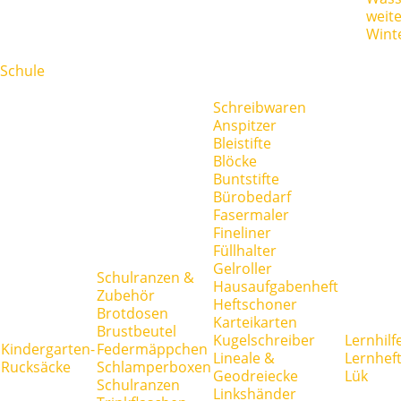
weit
Wint
Schule
Schreibwaren
Anspitzer
Bleistifte
Blöcke
Buntstifte
Bürobedarf
Fasermaler
Fineliner
Füllhalter
Gelroller
Schulranzen &
Hausaufgabenheft
Zubehör
Heftschoner
Brotdosen
Karteikarten
Brustbeutel
Kugelschreiber
Lernhilf
Kindergarten-
Federmäppchen
Lineale &
Lernhef
Rucksäcke
Schlamperboxen
Geodreiecke
Lük
Schulranzen
Linkshänder