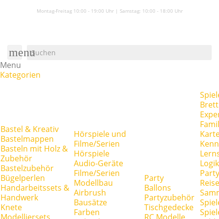
Montag-Freitag 10:00 - 19:00 Uhr | Samstag:
10:00 - 18:00 Uhr
menu
Menu
Kategorien
Spiel
Brett
Expe
Famil
Bastel & Kreativ
Hörspiele und
Kart
Bastelmappen
Filme/Serien
Kenn
Basteln mit Holz &
Hörspiele
Lerns
Zubehör
Audio-Geräte
Logik
Bastelzubehör
Filme/Serien
Party
Bügelperlen
Party
Modellbau
Reise
Handarbeitssets &
Ballons
Airbrush
Samm
Handwerk
Partyzubehör
Bausätze
Spiel
Knete
Tischgedecke
Farben
Spie
Modelliersets
RC Modelle