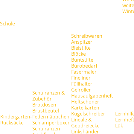
weit
Wint
Schule
Schreibwaren
Anspitzer
Bleistifte
Blöcke
Buntstifte
Bürobedarf
Fasermaler
Fineliner
Füllhalter
Gelroller
Schulranzen &
Hausaufgabenheft
Zubehör
Heftschoner
Brotdosen
Karteikarten
Brustbeutel
Kugelschreiber
Lernhilf
Kindergarten-
Federmäppchen
Lineale &
Lernhef
Rucksäcke
Schlamperboxen
Geodreiecke
Lük
Schulranzen
Linkshänder