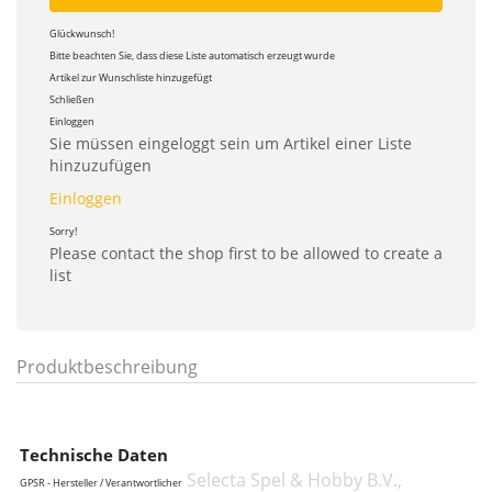
Glückwunsch!
Bitte beachten Sie, dass diese Liste automatisch erzeugt wurde
Artikel zur Wunschliste hinzugefügt
Schließen
Einloggen
Sie müssen eingeloggt sein um Artikel einer Liste
hinzuzufügen
Einloggen
Sorry!
Please contact the shop first to be allowed to create a
list
Produktbeschreibung
Technische Daten
Selecta Spel & Hobby B.V.,
GPSR - Hersteller / Verantwortlicher