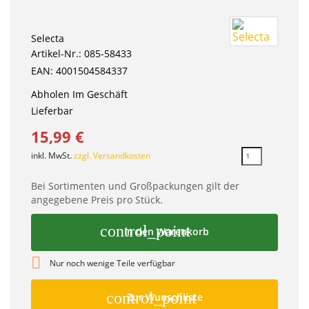
Selecta
Artikel-Nr.: 085-58433
EAN: 4001504584337
Abholen Im Geschäft
Lieferbar
15,99 €
inkl. MwSt.
zzgl. Versandkosten
Bei Sortimenten und Großpackungen gilt der
angegebene Preis pro Stück.
control_point
In den Warenkorb

Nur noch wenige Teile verfügbar
control_point
Zur Wunschliste