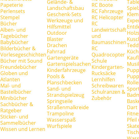
Gelände- &
Tabl
Papeterie
RC Boote
Landschaftsbau
Spie
Perlensets
RC Fahrzeuge
Geschenk-Sets
Klem
Stempel
RC Helicopter
Werkzeuge und
Expe
Bücher
RC
Hilfsmittel
Entd
Alben- und
Landwirtschaft
Outdoor
Holz
Tagebücher
und
Blaster
Kusc
Babybücher
Baumaschinen
Drachen
Tedd
Bilderbücher &
RC
Fahrrad
Küch
Vorlesegeschichten
Quadrocopter
Gartengeräte
Kauf
Bücher mit Sound
Schule
Gartenspielsachen
Musi
Freundebücher
Kindergarten-
Kinderfahrzeuge
Pupp
Globen und
Rucksäcke
Pools &
Pupp
Atlanten
Lernhilfen
Planschbecken
Rolle
Mal- und
Schreibwaren
Sand- und
Spor
Bastelbücher
Schulranzen &
Strandspielzeug
Badm
Minibücher
Zubehör
Springseile
Baske
Sachbücher &
Straßenmalkreide
Dart
Ratgeber
Trampoline
Fitne
Sticker- und
Wasserspaß
Pfei
Sammelbücher
Wurfspiele
Skate
Wissen und Lernen
Tisc
Wass