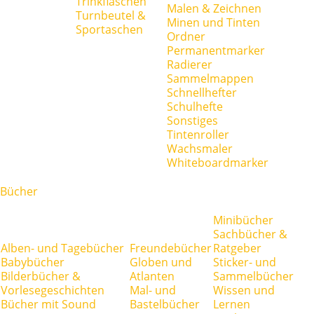
Trinkflaschen
Malen & Zeichnen
Turnbeutel &
Minen und Tinten
Sportaschen
Ordner
Permanentmarker
Radierer
Sammelmappen
Schnellhefter
Schulhefte
Sonstiges
Tintenroller
Wachsmaler
Whiteboardmarker
Bücher
Minibücher
Sachbücher &
Alben- und Tagebücher
Freundebücher
Ratgeber
Babybücher
Globen und
Sticker- und
Bilderbücher &
Atlanten
Sammelbücher
Vorlesegeschichten
Mal- und
Wissen und
Bücher mit Sound
Bastelbücher
Lernen