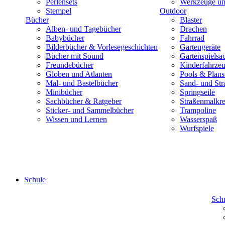
Perlensets
Werkzeuge und
Stempel
Outdoor
Bücher
Blaster
Alben- und Tagebücher
Drachen
Babybücher
Fahrrad
Bilderbücher & Vorlesegeschichten
Gartengeräte
Bücher mit Sound
Gartenspielsa
Freundebücher
Kinderfahrze
Globen und Atlanten
Pools & Plan
Mal- und Bastelbücher
Sand- und Str
Minibücher
Springseile
Sachbücher & Ratgeber
Straßenmalkre
Sticker- und Sammelbücher
Trampoline
Wissen und Lernen
Wasserspaß
Wurfspiele
Schule
Sch