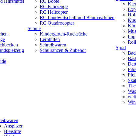
 Hilfsmittel
RC Boote
Kle
RC Fahrzeuge
Exp
RC Helicopter
Hol
RC Landwirtschaft und Baumaschinen
Kus
RC Quadrocopter
Küc
Schule
Mus
chen
Kindergarten-Rucksäcke
Pup
uge
Lernhilfen
Roll
schbecken
Schreibwaren
Sport
andspielzeug
Schulranzen & Zubehör
Bad
Bask
ide
Dar
Fitn
Pfe
Skat
Tisc
Was
weit
Wint
reibwaren
Anspitzer
Bleistifte