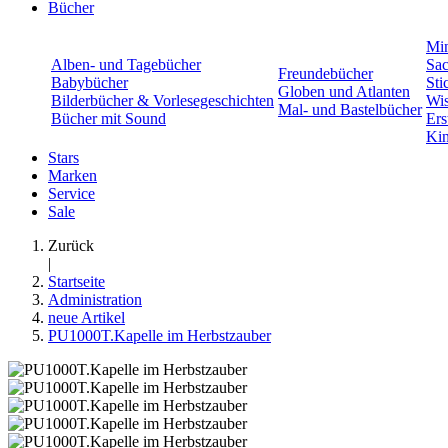
Bücher
Min
Alben- und Tagebücher
Sac
Freundebücher
Babybücher
Sti
Globen und Atlanten
Bilderbücher & Vorlesegeschichten
Wis
Mal- und Bastelbücher
Bücher mit Sound
Ers
Kin
Stars
Marken
Service
Sale
Zurück
|
Startseite
Administration
neue Artikel
PU1000T.Kapelle im Herbstzauber