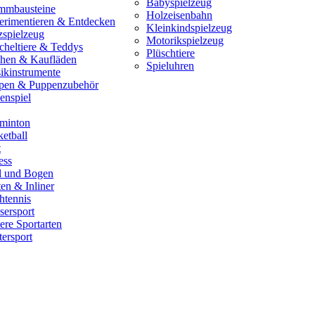
Babyspielzeug
mmbausteine
Holzeisenbahn
erimentieren & Entdecken
Kleinkindspielzeug
zspielzeug
Motorikspielzeug
cheltiere & Teddys
Plüschtiere
hen & Kaufläden
Spieluhren
ikinstrumente
pen & Puppenzubehör
enspiel
minton
etball
t
ess
il und Bogen
en & Inliner
htennis
sersport
ere Sportarten
ersport