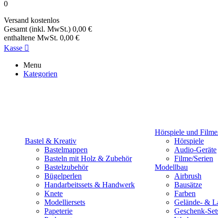
0
Versand
kostenlos
Gesamt (inkl. MwSt.)
0,00 €
enthaltene MwSt.
0,00 €
Kasse

Menu
Kategorien
Hörspiele und Filme
Bastel & Kreativ
Hörspiele
Bastelmappen
Audio-Geräte
Basteln mit Holz & Zubehör
Filme/Serien
Bastelzubehör
Modellbau
Bügelperlen
Airbrush
Handarbeitssets & Handwerk
Bausätze
Knete
Farben
Modelliersets
Gelände- & L
Papeterie
Geschenk-Set