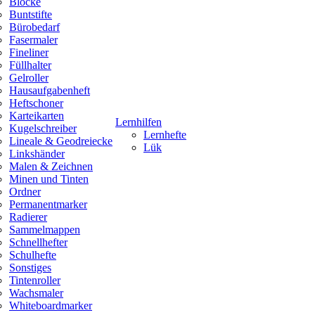
Blöcke
Buntstifte
Bürobedarf
Fasermaler
Fineliner
Füllhalter
Gelroller
Hausaufgabenheft
Heftschoner
Karteikarten
Lernhilfen
Kugelschreiber
Lernhefte
Lineale & Geodreiecke
Lük
Linkshänder
Malen & Zeichnen
Minen und Tinten
Ordner
Permanentmarker
Radierer
Sammelmappen
Schnellhefter
Schulhefte
Sonstiges
Tintenroller
Wachsmaler
Whiteboardmarker