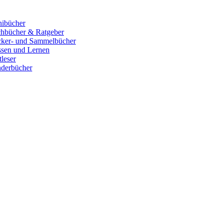
ibücher
hbücher & Ratgeber
cker- und Sammelbücher
sen und Lernen
tleser
derbücher