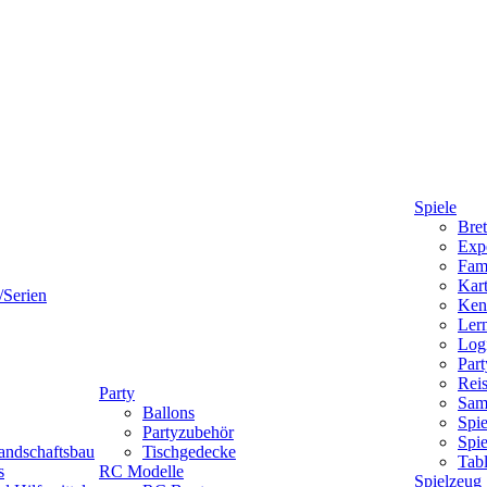
Spiele
Bret
Expe
Fami
Kart
/Serien
Ken
Lern
Logi
Part
Reis
Party
Sam
Ballons
Spie
Partyzubehör
Spi
andschaftsbau
Tischgedecke
Tab
s
RC Modelle
Spielzeug