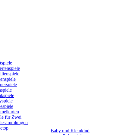
tspiele
rtenspiele
lienspiele
enspiele
nerspiele
spiele
kspiele
yspiele
espiele
melkarten
le für Zwei
elesammlungen
letop
Baby und Kleinkind