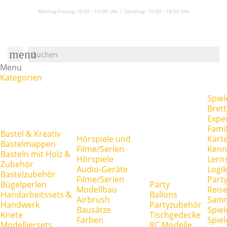
Montag-Freitag 10:00 - 19:00 Uhr | Samstag:
10:00 - 18:00 Uhr
menu
Menu
Kategorien
Spiel
Brett
Expe
Famil
Bastel & Kreativ
Hörspiele und
Kart
Bastelmappen
Filme/Serien
Kenn
Basteln mit Holz &
Hörspiele
Lerns
Zubehör
Audio-Geräte
Logik
Bastelzubehör
Filme/Serien
Party
Bügelperlen
Party
Modellbau
Reise
Handarbeitssets &
Ballons
Airbrush
Samm
Handwerk
Partyzubehör
Bausätze
Spiel
Knete
Tischgedecke
Farben
Spie
Modelliersets
RC Modelle