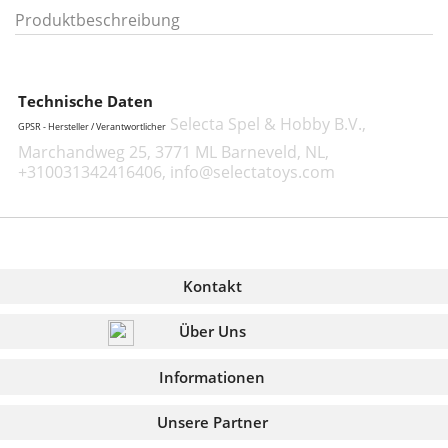
Produktbeschreibung
Technische Daten
Selecta Spel & Hobby B.V.,
GPSR - Hersteller / Verantwortlicher
Marchandweg 25, 3771 ML Barneveld, NL,
+310031342416406, info@selectatoys.com
Kontakt
Über Uns
Informationen
Unsere Partner