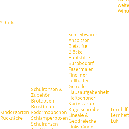
weit
Wint
Schule
Schreibwaren
Anspitzer
Bleistifte
Blöcke
Buntstifte
Bürobedarf
Fasermaler
Fineliner
Füllhalter
Gelroller
Schulranzen &
Hausaufgabenheft
Zubehör
Heftschoner
Brotdosen
Karteikarten
Brustbeutel
Kugelschreiber
Lernhilf
Kindergarten-
Federmäppchen
Lineale &
Lernhef
Rucksäcke
Schlamperboxen
Geodreiecke
Lük
Schulranzen
Linkshänder