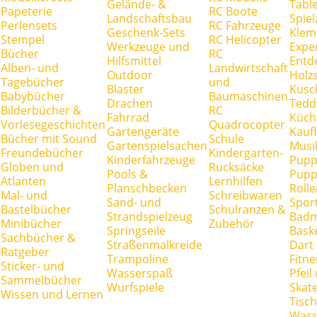
Gelände- &
Tabl
Papeterie
RC Boote
Landschaftsbau
Spie
Perlensets
RC Fahrzeuge
Geschenk-Sets
Klem
Stempel
RC Helicopter
Werkzeuge und
Expe
Bücher
RC
Hilfsmittel
Entd
Alben- und
Landwirtschaft
Outdoor
Holz
Tagebücher
und
Blaster
Kusc
Babybücher
Baumaschinen
Drachen
Tedd
Bilderbücher &
RC
Fahrrad
Küch
Vorlesegeschichten
Quadrocopter
Gartengeräte
Kauf
Bücher mit Sound
Schule
Gartenspielsachen
Musi
Freundebücher
Kindergarten-
Kinderfahrzeuge
Pupp
Globen und
Rucksäcke
Pools &
Pupp
Atlanten
Lernhilfen
Planschbecken
Rolle
Mal- und
Schreibwaren
Sand- und
Spor
Bastelbücher
Schulranzen &
Strandspielzeug
Badm
Minibücher
Zubehör
Springseile
Baske
Sachbücher &
Straßenmalkreide
Dart
Ratgeber
Trampoline
Fitne
Sticker- und
Wasserspaß
Pfei
Sammelbücher
Wurfspiele
Skate
Wissen und Lernen
Tisc
Wass