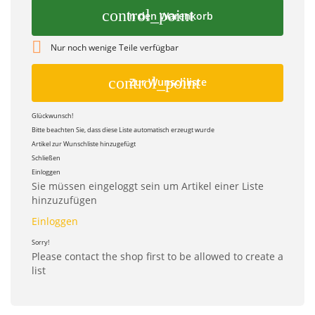
control_point
In den Warenkorb

Nur noch wenige Teile verfügbar
control_point
Zur Wunschliste
Glückwunsch!
Bitte beachten Sie, dass diese Liste automatisch erzeugt wurde
Artikel zur Wunschliste hinzugefügt
Schließen
Einloggen
Sie müssen eingeloggt sein um Artikel einer Liste
hinzuzufügen
Einloggen
Sorry!
Please contact the shop first to be allowed to create a
list