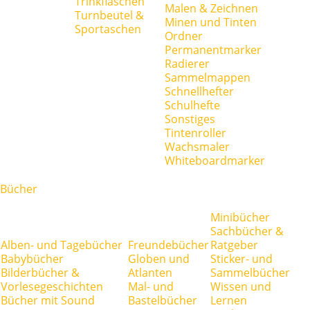
Trinkflaschen
Malen & Zeichnen
Turnbeutel &
Minen und Tinten
Sportaschen
Ordner
Permanentmarker
Radierer
Sammelmappen
Schnellhefter
Schulhefte
Sonstiges
Tintenroller
Wachsmaler
Whiteboardmarker
Bücher
Minibücher
Sachbücher &
Alben- und Tagebücher
Freundebücher
Ratgeber
Babybücher
Globen und
Sticker- und
Bilderbücher &
Atlanten
Sammelbücher
Vorlesegeschichten
Mal- und
Wissen und
Bücher mit Sound
Bastelbücher
Lernen