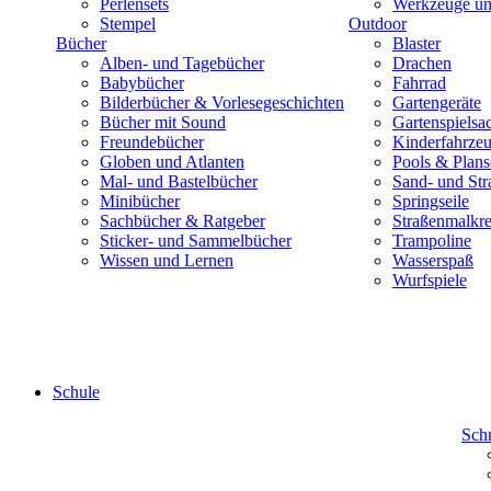
Perlensets
Werkzeuge und
Stempel
Outdoor
Bücher
Blaster
Alben- und Tagebücher
Drachen
Babybücher
Fahrrad
Bilderbücher & Vorlesegeschichten
Gartengeräte
Bücher mit Sound
Gartenspielsa
Freundebücher
Kinderfahrze
Globen und Atlanten
Pools & Plan
Mal- und Bastelbücher
Sand- und Str
Minibücher
Springseile
Sachbücher & Ratgeber
Straßenmalkre
Sticker- und Sammelbücher
Trampoline
Wissen und Lernen
Wasserspaß
Wurfspiele
Schule
Sch