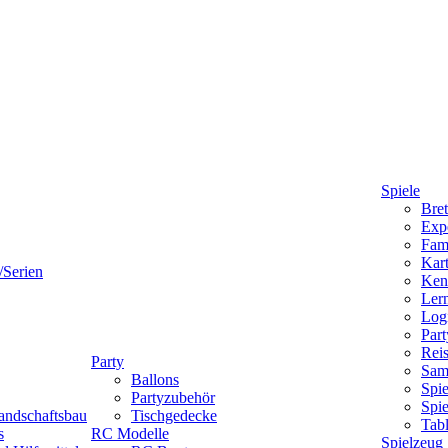
Spiele
Bret
Expe
Fami
Kart
/Serien
Ken
Lern
Logi
Part
Reis
Party
Sam
Ballons
Spie
Partyzubehör
Spi
andschaftsbau
Tischgedecke
Tab
s
RC Modelle
Spielzeug