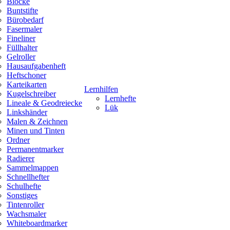
Blöcke
Buntstifte
Bürobedarf
Fasermaler
Fineliner
Füllhalter
Gelroller
Hausaufgabenheft
Heftschoner
Karteikarten
Lernhilfen
Kugelschreiber
Lernhefte
Lineale & Geodreiecke
Lük
Linkshänder
Malen & Zeichnen
Minen und Tinten
Ordner
Permanentmarker
Radierer
Sammelmappen
Schnellhefter
Schulhefte
Sonstiges
Tintenroller
Wachsmaler
Whiteboardmarker