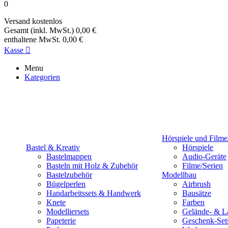
0
Versand
kostenlos
Gesamt (inkl. MwSt.)
0,00 €
enthaltene MwSt.
0,00 €
Kasse

Menu
Kategorien
Hörspiele und Filme
Bastel & Kreativ
Hörspiele
Bastelmappen
Audio-Geräte
Basteln mit Holz & Zubehör
Filme/Serien
Bastelzubehör
Modellbau
Bügelperlen
Airbrush
Handarbeitssets & Handwerk
Bausätze
Knete
Farben
Modelliersets
Gelände- & L
Papeterie
Geschenk-Set