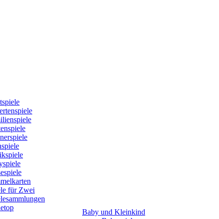
tspiele
rtenspiele
lienspiele
enspiele
nerspiele
spiele
kspiele
yspiele
espiele
melkarten
le für Zwei
elesammlungen
letop
Baby und Kleinkind