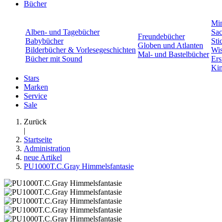
Bücher
Min
Alben- und Tagebücher
Sac
Freundebücher
Babybücher
Sti
Globen und Atlanten
Bilderbücher & Vorlesegeschichten
Wis
Mal- und Bastelbücher
Bücher mit Sound
Ers
Kin
Stars
Marken
Service
Sale
Zurück
|
Startseite
Administration
neue Artikel
PU1000T.C.Gray Himmelsfantasie