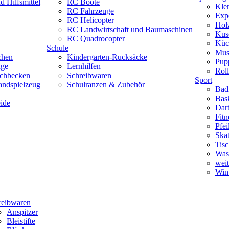
 Hilfsmittel
RC Boote
Kle
RC Fahrzeuge
Exp
RC Helicopter
Hol
RC Landwirtschaft und Baumaschinen
Kus
RC Quadrocopter
Küc
Schule
Mus
chen
Kindergarten-Rucksäcke
Pup
uge
Lernhilfen
Roll
schbecken
Schreibwaren
Sport
andspielzeug
Schulranzen & Zubehör
Bad
Bask
ide
Dar
Fitn
Pfe
Skat
Tisc
Was
weit
Wint
reibwaren
Anspitzer
Bleistifte