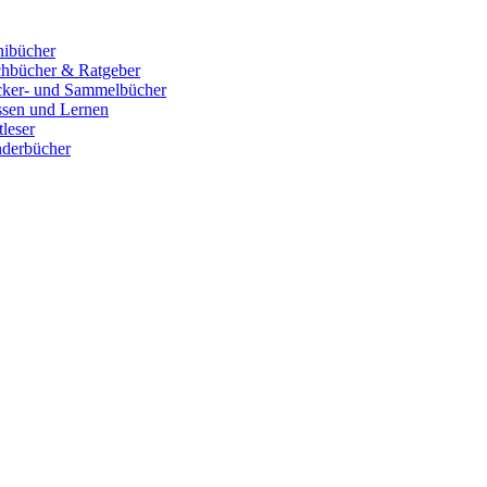
ibücher
hbücher & Ratgeber
cker- und Sammelbücher
sen und Lernen
tleser
derbücher