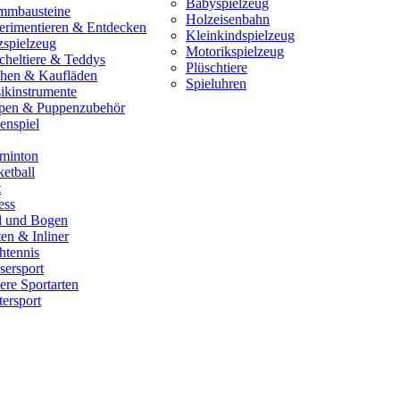
Babyspielzeug
mmbausteine
Holzeisenbahn
erimentieren & Entdecken
Kleinkindspielzeug
zspielzeug
Motorikspielzeug
cheltiere & Teddys
Plüschtiere
hen & Kaufläden
Spieluhren
ikinstrumente
pen & Puppenzubehör
enspiel
minton
etball
t
ess
il und Bogen
en & Inliner
htennis
sersport
ere Sportarten
ersport