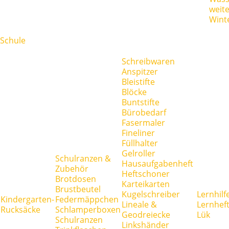
weit
Wint
Schule
Schreibwaren
Anspitzer
Bleistifte
Blöcke
Buntstifte
Bürobedarf
Fasermaler
Fineliner
Füllhalter
Gelroller
Schulranzen &
Hausaufgabenheft
Zubehör
Heftschoner
Brotdosen
Karteikarten
Brustbeutel
Kugelschreiber
Lernhilf
Kindergarten-
Federmäppchen
Lineale &
Lernhef
Rucksäcke
Schlamperboxen
Geodreiecke
Lük
Schulranzen
Linkshänder