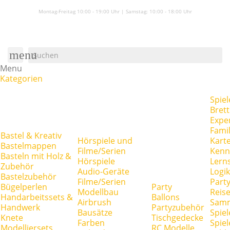
Montag-Freitag 10:00 - 19:00 Uhr | Samstag:
10:00 - 18:00 Uhr
menu
Menu
Kategorien
Spiel
Brett
Expe
Famil
Bastel & Kreativ
Hörspiele und
Kart
Bastelmappen
Filme/Serien
Kenn
Basteln mit Holz &
Hörspiele
Lerns
Zubehör
Audio-Geräte
Logik
Bastelzubehör
Filme/Serien
Party
Bügelperlen
Party
Modellbau
Reise
Handarbeitssets &
Ballons
Airbrush
Samm
Handwerk
Partyzubehör
Bausätze
Spiel
Knete
Tischgedecke
Farben
Spie
Modelliersets
RC Modelle