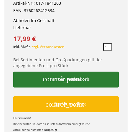
Artikel-Nr.: 017-1841263
EAN: 3760262412634
Abholen Im Geschäft
Lieferbar
17,99 €
inkl. MwSt.
zzgl. Versandkosten
Bei Sortimenten und Großpackungen gilt der
angegebene Preis pro Stück.
control_point
In den Warenkorb
control_point
Zur Wunschliste
Glückwunsch!
Bitte beachten Sie, dass diese Liste automatisch erzeugt wurde
Artikel zur Wunschliste hinzugefügt