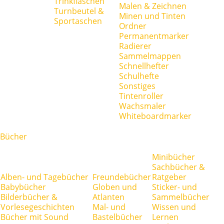
Trinkflaschen
Malen & Zeichnen
Turnbeutel &
Minen und Tinten
Sportaschen
Ordner
Permanentmarker
Radierer
Sammelmappen
Schnellhefter
Schulhefte
Sonstiges
Tintenroller
Wachsmaler
Whiteboardmarker
Bücher
Minibücher
Sachbücher &
Alben- und Tagebücher
Freundebücher
Ratgeber
Babybücher
Globen und
Sticker- und
Bilderbücher &
Atlanten
Sammelbücher
Vorlesegeschichten
Mal- und
Wissen und
Bücher mit Sound
Bastelbücher
Lernen