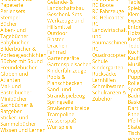
Gelände- &
Tabl
Papeterie
RC Boote
Landschaftsbau
Spie
Perlensets
RC Fahrzeuge
Geschenk-Sets
Klem
Stempel
RC Helicopter
Werkzeuge und
Expe
Bücher
RC
Hilfsmittel
Entd
Alben- und
Landwirtschaft
Outdoor
Holz
Tagebücher
und
Blaster
Kusc
Babybücher
Baumaschinen
Drachen
Tedd
Bilderbücher &
RC
Fahrrad
Küch
Vorlesegeschichten
Quadrocopter
Gartengeräte
Kauf
Bücher mit Sound
Schule
Gartenspielsachen
Musi
Freundebücher
Kindergarten-
Kinderfahrzeuge
Pupp
Globen und
Rucksäcke
Pools &
Pupp
Atlanten
Lernhilfen
Planschbecken
Rolle
Mal- und
Schreibwaren
Sand- und
Spor
Bastelbücher
Schulranzen &
Strandspielzeug
Badm
Minibücher
Zubehör
Springseile
Baske
Sachbücher &
Straßenmalkreide
Dart
Ratgeber
Trampoline
Fitne
Sticker- und
Wasserspaß
Pfei
Sammelbücher
Wurfspiele
Skate
Wissen und Lernen
Tisc
Wass