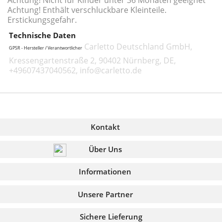
Achtung! Nicht für Kinder unter 36 Monaten geeignet
Achtung! Enthält verschluckbare Kleinteile.
Erstickungsgefahr.
Technische Daten
Carletto Deutschland GmbH,
GPSR - Hersteller / Verantwortlicher
Kressengartenstraße 2, 90402 Nürnberg, DE,
+49607437040562, info@carletto.de
Kontakt
Über Uns
Informationen
Unsere Partner
Sichere Lieferung