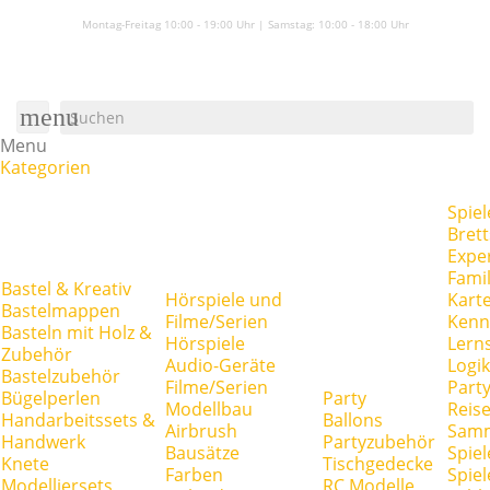
Montag-Freitag 10:00 - 19:00 Uhr | Samstag:
10:00 - 18:00 Uhr
menu
Menu
Kategorien
Spiel
Brett
Expe
Famil
Bastel & Kreativ
Hörspiele und
Kart
Bastelmappen
Filme/Serien
Kenn
Basteln mit Holz &
Hörspiele
Lerns
Zubehör
Audio-Geräte
Logik
Bastelzubehör
Filme/Serien
Party
Bügelperlen
Party
Modellbau
Reise
Handarbeitssets &
Ballons
Airbrush
Samm
Handwerk
Partyzubehör
Bausätze
Spiel
Knete
Tischgedecke
Farben
Spie
Modelliersets
RC Modelle