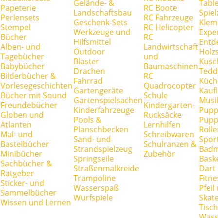
Gelände- &
Tabl
Papeterie
RC Boote
Landschaftsbau
Spie
Perlensets
RC Fahrzeuge
Geschenk-Sets
Klem
Stempel
RC Helicopter
Werkzeuge und
Expe
Bücher
RC
Hilfsmittel
Entd
Alben- und
Landwirtschaft
Outdoor
Holz
Tagebücher
und
Blaster
Kusc
Babybücher
Baumaschinen
Drachen
Tedd
Bilderbücher &
RC
Fahrrad
Küch
Vorlesegeschichten
Quadrocopter
Gartengeräte
Kauf
Bücher mit Sound
Schule
Gartenspielsachen
Musi
Freundebücher
Kindergarten-
Kinderfahrzeuge
Pupp
Globen und
Rucksäcke
Pools &
Pupp
Atlanten
Lernhilfen
Planschbecken
Rolle
Mal- und
Schreibwaren
Sand- und
Spor
Bastelbücher
Schulranzen &
Strandspielzeug
Badm
Minibücher
Zubehör
Springseile
Baske
Sachbücher &
Straßenmalkreide
Dart
Ratgeber
Trampoline
Fitne
Sticker- und
Wasserspaß
Pfei
Sammelbücher
Wurfspiele
Skate
Wissen und Lernen
Tisc
Wass