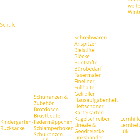
weit
Wint
Schule
Schreibwaren
Anspitzer
Bleistifte
Blöcke
Buntstifte
Bürobedarf
Fasermaler
Fineliner
Füllhalter
Gelroller
Schulranzen &
Hausaufgabenheft
Zubehör
Heftschoner
Brotdosen
Karteikarten
Brustbeutel
Kugelschreiber
Lernhilf
Kindergarten-
Federmäppchen
Lineale &
Lernhef
Rucksäcke
Schlamperboxen
Geodreiecke
Lük
Schulranzen
Linkshänder