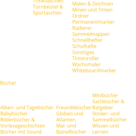
Trinkflaschen
Malen & Zeichnen
Turnbeutel &
Minen und Tinten
Sportaschen
Ordner
Permanentmarker
Radierer
Sammelmappen
Schnellhefter
Schulhefte
Sonstiges
Tintenroller
Wachsmaler
Whiteboardmarker
Bücher
Minibücher
Sachbücher &
Alben- und Tagebücher
Freundebücher
Ratgeber
Babybücher
Globen und
Sticker- und
Bilderbücher &
Atlanten
Sammelbücher
Vorlesegeschichten
Mal- und
Wissen und
Bücher mit Sound
Bastelbücher
Lernen