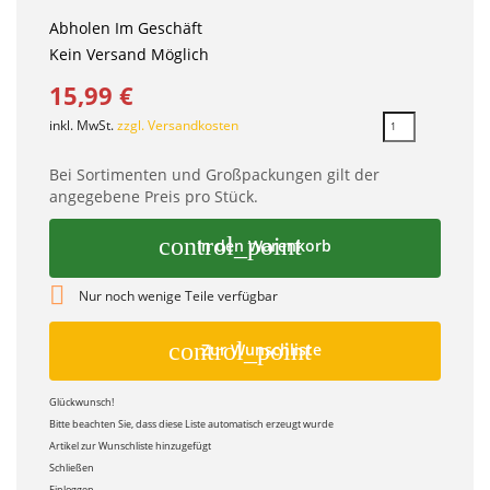
Abholen Im Geschäft
Kein Versand Möglich
15,99 €
inkl. MwSt.
zzgl. Versandkosten
Bei Sortimenten und Großpackungen gilt der
angegebene Preis pro Stück.
control_point
In den Warenkorb

Nur noch wenige Teile verfügbar
control_point
Zur Wunschliste
Glückwunsch!
Bitte beachten Sie, dass diese Liste automatisch erzeugt wurde
Artikel zur Wunschliste hinzugefügt
Schließen
Einloggen