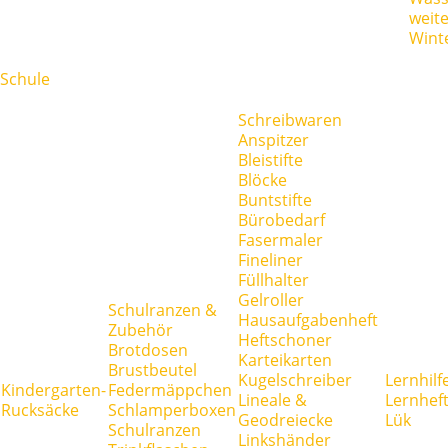
weit
Wint
Schule
Schreibwaren
Anspitzer
Bleistifte
Blöcke
Buntstifte
Bürobedarf
Fasermaler
Fineliner
Füllhalter
Gelroller
Schulranzen &
Hausaufgabenheft
Zubehör
Heftschoner
Brotdosen
Karteikarten
Brustbeutel
Kugelschreiber
Lernhilf
Kindergarten-
Federmäppchen
Lineale &
Lernhef
Rucksäcke
Schlamperboxen
Geodreiecke
Lük
Schulranzen
Linkshänder