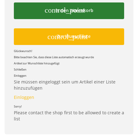
control_point
In den Warenkorb
control_point
Zur Wunschliste
Glückwunsch!
Bitte beachten Sie, dass diese Liste automatisch erzeugt wurde
Artikel zur Wunschliste hinzugefügt
Schließen
Einloggen
Sie müssen eingeloggt sein um Artikel einer Liste
hinzuzufügen
Einloggen
Sorry!
Please contact the shop first to be allowed to create a
list