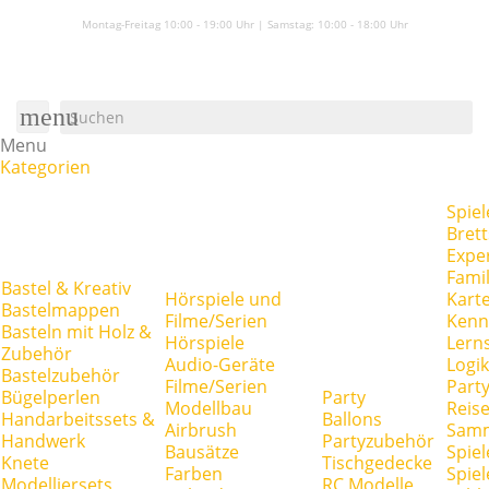
Montag-Freitag 10:00 - 19:00 Uhr | Samstag:
10:00 - 18:00 Uhr
menu
Menu
Kategorien
Spiel
Brett
Expe
Famil
Bastel & Kreativ
Hörspiele und
Kart
Bastelmappen
Filme/Serien
Kenn
Basteln mit Holz &
Hörspiele
Lerns
Zubehör
Audio-Geräte
Logik
Bastelzubehör
Filme/Serien
Party
Bügelperlen
Party
Modellbau
Reise
Handarbeitssets &
Ballons
Airbrush
Samm
Handwerk
Partyzubehör
Bausätze
Spiel
Knete
Tischgedecke
Farben
Spie
Modelliersets
RC Modelle