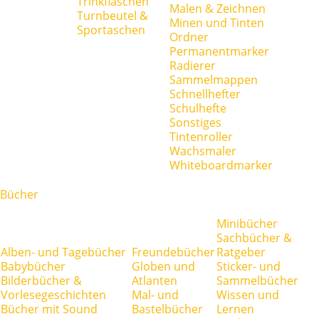
Trinkflaschen
Malen & Zeichnen
Turnbeutel &
Minen und Tinten
Sportaschen
Ordner
Permanentmarker
Radierer
Sammelmappen
Schnellhefter
Schulhefte
Sonstiges
Tintenroller
Wachsmaler
Whiteboardmarker
Bücher
Minibücher
Sachbücher &
Alben- und Tagebücher
Freundebücher
Ratgeber
Babybücher
Globen und
Sticker- und
Bilderbücher &
Atlanten
Sammelbücher
Vorlesegeschichten
Mal- und
Wissen und
Bücher mit Sound
Bastelbücher
Lernen