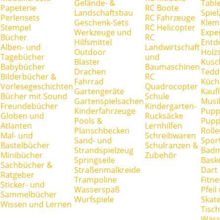
Gelände- &
Tabl
Papeterie
RC Boote
Landschaftsbau
Spie
Perlensets
RC Fahrzeuge
Geschenk-Sets
Klem
Stempel
RC Helicopter
Werkzeuge und
Expe
Bücher
RC
Hilfsmittel
Entd
Alben- und
Landwirtschaft
Outdoor
Holz
Tagebücher
und
Blaster
Kusc
Babybücher
Baumaschinen
Drachen
Tedd
Bilderbücher &
RC
Fahrrad
Küch
Vorlesegeschichten
Quadrocopter
Gartengeräte
Kauf
Bücher mit Sound
Schule
Gartenspielsachen
Musi
Freundebücher
Kindergarten-
Kinderfahrzeuge
Pupp
Globen und
Rucksäcke
Pools &
Pupp
Atlanten
Lernhilfen
Planschbecken
Rolle
Mal- und
Schreibwaren
Sand- und
Spor
Bastelbücher
Schulranzen &
Strandspielzeug
Badm
Minibücher
Zubehör
Springseile
Baske
Sachbücher &
Straßenmalkreide
Dart
Ratgeber
Trampoline
Fitne
Sticker- und
Wasserspaß
Pfei
Sammelbücher
Wurfspiele
Skate
Wissen und Lernen
Tisc
Wass