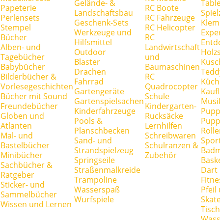
Gelände- &
Tabl
Papeterie
RC Boote
Landschaftsbau
Spie
Perlensets
RC Fahrzeuge
Geschenk-Sets
Klem
Stempel
RC Helicopter
Werkzeuge und
Expe
Bücher
RC
Hilfsmittel
Entd
Alben- und
Landwirtschaft
Outdoor
Holz
Tagebücher
und
Blaster
Kusc
Babybücher
Baumaschinen
Drachen
Tedd
Bilderbücher &
RC
Fahrrad
Küch
Vorlesegeschichten
Quadrocopter
Gartengeräte
Kauf
Bücher mit Sound
Schule
Gartenspielsachen
Musi
Freundebücher
Kindergarten-
Kinderfahrzeuge
Pupp
Globen und
Rucksäcke
Pools &
Pupp
Atlanten
Lernhilfen
Planschbecken
Rolle
Mal- und
Schreibwaren
Sand- und
Spor
Bastelbücher
Schulranzen &
Strandspielzeug
Badm
Minibücher
Zubehör
Springseile
Baske
Sachbücher &
Straßenmalkreide
Dart
Ratgeber
Trampoline
Fitne
Sticker- und
Wasserspaß
Pfei
Sammelbücher
Wurfspiele
Skate
Wissen und Lernen
Tisc
Wass