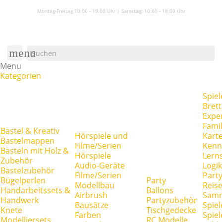
Montag-Freitag 10:00 - 19:00 Uhr | Samstag:
10:00 - 18:00 Uhr
menu
Menu
Kategorien
Spiel
Brett
Expe
Famil
Bastel & Kreativ
Hörspiele und
Kart
Bastelmappen
Filme/Serien
Kenn
Basteln mit Holz &
Hörspiele
Lerns
Zubehör
Audio-Geräte
Logik
Bastelzubehör
Filme/Serien
Party
Bügelperlen
Party
Modellbau
Reise
Handarbeitssets &
Ballons
Airbrush
Samm
Handwerk
Partyzubehör
Bausätze
Spiel
Knete
Tischgedecke
Farben
Spie
Modelliersets
RC Modelle