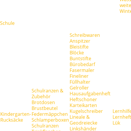
weit
Wint
Schule
Schreibwaren
Anspitzer
Bleistifte
Blöcke
Buntstifte
Bürobedarf
Fasermaler
Fineliner
Füllhalter
Gelroller
Schulranzen &
Hausaufgabenheft
Zubehör
Heftschoner
Brotdosen
Karteikarten
Brustbeutel
Kugelschreiber
Lernhilf
Kindergarten-
Federmäppchen
Lineale &
Lernhef
Rucksäcke
Schlamperboxen
Geodreiecke
Lük
Schulranzen
Linkshänder