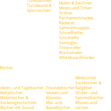
Trinkflaschen
Malen & Zeichnen
Turnbeutel &
Minen und Tinten
Sportaschen
Ordner
Permanentmarker
Radierer
Sammelmappen
Schnellhefter
Schulhefte
Sonstiges
Tintenroller
Wachsmaler
Whiteboardmarker
Bücher
Minibücher
Sachbücher &
Alben- und Tagebücher
Freundebücher
Ratgeber
Babybücher
Globen und
Sticker- und
Bilderbücher &
Atlanten
Sammelbücher
Vorlesegeschichten
Mal- und
Wissen und
Bücher mit Sound
Bastelbücher
Lernen