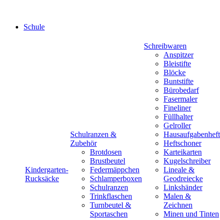
Schule
Schreibwaren
Anspitzer
Bleistifte
Blöcke
Buntstifte
Bürobedarf
Fasermaler
Fineliner
Füllhalter
Gelroller
Schulranzen &
Hausaufgabenheft
Zubehör
Heftschoner
Brotdosen
Karteikarten
Brustbeutel
Kugelschreiber
Kindergarten-
Federmäppchen
Lineale &
Rucksäcke
Schlamperboxen
Geodreiecke
Schulranzen
Linkshänder
Trinkflaschen
Malen &
Turnbeutel &
Zeichnen
Sportaschen
Minen und Tinten