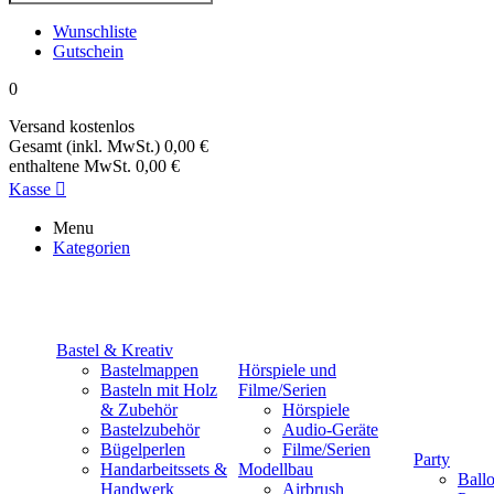
Wunschliste
Gutschein
0
Versand
kostenlos
Gesamt (inkl. MwSt.)
0,00 €
enthaltene MwSt.
0,00 €
Kasse

Menu
Kategorien
Bastel & Kreativ
Bastelmappen
Hörspiele und
Basteln mit Holz
Filme/Serien
& Zubehör
Hörspiele
Bastelzubehör
Audio-Geräte
Bügelperlen
Filme/Serien
Party
Handarbeitssets &
Modellbau
Ball
Handwerk
Airbrush