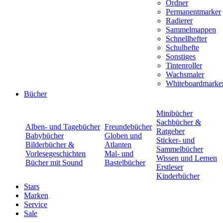
Ordner
Permanentmarker
Radierer
Sammelmappen
Schnellhefter
Schulhefte
Sonstiges
Tintenroller
Wachsmaler
Whiteboardmarke
Bücher
Minibücher
Sachbücher &
Alben- und Tagebücher
Freundebücher
Ratgeber
Babybücher
Globen und
Sticker- und
Bilderbücher &
Atlanten
Sammelbücher
Vorlesegeschichten
Mal- und
Wissen und Lernen
Bücher mit Sound
Bastelbücher
Erstleser
Kinderbücher
Stars
Marken
Service
Sale