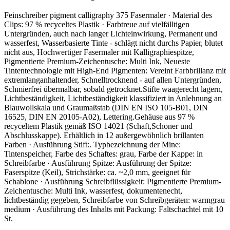
Feinschreiber pigment calligraphy 375 Fasermaler · Material des
Clips: 97 % recyceltes Plastik · Farbtreue auf vielfälltigen
Untergründen, auch nach langer Lichteinwirkung, Permanent und
wasserfest, Wasserbasierte Tinte - schlägt nicht durchs Papier, blutet
nicht aus, Hochwertiger Fasermaler mit Kalligraphiespitze,
Pigmentierte Premium-Zeichentusche: Multi Ink, Neueste
Tintentechnologie mit High-End Pigmenten: Vereint Farbbrillanz mit
extremlanganhaltender, Schnelltrocknend - auf allen Untergründen,
Schmierfrei übermalbar, sobald getrocknet.Stifte waagerecht lagern,
Lichtbeständigkeit, Lichtbeständigkeit klassifiziert in Anlehnung an
Blauwollskala und Graumaßstab (DIN EN ISO 105-B01, DIN
16525, DIN EN 20105-A02), Lettering.Gehäuse aus 97 %
recyceltem Plastik gemäß ISO 14021 (Schaft,Schoner und
Abschlusskappe). Erhältlich in 12 außergewöhnlich brillanten
Farben · Ausführung Stift:. Typbezeichnung der Mine:
Tintenspeicher, Farbe des Schaftes: grau, Farbe der Kappe: in
Schreibfarbe · Ausführung Spitze: Ausführung der Spitze:
Faserspitze (Keil), Strichstärke: ca. ~2,0 mm, geeignet für
Schablone · Ausführung Schreibflüssigkeit: Pigmentierte Premium-
Zeichentusche: Multi Ink, wasserfest, dokumentenecht,
lichtbeständig gegeben, Schreibfarbe von Schreibgeräten: warmgrau
medium · Ausführung des Inhalts mit Packung: Faltschachtel mit 10
St.