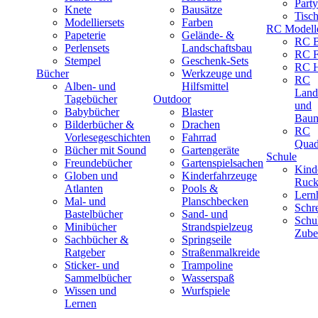
Part
Knete
Bausätze
Tisc
Modelliersets
Farben
RC Modell
Papeterie
Gelände- &
RC B
Perlensets
Landschaftsbau
RC F
Stempel
Geschenk-Sets
RC H
Bücher
Werkzeuge und
RC
Alben- und
Hilfsmittel
Land
Tagebücher
Outdoor
und
Babybücher
Blaster
Baum
Bilderbücher &
Drachen
RC
Vorlesegeschichten
Fahrrad
Quad
Bücher mit Sound
Gartengeräte
Schule
Freundebücher
Gartenspielsachen
Kind
Globen und
Kinderfahrzeuge
Ruck
Atlanten
Pools &
Lernh
Mal- und
Planschbecken
Schr
Bastelbücher
Sand- und
Schu
Minibücher
Strandspielzeug
Zube
Sachbücher &
Springseile
Ratgeber
Straßenmalkreide
Sticker- und
Trampoline
Sammelbücher
Wasserspaß
Wissen und
Wurfspiele
Lernen