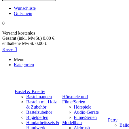
Wunschliste
Gutschein
0
Versand
kostenlos
Gesamt (inkl. MwSt.)
0,00 €
enthaltene MwSt.
0,00 €
Kasse

Menu
Kategorien
Bastel & Kreativ
Bastelmappen
Hörspiele und
Basteln mit Holz
Filme/Serien
& Zubehör
Hörspiele
Bastelzubehör
Audio-Geräte
Bügelperlen
Filme/Serien
Party
Handarbeitssets &
Modellbau
Ball
Handwerk
Airbrush