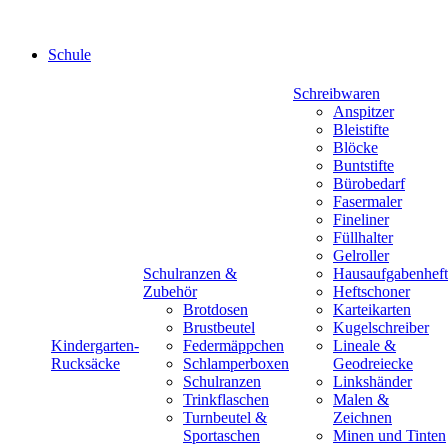
Schule
Schreibwaren
Anspitzer
Bleistifte
Blöcke
Buntstifte
Bürobedarf
Fasermaler
Fineliner
Füllhalter
Gelroller
Schulranzen &
Hausaufgabenheft
Zubehör
Heftschoner
Brotdosen
Karteikarten
Brustbeutel
Kugelschreiber
Kindergarten-
Federmäppchen
Lineale &
Rucksäcke
Schlamperboxen
Geodreiecke
Schulranzen
Linkshänder
Trinkflaschen
Malen &
Turnbeutel &
Zeichnen
Sportaschen
Minen und Tinten