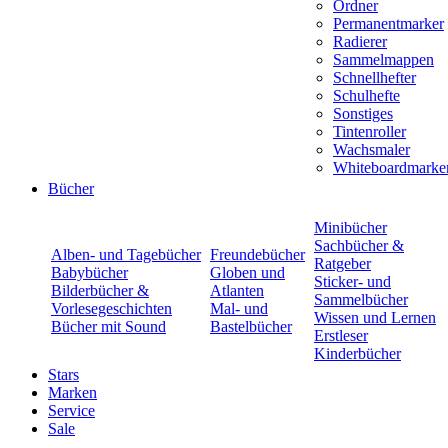
Ordner
Permanentmarker
Radierer
Sammelmappen
Schnellhefter
Schulhefte
Sonstiges
Tintenroller
Wachsmaler
Whiteboardmarke
Bücher
Minibücher
Sachbücher &
Alben- und Tagebücher
Freundebücher
Ratgeber
Babybücher
Globen und
Sticker- und
Bilderbücher &
Atlanten
Sammelbücher
Vorlesegeschichten
Mal- und
Wissen und Lernen
Bücher mit Sound
Bastelbücher
Erstleser
Kinderbücher
Stars
Marken
Service
Sale