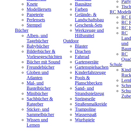
Part
Knete
Bausätze
Tisc
Modelliersets
Farben
RC Modell
Papeterie
Gelände- &
RC B
Perlensets
Landschaftsbau
RC F
Stempel
Geschenk-Sets
RC H
Bücher
Werkzeuge und
RC
Alben- und
Hilfsmittel
Land
Tagebücher
Outdoor
und
Babybücher
Blaster
Baum
Bilderbücher &
Drachen
RC
Vorlesegeschichten
Fahrrad
Quad
Bücher mit Sound
Gartengeräte
Schule
Freundebücher
Gartenspielsachen
Kind
Globen und
Kinderfahrzeuge
Ruck
Atlanten
Pools &
Lernh
Mal- und
Planschbecken
Schr
Bastelbücher
Sand- und
Schu
Minibücher
Strandspielzeug
Zube
Sachbücher &
Springseile
Ratgeber
Straßenmalkreide
Sticker- und
Trampoline
Sammelbücher
Wasserspaß
Wissen und
Wurfspiele
Lernen