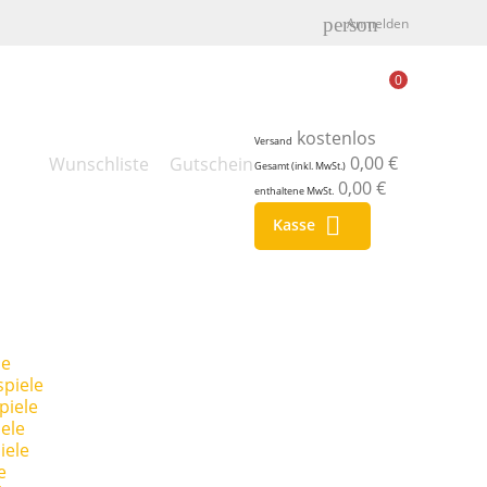
person
Anmelden
0
kostenlos
Versand
0,00 €
Wunschliste
Gutschein
Gesamt (inkl. MwSt.)
0,00 €
enthaltene MwSt.

Kasse
le
piele
piele
ele
iele
e