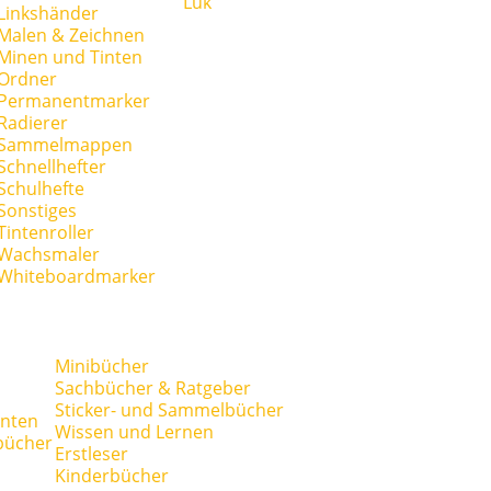
Lük
Linkshänder
Malen & Zeichnen
Minen und Tinten
Ordner
Permanentmarker
Radierer
Sammelmappen
Schnellhefter
Schulhefte
Sonstiges
Tintenroller
Wachsmaler
Whiteboardmarker
Minibücher
Sachbücher & Ratgeber
Sticker- und Sammelbücher
anten
Wissen und Lernen
bücher
Erstleser
Kinderbücher