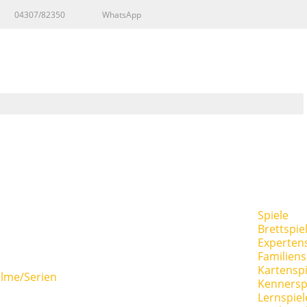
04307/82350
WhatsApp
Spiele
Brettspie
Expertens
Familiens
Kartenspi
ilme/Serien
Kennersp
Lernspiel