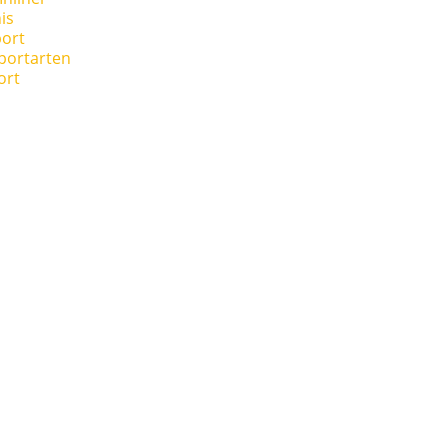
is
ort
portarten
ort