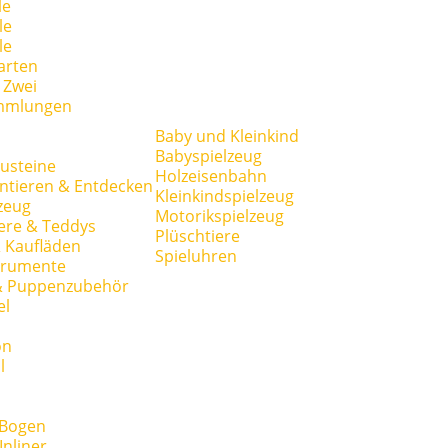
le
le
le
arten
r Zwei
mmlungen
Baby und Kleinkind
Babyspielzeug
usteine
Holzeisenbahn
ntieren & Entdecken
Kleinkindspielzeug
zeug
Motorikspielzeug
ere & Teddys
Plüschtiere
 Kaufläden
Spieluhren
trumente
& Puppenzubehör
el
on
l
 Bogen
Inliner