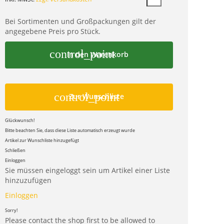
Bei Sortimenten und Großpackungen gilt der
angegebene Preis pro Stück.
control_point
In den Warenkorb
control_point
Zur Wunschliste
Glückwunsch!
Bitte beachten Sie, dass diese Liste automatisch erzeugt wurde
Artikel zur Wunschliste hinzugefügt
Schließen
Einloggen
Sie müssen eingeloggt sein um Artikel einer Liste
hinzuzufügen
Einloggen
Sorry!
Please contact the shop first to be allowed to