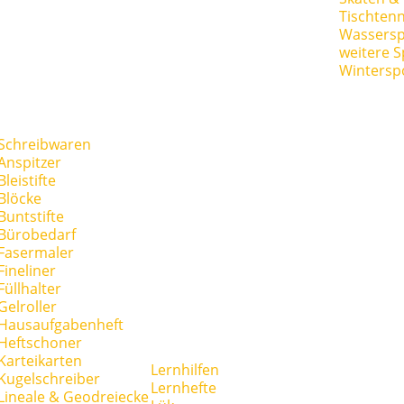
Tischtenn
Wassersp
weitere S
Wintersp
Schreibwaren
Anspitzer
Bleistifte
Blöcke
Buntstifte
Bürobedarf
Fasermaler
Fineliner
Füllhalter
Gelroller
Hausaufgabenheft
Heftschoner
Karteikarten
Lernhilfen
Kugelschreiber
Lernhefte
Lineale & Geodreiecke