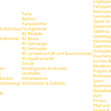
Logikspie
Partyspie
Reisespie
Party
Sammelk
Ballons
Spiele fü
Partyzubehör
Spielesa
dschaftsbau
Tischgedecke
Tabletop
RC Modelle
Spielzeug
ilfsmittel
RC Boote
Klemmba
RC Fahrzeuge
Experime
RC Helicopter
Holzspiel
RC Landwirtschaft und Baumaschinen
Kuschelti
RC Quadrocopter
Küchen &
Schule
Musikins
hen
Kindergarten-Rucksäcke
Puppen 
e
Lernhilfen
Rollenspi
hbecken
Schreibwaren
Sport
dspielzeug
Schulranzen & Zubehör
Badmint
Basketbal
de
Dart
Fitness
Pfeil und
Skaten & 