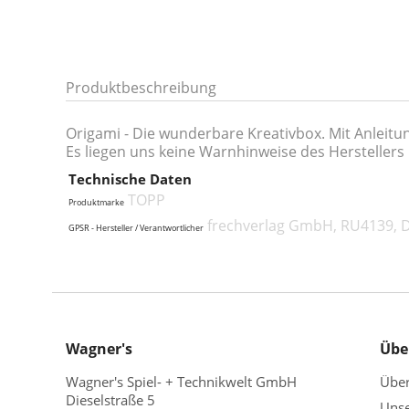
Produktbeschreibung
Origami - Die wunderbare Kreativbox. Mit Anleit
Es liegen uns keine Warnhinweise des Herstellers 
Technische Daten
TOPP
Produktmarke
frechverlag GmbH, RU4139, Di
GPSR - Hersteller / Verantwortlicher
Wagner's
Übe
Wagner's Spiel- + Technikwelt GmbH
Übe
Dieselstraße 5
Unse