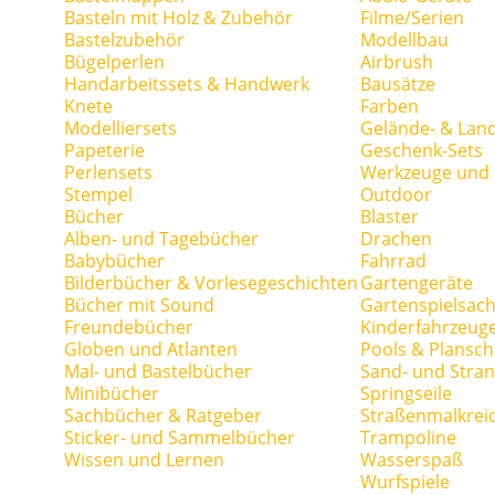
Basteln mit Holz & Zubehör
Filme/Serien
Bastelzubehör
Modellbau
Bügelperlen
Airbrush
Handarbeitssets & Handwerk
Bausätze
Knete
Farben
Modelliersets
Gelände- & Lan
Papeterie
Geschenk-Sets
Perlensets
Werkzeuge und H
Stempel
Outdoor
Bücher
Blaster
Alben- und Tagebücher
Drachen
Babybücher
Fahrrad
Bilderbücher & Vorlesegeschichten
Gartengeräte
Bücher mit Sound
Gartenspielsac
Freundebücher
Kinderfahrzeug
Globen und Atlanten
Pools & Plansc
Mal- und Bastelbücher
Sand- und Stran
Minibücher
Springseile
Sachbücher & Ratgeber
Straßenmalkrei
Sticker- und Sammelbücher
Trampoline
Wissen und Lernen
Wasserspaß
Wurfspiele