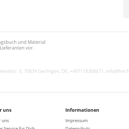
ungsbuch und Material
Lieferanten vor.
eselstr. 5, 70839 Gerlingen, DE, +497118308671, info@frec
r uns
Informationen
r uns
Impressum
r Service für Dich
Datenschutz