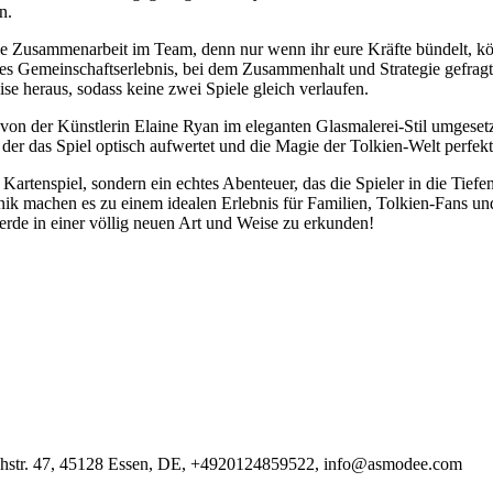
n.
 Zusammenarbeit im Team, denn nur wenn ihr eure Kräfte bündelt, kön
ves Gemeinschaftserlebnis, bei dem Zusammenhalt und Strategie gefragt
se heraus, sodass keine zwei Spiele gleich verlaufen.
 die von der Künstlerin Elaine Ryan im eleganten Glasmalerei-Stil umge
er das Spiel optisch aufwertet und die Magie der Tolkien-Welt perfekt
 Kartenspiel, sondern ein echtes Abenteuer, das die Spieler in die Tiefe
 machen es zu einem idealen Erlebnis für Familien, Tolkien-Fans und 
lerde in einer völlig neuen Art und Weise zu erkunden!
hstr. 47, 45128 Essen, DE, +4920124859522, info@asmodee.com