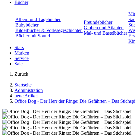
Bücher
Min
Alben- und Tagebücher
Sac
Freundebücher
Babybücher
Sti
Globen und Atlanten
Bilderbücher & Vorlesegeschichten
Wis
Mal- und Bastelbücher
Bücher mit Sound
Ers
Kin
Stars
Marken
Service
Sale
Zurück
|
Startseite
Administration
neue Artikel
Office Dog - Der Herr der Ringe: Die Gefährten – Das Stichspi