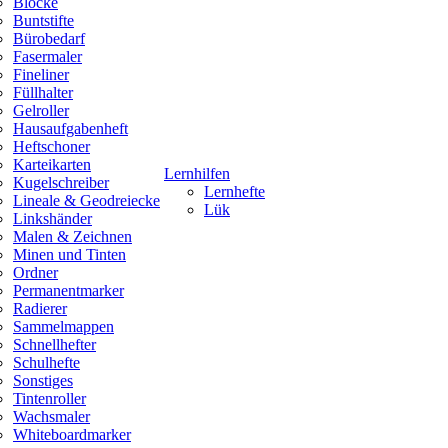
Blöcke
Buntstifte
Bürobedarf
Fasermaler
Fineliner
Füllhalter
Gelroller
Hausaufgabenheft
Heftschoner
Karteikarten
Lernhilfen
Kugelschreiber
Lernhefte
Lineale & Geodreiecke
Lük
Linkshänder
Malen & Zeichnen
Minen und Tinten
Ordner
Permanentmarker
Radierer
Sammelmappen
Schnellhefter
Schulhefte
Sonstiges
Tintenroller
Wachsmaler
Whiteboardmarker