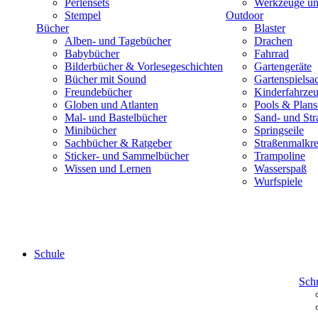
Perlensets
Werkzeuge und
Stempel
Outdoor
Bücher
Blaster
Alben- und Tagebücher
Drachen
Babybücher
Fahrrad
Bilderbücher & Vorlesegeschichten
Gartengeräte
Bücher mit Sound
Gartenspielsa
Freundebücher
Kinderfahrze
Globen und Atlanten
Pools & Plan
Mal- und Bastelbücher
Sand- und Str
Minibücher
Springseile
Sachbücher & Ratgeber
Straßenmalkre
Sticker- und Sammelbücher
Trampoline
Wissen und Lernen
Wasserspaß
Wurfspiele
Schule
Sch