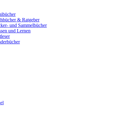
ibücher
hbücher & Ratgeber
cker- und Sammelbücher
sen und Lernen
tleser
derbücher
el