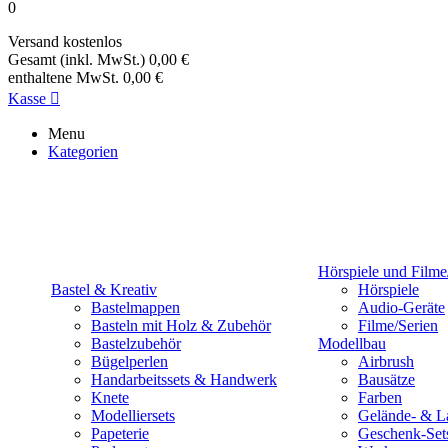
0
Versand
kostenlos
Gesamt (inkl. MwSt.)
0,00 €
enthaltene MwSt.
0,00 €
Kasse

Menu
Kategorien
Hörspiele und Filme
Bastel & Kreativ
Hörspiele
Bastelmappen
Audio-Geräte
Basteln mit Holz & Zubehör
Filme/Serien
Bastelzubehör
Modellbau
Bügelperlen
Airbrush
Handarbeitssets & Handwerk
Bausätze
Knete
Farben
Modelliersets
Gelände- & L
Papeterie
Geschenk-Set