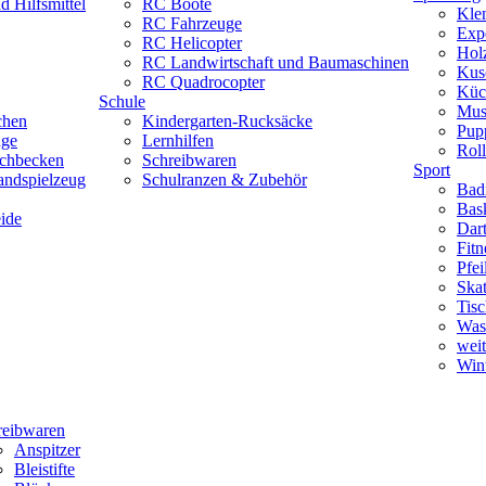
 Hilfsmittel
RC Boote
Kle
RC Fahrzeuge
Exp
RC Helicopter
Hol
RC Landwirtschaft und Baumaschinen
Kus
RC Quadrocopter
Küc
Schule
Mus
chen
Kindergarten-Rucksäcke
Pup
uge
Lernhilfen
Roll
schbecken
Schreibwaren
Sport
andspielzeug
Schulranzen & Zubehör
Bad
Bask
ide
Dar
Fitn
Pfe
Skat
Tisc
Was
weit
Wint
reibwaren
Anspitzer
Bleistifte