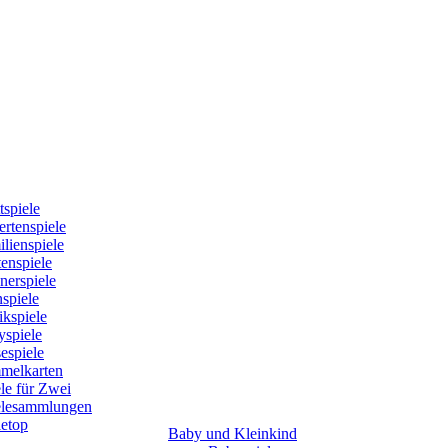
tspiele
rtenspiele
lienspiele
enspiele
nerspiele
spiele
kspiele
yspiele
espiele
melkarten
le für Zwei
elesammlungen
letop
Baby und Kleinkind