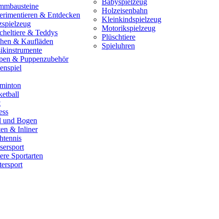
Babyspielzeug
mmbausteine
Holzeisenbahn
erimentieren & Entdecken
Kleinkindspielzeug
zspielzeug
Motorikspielzeug
cheltiere & Teddys
Plüschtiere
hen & Kaufläden
Spieluhren
ikinstrumente
pen & Puppenzubehör
enspiel
minton
etball
t
ess
il und Bogen
en & Inliner
htennis
sersport
ere Sportarten
ersport