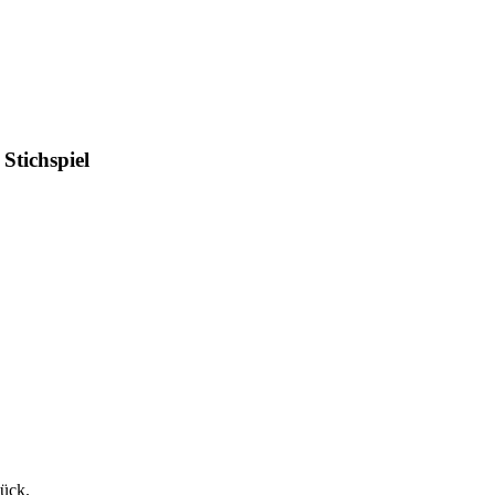
Stichspiel
tück.