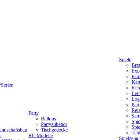
Spiele
Bret
Expe
Fami
Kart
/Serien
Ken
Lern
Logi
Part
Reis
Party
Sam
Ballons
Spie
Partyzubehör
Spi
andschaftsbau
Tischgedecke
Tab
s
RC Modelle
Spielzeug