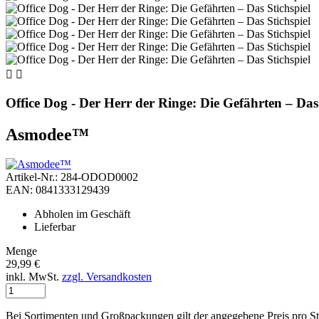


Office Dog - Der Herr der Ringe: Die Gefährten – Das 
Asmodee™
Artikel-Nr.: 284-ODOD0002
EAN: 0841333129439
Abholen im Geschäft
Lieferbar
Menge
29,99 €
inkl. MwSt.
zzgl. Versandkosten
Bei Sortimenten und Großpackungen gilt der angegebene Preis pro S