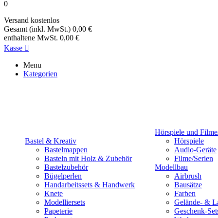
0
Versand
kostenlos
Gesamt (inkl. MwSt.)
0,00 €
enthaltene MwSt.
0,00 €
Kasse

Menu
Kategorien
Hörspiele und Filme
Bastel & Kreativ
Hörspiele
Bastelmappen
Audio-Geräte
Basteln mit Holz & Zubehör
Filme/Serien
Bastelzubehör
Modellbau
Bügelperlen
Airbrush
Handarbeitssets & Handwerk
Bausätze
Knete
Farben
Modelliersets
Gelände- & L
Papeterie
Geschenk-Set