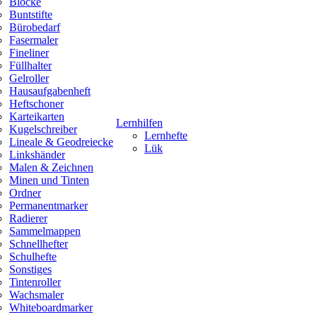
Blöcke
Buntstifte
Bürobedarf
Fasermaler
Fineliner
Füllhalter
Gelroller
Hausaufgabenheft
Heftschoner
Karteikarten
Lernhilfen
Kugelschreiber
Lernhefte
Lineale & Geodreiecke
Lük
Linkshänder
Malen & Zeichnen
Minen und Tinten
Ordner
Permanentmarker
Radierer
Sammelmappen
Schnellhefter
Schulhefte
Sonstiges
Tintenroller
Wachsmaler
Whiteboardmarker