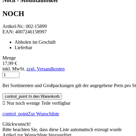
Noch - Mountainbiker
NOCH
Artikel-Nr.: 002-15899
EAN: 4007246158997
Abholen im Geschäft
Lieferbar
Menge
17,99 €
inkl. MwSt.
zzgl. Versandkosten
Bei Sortimenten und Großpackungen gilt der angegebene Preis pro S
control_point
In den Warenkorb

Nur noch wenige Teile verfügbar
control_point
Zur Wunschliste
Glückwunsch!
Bitte beachten Sie, dass diese Liste automatisch erzeugt wurde
Artikel zur Wunschliste hinzugefügt