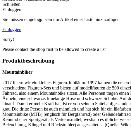
Schließen
Einloggen
Sie müssen eingeloggt sein um Artikel einer Liste hinzuzufügen
Einloggen
Sorry!
Please contact the shop first to be allowed to create a list
Produktbeschreibung
Mountainbiker
2017 feiern wir ein kleines Figuren-Jubiläum. 1997 kamen die erste
verschiedene Figuren-Sets und bieten auf modellfiguren.de 500 einzel
Fahrrad, also einem Mountainbike sitzen. Alle Personen tragen einen F
Ärmeln, eine schwarze, knielange Hose und schwarze Schuhe. Auf dem 
hinauf. Damit er mehr Kraft hat, ist er von seinem Sattel aufgestanden
grau.Die dritte Person ist auch männlich und hat sich für ein lilafa
Mountainbike (MTB) (englisch für Bergfahrrad) oder Geländefahrrad ist
Rennrad eher Sportgerät als Verkehrsmittel, weshalb es üblicherwe
Beleuchtung, Klingel und Rückstrahler) ausgestattet ist (Quelle: Wiki