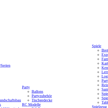
Spiele
Bret
Expe
Fami
Kart
/Serien
Ken
Lern
Logi
Part
Reis
Party
Sam
Ballons
Spie
Partyzubehör
Spi
andschaftsbau
Tischgedecke
Tab
s
RC Modelle
Spielzeug