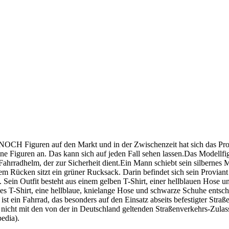
n NOCH Figuren auf den Markt und in der Zwischenzeit hat sich das Pr
ne Figuren an. Das kann sich auf jeden Fall sehen lassen.Das Modellfi
ahrradhelm, der zur Sicherheit dient.Ein Mann schiebt sein silbernes Mo
Rücken sitzt ein grüner Rucksack. Darin befindet sich sein Proviant f
. Sein Outfit besteht aus einem gelben T-Shirt, einer hellblauen Hose u
rbenes T-Shirt, eine hellblaue, knielange Hose und schwarze Schuhe ent
 ein Fahrrad, das besonders auf den Einsatz abseits befestigter Straße
ise nicht mit den von der in Deutschland geltenden Straßenverkehrs-Z
pedia).