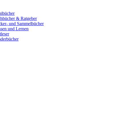
ibücher
hbücher & Ratgeber
cker- und Sammelbücher
sen und Lernen
tleser
derbücher