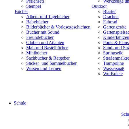
Perlensets
Werkzeuge und
Stempel
Outdoor
Bücher
Blaster
Alben- und Tagebücher
Drachen
Babybücher
Fahrrad
Bilderbücher & Vorlesegeschichten
Gartengeräte
Bücher mit Sound
Gartenspielsa
Freundebücher
Kinderfahrze
Globen und Atlanten
Pools & Plan
Mal- und Bastelbücher
Sand- und Str
Minibücher
Springseile
Sachbücher & Ratgeber
Straßenmalkre
Sticker- und Sammelbücher
Trampoline
Wissen und Lernen
Wasserspaß
Wurfspiele
Schule
Sch