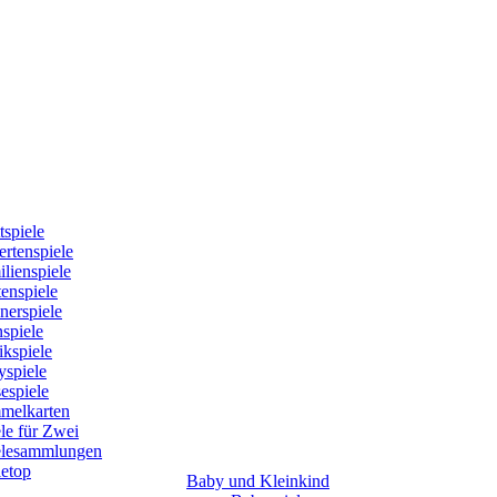
tspiele
rtenspiele
lienspiele
enspiele
nerspiele
spiele
kspiele
yspiele
espiele
melkarten
le für Zwei
elesammlungen
letop
Baby und Kleinkind