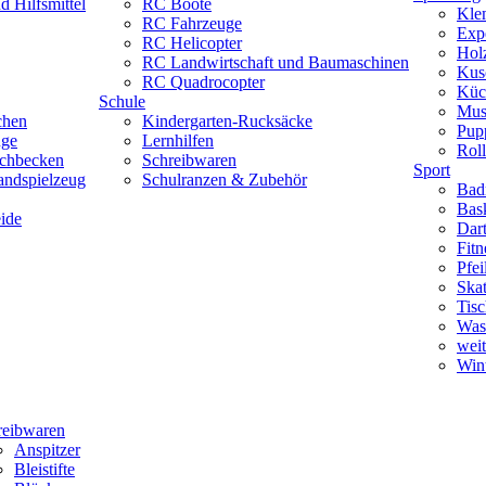
 Hilfsmittel
RC Boote
Kle
RC Fahrzeuge
Exp
RC Helicopter
Hol
RC Landwirtschaft und Baumaschinen
Kus
RC Quadrocopter
Küc
Schule
Mus
chen
Kindergarten-Rucksäcke
Pup
uge
Lernhilfen
Roll
schbecken
Schreibwaren
Sport
andspielzeug
Schulranzen & Zubehör
Bad
Bask
ide
Dar
Fitn
Pfe
Skat
Tisc
Was
weit
Wint
reibwaren
Anspitzer
Bleistifte