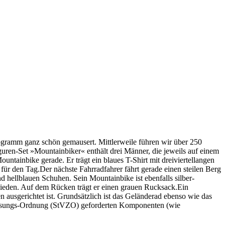
ogramm ganz schön gemausert. Mittlerweile führen wir über 250
guren-Set »Mountainbiker« enthält drei Männer, die jeweils auf einem
untainbike gerade. Er trägt ein blaues T-Shirt mit dreiviertellangen
ür den Tag.Der nächste Fahrradfahrer fährt gerade einen steilen Berg
nd hellblauen Schuhen. Sein Mountainbike ist ebenfalls silber-
schieden. Auf dem Rücken trägt er einen grauen Rucksack.Ein
n ausgerichtet ist. Grundsätzlich ist das Geländerad ebenso wie das
ulassungs-Ordnung (StVZO) geforderten Komponenten (wie