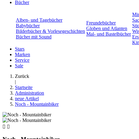
Bücher
Min
Alben- und Tagebücher
Sac
Freundebücher
Babybücher
Sti
Globen und Atlanten
Bilderbücher & Vorlesegeschichten
Wis
Mal- und Bastelbücher
Bücher mit Sound
Ers
Kin
Stars
Marken
Service
Sale
Zurück
|
Startseite
Administration
neue Artikel
Noch - Mountainbiker

