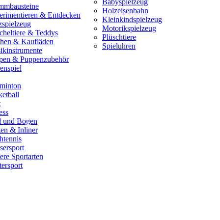
Babyspielzeug
mmbausteine
Holzeisenbahn
erimentieren & Entdecken
Kleinkindspielzeug
zspielzeug
Motorikspielzeug
cheltiere & Teddys
Plüschtiere
hen & Kaufläden
Spieluhren
ikinstrumente
pen & Puppenzubehör
enspiel
minton
etball
t
ess
il und Bogen
en & Inliner
htennis
sersport
ere Sportarten
ersport