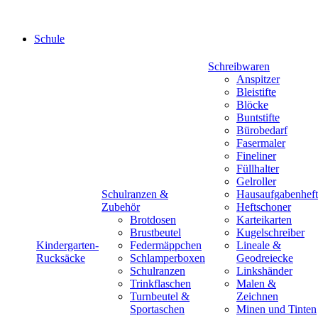
Schule
Schreibwaren
Anspitzer
Bleistifte
Blöcke
Buntstifte
Bürobedarf
Fasermaler
Fineliner
Füllhalter
Gelroller
Schulranzen &
Hausaufgabenheft
Zubehör
Heftschoner
Brotdosen
Karteikarten
Brustbeutel
Kugelschreiber
Kindergarten-
Federmäppchen
Lineale &
Rucksäcke
Schlamperboxen
Geodreiecke
Schulranzen
Linkshänder
Trinkflaschen
Malen &
Turnbeutel &
Zeichnen
Sportaschen
Minen und Tinten