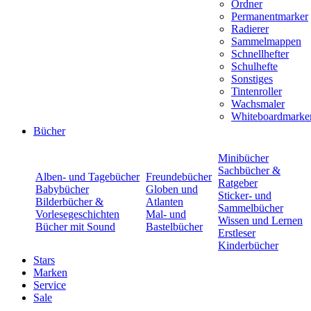
Ordner
Permanentmarker
Radierer
Sammelmappen
Schnellhefter
Schulhefte
Sonstiges
Tintenroller
Wachsmaler
Whiteboardmarke
Bücher
Minibücher
Sachbücher &
Alben- und Tagebücher
Freundebücher
Ratgeber
Babybücher
Globen und
Sticker- und
Bilderbücher &
Atlanten
Sammelbücher
Vorlesegeschichten
Mal- und
Wissen und Lernen
Bücher mit Sound
Bastelbücher
Erstleser
Kinderbücher
Stars
Marken
Service
Sale