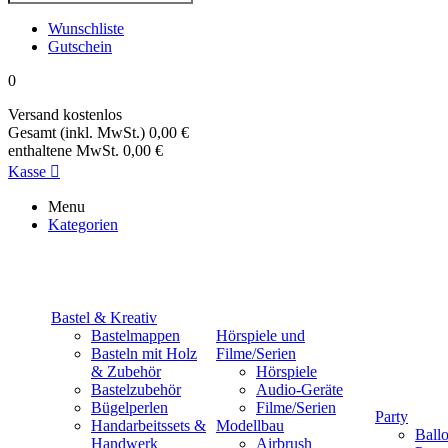
Wunschliste
Gutschein
0
Versand
kostenlos
Gesamt (inkl. MwSt.)
0,00 €
enthaltene MwSt.
0,00 €
Kasse

Menu
Kategorien
Bastel & Kreativ
Bastelmappen
Hörspiele und
Basteln mit Holz
Filme/Serien
& Zubehör
Hörspiele
Bastelzubehör
Audio-Geräte
Bügelperlen
Filme/Serien
Party
Handarbeitssets &
Modellbau
Ball
Handwerk
Airbrush