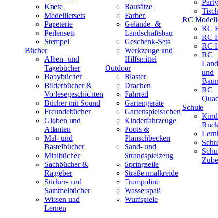
Part
Knete
Bausätze
Tisc
Modelliersets
Farben
RC Modell
Papeterie
Gelände- &
RC B
Perlensets
Landschaftsbau
RC F
Stempel
Geschenk-Sets
RC H
Bücher
Werkzeuge und
RC
Alben- und
Hilfsmittel
Land
Tagebücher
Outdoor
und
Babybücher
Blaster
Baum
Bilderbücher &
Drachen
RC
Vorlesegeschichten
Fahrrad
Quad
Bücher mit Sound
Gartengeräte
Schule
Freundebücher
Gartenspielsachen
Kind
Globen und
Kinderfahrzeuge
Ruck
Atlanten
Pools &
Lernh
Mal- und
Planschbecken
Schr
Bastelbücher
Sand- und
Schu
Minibücher
Strandspielzeug
Zube
Sachbücher &
Springseile
Ratgeber
Straßenmalkreide
Sticker- und
Trampoline
Sammelbücher
Wasserspaß
Wissen und
Wurfspiele
Lernen