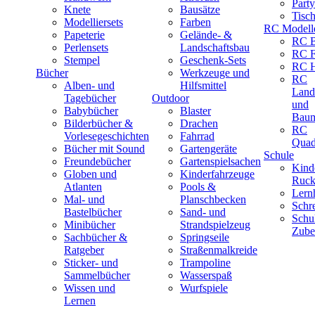
Part
Knete
Bausätze
Tisc
Modelliersets
Farben
RC Modell
Papeterie
Gelände- &
RC B
Perlensets
Landschaftsbau
RC F
Stempel
Geschenk-Sets
RC H
Bücher
Werkzeuge und
RC
Alben- und
Hilfsmittel
Land
Tagebücher
Outdoor
und
Babybücher
Blaster
Baum
Bilderbücher &
Drachen
RC
Vorlesegeschichten
Fahrrad
Quad
Bücher mit Sound
Gartengeräte
Schule
Freundebücher
Gartenspielsachen
Kind
Globen und
Kinderfahrzeuge
Ruck
Atlanten
Pools &
Lernh
Mal- und
Planschbecken
Schr
Bastelbücher
Sand- und
Schu
Minibücher
Strandspielzeug
Zube
Sachbücher &
Springseile
Ratgeber
Straßenmalkreide
Sticker- und
Trampoline
Sammelbücher
Wasserspaß
Wissen und
Wurfspiele
Lernen