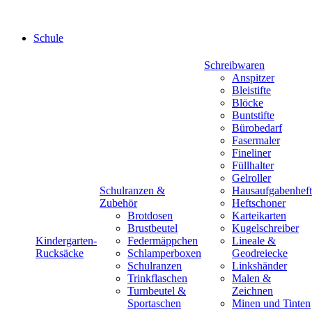
Schule
Schreibwaren
Anspitzer
Bleistifte
Blöcke
Buntstifte
Bürobedarf
Fasermaler
Fineliner
Füllhalter
Gelroller
Schulranzen &
Hausaufgabenheft
Zubehör
Heftschoner
Brotdosen
Karteikarten
Brustbeutel
Kugelschreiber
Kindergarten-
Federmäppchen
Lineale &
Rucksäcke
Schlamperboxen
Geodreiecke
Schulranzen
Linkshänder
Trinkflaschen
Malen &
Turnbeutel &
Zeichnen
Sportaschen
Minen und Tinten