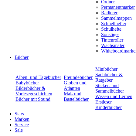
Ordner
Permanentmarker
Radierer
Sammelmappen
Schnellhefter
Schulhefte
Sonstiges
Tintenroller
Wachsmaler
Whiteboardmarke
Bücher
Minibücher
Sachbücher &
Alben- und Tagebücher
Freundebücher
Ratgeber
Babybücher
Globen und
Sticker- und
Bilderbücher &
Atlanten
Sammelbücher
Vorlesegeschichten
Mal- und
Wissen und Lernen
Bücher mit Sound
Bastelbücher
Erstleser
Kinderbücher
Stars
Marken
Service
Sale