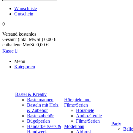
Wunschliste
Gutschein
0
Versand
kostenlos
Gesamt (inkl. MwSt.)
0,00 €
enthaltene MwSt.
0,00 €
Kasse

Menu
Kategorien
Bastel & Kreativ
Bastelmappen
Hörspiele und
Basteln mit Holz
Filme/Serien
& Zubehör
Hörspiele
Bastelzubehör
Audio-Geräte
Bügelperlen
Filme/Serien
Party
Handarbeitssets &
Modellbau
Ball
Handwerk
Airbrush